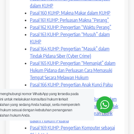
dalam KUHP
Pasal 160 KUHP: Makna Makar dalam KUHP
Pasal 161 KUHP: Perluasan Makna “Perang”
Pasal 162 KUHP: Pengertian “Waktu Perang”
Pasal 163 KUHP: Pengertian “Musuh” dalam
KUHP
Pasal 164 KUHP: Pengertian “Masuk” dalam
Tindak Pidana Siber (Cyber Crime)
Pasal 165 KUHP: Pengertian “Memanjat” dalam
Hukum Pidana dan Perluasan Cara Memasuki
Tempat Secara Melawan Hukum
Pasal 166 KUHP: Pengertian Anak Kunci Palsu
dalam Hukum Pidana
 menghubungi nomor WhatsApp yang tersedia pada
Pasal 167 KUHP: Perluasan Makna Ruang dalam
ini untuk melakukan konsultasi hukum terkait
lahan yang sedang Anda hadapi, serta memperoleh
Tindak Pidana Memasuki Pekarangan Tanpa Hak
 hukum sesuai dengan kebutuhan penanganan
Pasal 168 KUHP: Pengertian Bangunan Listrik
lahan hukum Anda.
dalam Hukum Pidana
Pasal 169 KUHP: Pengertian Komputer sebagai