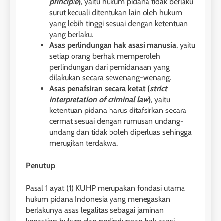
principle
)
, yaitu hukum pidana tidak berlaku
surut kecuali ditentukan lain oleh hukum
yang lebih tinggi sesuai dengan ketentuan
yang berlaku.
Asas perlindungan hak asasi manusia
, yaitu
setiap orang berhak memperoleh
perlindungan dari pemidanaan yang
dilakukan secara sewenang-wenang.
Asas penafsiran secara ketat (
strict
interpretation of criminal law
)
, yaitu
ketentuan pidana harus ditafsirkan secara
cermat sesuai dengan rumusan undang-
undang dan tidak boleh diperluas sehingga
merugikan terdakwa.
Penutup
Pasal 1 ayat (1) KUHP merupakan fondasi utama
hukum pidana Indonesia yang menegaskan
berlakunya asas legalitas sebagai jaminan
kepastian hukum dan perlindungan hak asasi