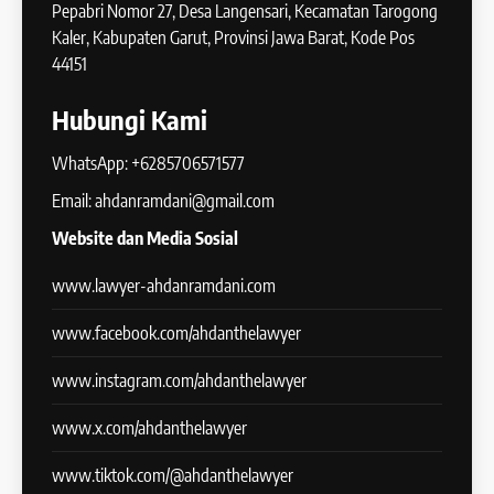
Pepabri Nomor 27, Desa Langensari, Kecamatan Tarogong
Kaler, Kabupaten Garut, Provinsi Jawa Barat, Kode Pos
44151
Hubungi Kami
WhatsApp: +6285706571577
Email: ahdanramdani@gmail.com
Website dan Media Sosial
www.lawyer-ahdanramdani.com
www.facebook.com/ahdanthelawyer
www.instagram.com/ahdanthelawyer
www.x.com/ahdanthelawyer
www.tiktok.com/@ahdanthelawyer