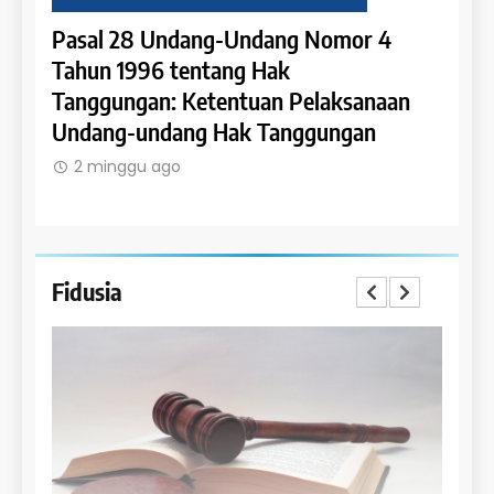
4
Pasal 27 Undang-Undang Nomor 4
Pasa
Tahun 1996 tentang Hak Tanggungan:
Tahu
an
Penerapan Hak Tanggungan pada
Tang
Rumah Susun dan Satuan Rumah Susun
Hypo
dala
2 minggu ago
2 m
Fidusia