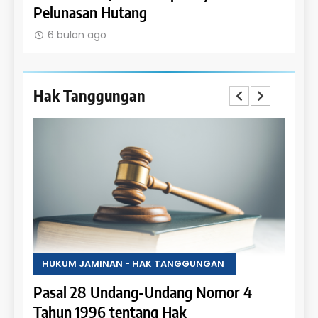
Pelunasan Hutang
Obje
6 bulan ago
6 b
Hak Tanggungan
HUKUM JAMINAN - HAK TANGGUNGAN
HUKU
Pasal 28 Undang-Undang Nomor 4
Pasa
an:
Tahun 1996 tentang Hak
Tahu