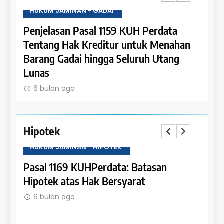
HUKUM JAMINAN - GADAI
HUKU
a
Penjelasan Pasal 1159 KUH Perdata
Penje
Dapat
Tentang Hak Kreditur untuk Menahan
Tent
Barang Gadai hingga Seluruh Utang
dan 
Lunas
6 b
6 bulan ago
Hipotek
HUKUM JAMINAN - HIPOTEK
HUKU
tas
Pasal 1169 KUHPerdata: Batasan
Pasa
Hipotek atas Hak Bersyarat
dala
6 bulan ago
6 b