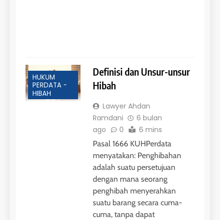
pen
itu t
hib
Read
Definisi dan Unsur-unsur
HUKUM
Hibah
PERDATA -
HIBAH
Lawyer Ahdan
Ramdani
6 bulan
ago
0
6 mins
Pasal 1666 KUHPerdata
menyatakan: Penghibahan
adalah suatu persetujuan
dengan mana seorang
penghibah menyerahkan
suatu barang secara cuma-
cuma, tanpa dapat