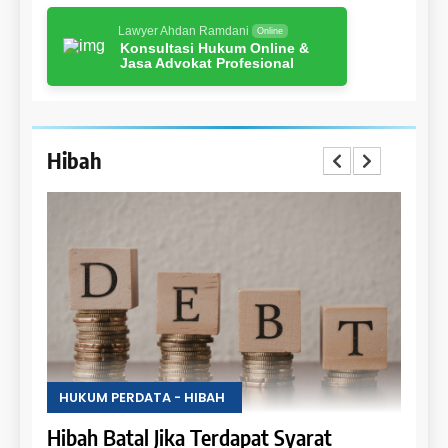
Lawyer Ahdan Ramdani
Online
Konsultasi Hukum Online &
Jasa Advokat Profesional
Hibah
HUKUM PERDATA - HIBAH
HUKU
Uang
Hibah Batal Jika Terdapat Syarat
Hak 