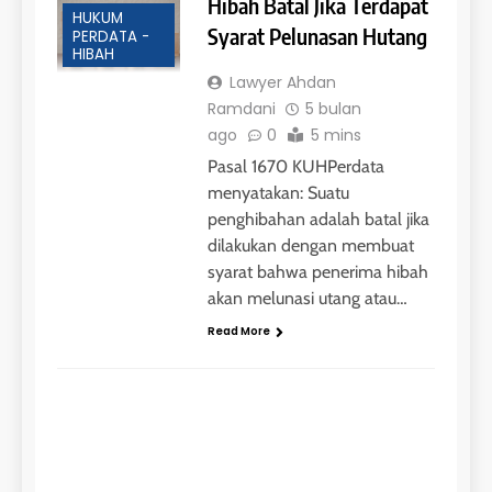
Hibah Batal Jika Terdapat
HUKUM
Syarat Pelunasan Hutang
PERDATA -
HIBAH
Lawyer Ahdan
Ramdani
5 bulan
ago
0
5 mins
Pasal 1670 KUHPerdata
menyatakan: Suatu
penghibahan adalah batal jika
dilakukan dengan membuat
syarat bahwa penerima hibah
akan melunasi utang atau…
Read More
HUKUM PERDATA - HIBAH
Ha
Pe
un