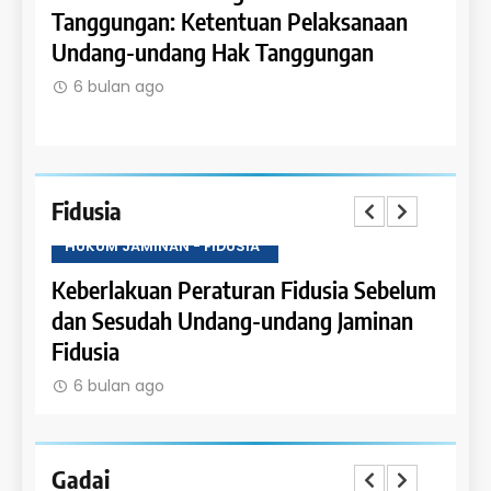
 dan
Tanggungan: Ketentuan Pelaksanaan
Pene
Undang-undang Hak Tanggungan
Ruma
6 bulan ago
6 b
Fidusia
HUKUM JAMINAN - FIDUSIA
HUKU
Keberlakuan Peraturan Fidusia Sebelum
Kete
dan Sesudah Undang-undang Jaminan
Fidus
Fidusia
6 b
6 bulan ago
Gadai