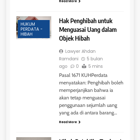
Read More
Hak Penghibah untuk
HUKUM
Menguasai Uang dalam
PERDATA -
HIBAH
Objek Hibah
Lawyer Ahdan
Ramdani
5 bulan
ago
0
5 mins
Pasal 1671 KUHPerdata
menyatakan: Penghibah boleh
memperjanjikan bahwa ia
akan tetap menguasai
penggunaan sejumlah uang
yang ada di antara barang…
Read More