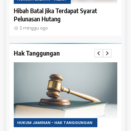
Uang
Hibah Batal Jika Terdapat Syarat
Hak 
Pelunasan Hutang
Obje
2 minggu ago
2 m
Hak Tanggungan
HUKUM JAMINAN - HAK TANGGUNGAN
HUKU