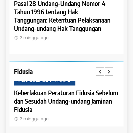
Pasal 28 Undang-Undang Nomor 4
Pasa
an:
Tahun 1996 tentang Hak
Tahu
 dan
Tanggungan: Ketentuan Pelaksanaan
Pene
Undang-undang Hak Tanggungan
Ruma
2 minggu ago
2 m
Fidusia
HUKUM JAMINAN - FIDUSIA
HUKU
Keberlakuan Peraturan Fidusia Sebelum
Kete
dan Sesudah Undang-undang Jaminan
Fidus
Fidusia
2 m
2 minggu ago