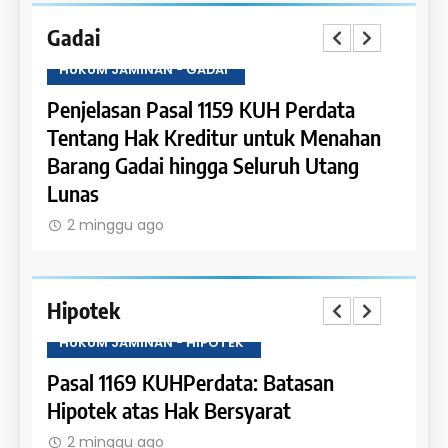
Gadai
HUKUM JAMINAN - GADAI
HUKU
a
Penjelasan Pasal 1159 KUH Perdata
Penje
Dapat
Tentang Hak Kreditur untuk Menahan
Tent
Barang Gadai hingga Seluruh Utang
dan 
Lunas
2 m
2 minggu ago
Hipotek
HUKUM JAMINAN - HIPOTEK
HUKU
tas
Pasal 1169 KUHPerdata: Batasan
Pasa
Hipotek atas Hak Bersyarat
dala
2 minggu ago
2 m