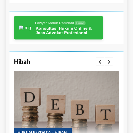
Lawyer Ahdan Ramdani
Online
Konsultasi Hukum Online &
Jasa Advokat Profesional
Hibah
HUKUM PERDATA - HIBAH
HUKU