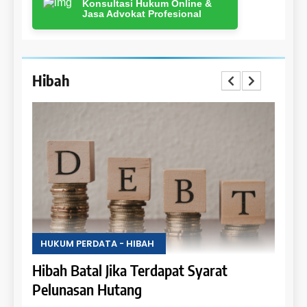
Konsultasi Hukum Online &
Jasa Advokat Profesional
Hibah
HUKUM PERDATA - HIBAH
HUKU
Uang
Hibah Batal Jika Terdapat Syarat
Hak 
Pelunasan Hutang
Obje