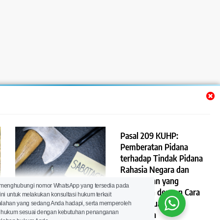
Pasal 209 KUHP:
Pemberatan Pidana
terhadap Tindak Pidana
Rahasia Negara dan
Pertahanan yang
Pasal 210 KUHP: Tindak
 menghubungi nomor WhatsApp yang tersedia pada
Dilakukan dengan Cara
ini untuk melakukan konsultasi hukum terkait
Pidana Sabotase terhadap
Curang, Suap, atau
lahan yang sedang Anda hadapi, serta memperoleh
Instalasi Negara,
 hukum sesuai dengan kebutuhan penanganan
Kekerasan