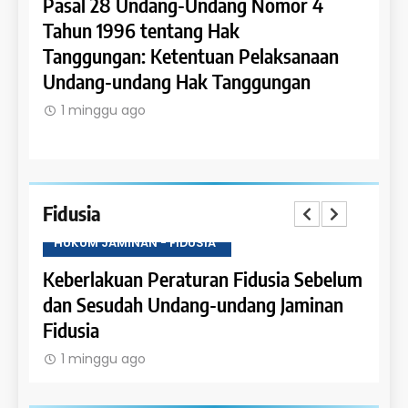
Pasal 28 Undang-Undang Nomor 4
Pasa
an:
Tahun 1996 tentang Hak
Tahu
 dan
Tanggungan: Ketentuan Pelaksanaan
Pene
Undang-undang Hak Tanggungan
Ruma
1 minggu ago
1 m
Fidusia
HUKUM JAMINAN - FIDUSIA
HUKU
Keberlakuan Peraturan Fidusia Sebelum
Kete
dan Sesudah Undang-undang Jaminan
Fidus
Fidusia
1 m
1 minggu ago