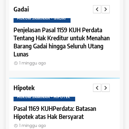
Gadai
HUKUM JAMINAN - GADAI
HUKU
a
Penjelasan Pasal 1159 KUH Perdata
Penje
Dapat
Tentang Hak Kreditur untuk Menahan
Tent
Barang Gadai hingga Seluruh Utang
dan 
Lunas
1 m
1 minggu ago
Hipotek
HUKUM JAMINAN - HIPOTEK
HUKU
tas
Pasal 1169 KUHPerdata: Batasan
Pasa
Hipotek atas Hak Bersyarat
dala
1 minggu ago
1 m