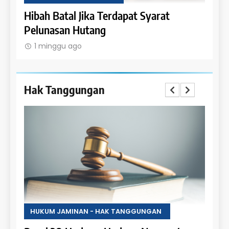
Uang
Hibah Batal Jika Terdapat Syarat
Hak 
Pelunasan Hutang
Obje
1 minggu ago
1 m
Hak Tanggungan
HUKUM JAMINAN - HAK TANGGUNGAN
HUKU