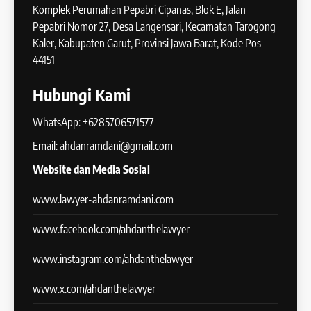
Komplek Perumahan Pepabri Cipanas, Blok E, Jalan
Pepabri Nomor 27, Desa Langensari, Kecamatan Tarogong
Kaler, Kabupaten Garut, Provinsi Jawa Barat, Kode Pos
44151
Hubungi Kami
WhatsApp: +6285706571577
Email: ahdanramdani@gmail.com
Website dan Media Sosial
www.lawyer-ahdanramdani.com
www.facebook.com/ahdanthelawyer
www.instagram.com/ahdanthelawyer
www.x.com/ahdanthelawyer