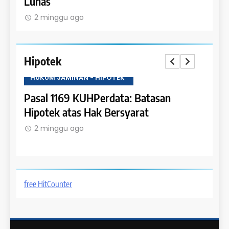
2 minggu ago
nggu ago
Hipotek
HUKUM JAMINAN - HIPOTEK
HUKUM JAMIN
Pasal 1169 KUHPerdata: Batasan
Pasal 1168
Hipotek atas Hak Bersyarat
dalam Pem
2 minggu ago
2 minggu a
free HitCounter