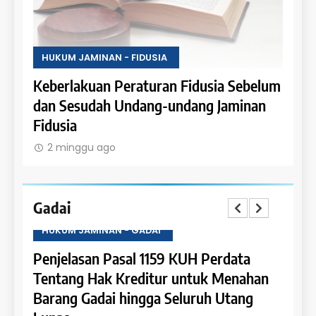
 FIDUSIA
HUKUM JAMINAN - FIDUSIA
raturan Fidusia Sebelum
Ketentuan Peralihan dala
ndang-undang Jaminan
Fidusia
2 minggu ago
Gadai
 JAMINAN - GADAI
HUKUM JAMINAN - G
asan Pasal 1159 KUH Perdata
Penjelasan Pasal
ng Hak Kreditur untuk Menahan
Tentang Pengatur
 Gadai hingga Seluruh Utang
dan Pemanfaata