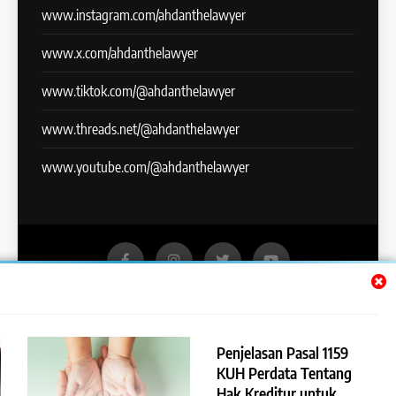
www.instagram.com/ahdanthelawyer
www.x.com/ahdanthelawyer
www.tiktok.com/@ahdanthelawyer
www.threads.net/@ahdanthelawyer
www.youtube.com/@ahdanthelawyer
Lawyer Ahdan Ramdani - The Lawyer You Can Trust | All
Rights Reserved 2024. Powered By
.
BlazeThemes
Penjelasan Pasal 1159
Hukum Pidana
Hukum Acara Pidana
KUH Perdata Tentang
Hukum Perdata
Hukum Acara Perdata
Hak Kreditur untuk