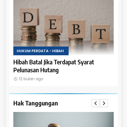
HUKUM PERDATA - HIBAH
HUKU
Uang
Hibah Batal Jika Terdapat Syarat
Hak 
Pelunasan Hutang
Obje
12 bulan ago
12 
Hak Tanggungan