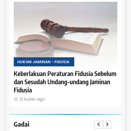
HUKUM JAMINAN - FIDUSIA
HUKU
Keberlakuan Peraturan Fidusia Sebelum
Kete
dan Sesudah Undang-undang Jaminan
Fidus
Fidusia
12 
12 bulan ago
Gadai