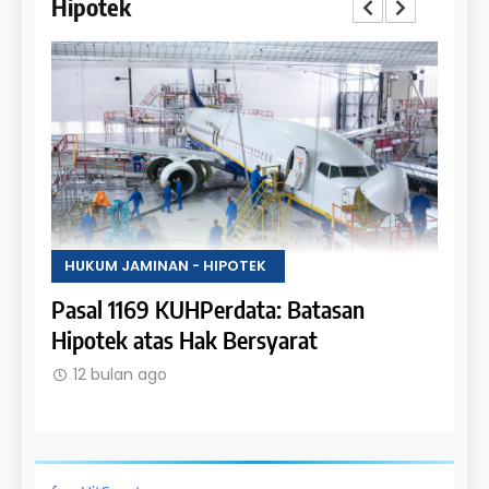
Hipotek
HUKUM JAMINAN - HIPOTEK
HUKU
tas
Pasal 1169 KUHPerdata: Batasan
Pasa
Hipotek atas Hak Bersyarat
dala
12 bulan ago
12 