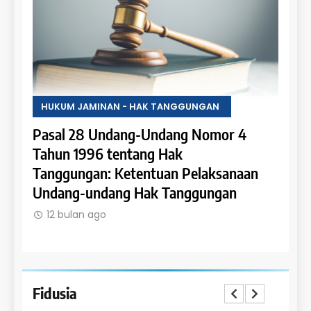
HUKUM JAMINAN - HAK TANGGUNGAN
HUKU
Pasal 28 Undang-Undang Nomor 4
Pasa
an:
Tahun 1996 tentang Hak
Tahu
 dan
Tanggungan: Ketentuan Pelaksanaan
Pene
Undang-undang Hak Tanggungan
Ruma
12 bulan ago
12 
Fidusia