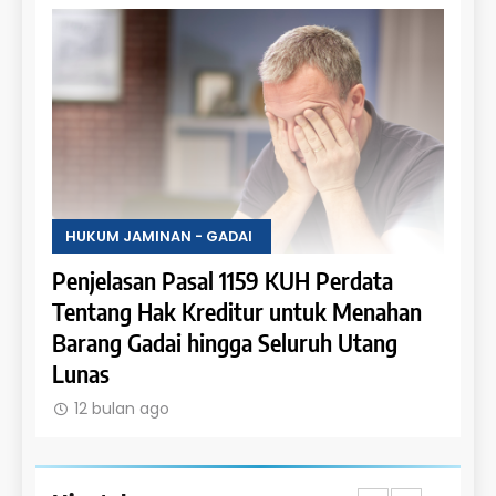
HUKUM JAMINAN - GADAI
HUKU
a
Penjelasan Pasal 1159 KUH Perdata
Penje
Dapat
Tentang Hak Kreditur untuk Menahan
Tent
Barang Gadai hingga Seluruh Utang
dan 
Lunas
12 
12 bulan ago