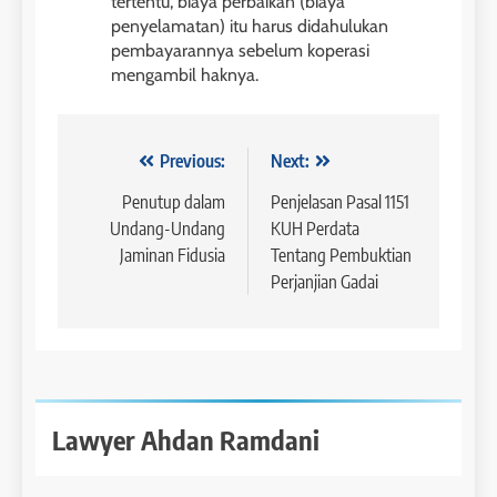
tertentu, biaya perbaikan (biaya
penyelamatan) itu harus didahulukan
pembayarannya sebelum koperasi
mengambil haknya.
Navigasi
Previous:
Next:
pos
Penutup dalam
Penjelasan Pasal 1151
Undang-Undang
KUH Perdata
Jaminan Fidusia
Tentang Pembuktian
Perjanjian Gadai
Lawyer Ahdan Ramdani