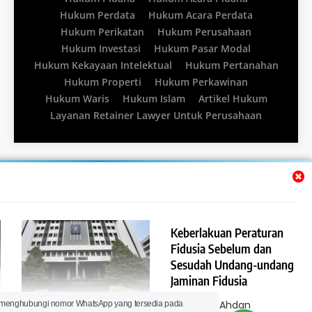
Hukum Perdata
Hukum Acara Perdata
Hukum Perikatan
Hukum Perusahaan
Hukum Investasi
Hukum Pasar Modal
Hukum Kekayaan Intelektual
Hukum Pertanahan
Hukum Properti
Hukum Perkawinan
Hukum Waris
Hukum Islam
Artikel Hukum
Layanan Retainer Lawyer Untuk Perusahaan
Keberlakuan Peraturan
Fidusia Sebelum dan
Sesudah Undang-undang
Jaminan Fidusia
Pembentukan Kantor
Lawyer Ahdan
 menghubungi nomor WhatsApp yang tersedia pada