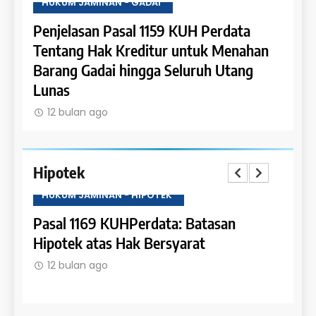
HUKUM JAMINAN - GADAI
HUKU
a
Penjelasan Pasal 1159 KUH Perdata
Penje
Dapat
Tentang Hak Kreditur untuk Menahan
Tent
Barang Gadai hingga Seluruh Utang
dan 
Lunas
12 
12 bulan ago
Hipotek
HUKUM JAMINAN - HIPOTEK
HUKU
tas
Pasal 1169 KUHPerdata: Batasan
Pasa
Hipotek atas Hak Bersyarat
dala
12 bulan ago
12 