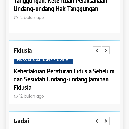
etentuan Pelaksanaan
Penerapan Hak Tanggung
g Hak Tanggungan
Rumah Susun dan Satuan
12 bulan ago
Fidusia
HUKUM JAMINAN - FIDUSIA
HUKU
Keberlakuan Peraturan Fidusia Sebelum
Kete
dan Sesudah Undang-undang Jaminan
Fidus
Fidusia
12 
12 bulan ago
Gadai