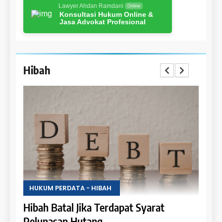
Lawyer Ahdan Ramdani
Online
Konsultasi Hukum Online &
Jasa Advokat Profesional
Hibah
HUKUM PERDATA - HIBAH
 Syarat
Hak Penghibah untuk Menikmati Ha
Objek Hibah