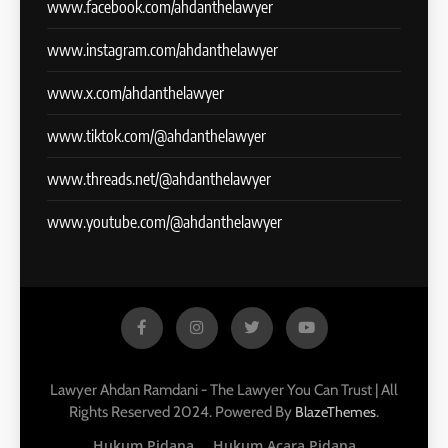
www.facebook.com/ahdanthelawyer
www.instagram.com/ahdanthelawyer
www.x.com/ahdanthelawyer
www.tiktok.com/@ahdanthelawyer
www.threads.net/@ahdanthelawyer
www.youtube.com/@ahdanthelawyer
Lawyer Ahdan Ramdani - The Lawyer You Can Trust | All
Rights Reserved 2024. Powered By
.
BlazeThemes
Hukum Pidana
Hukum Acara Pidana