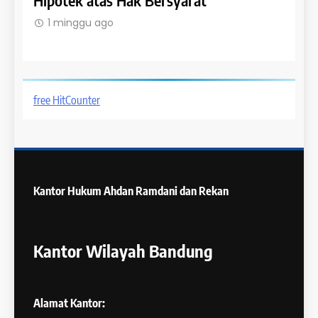
1 minggu ago
1 m
free HitCounter
Kantor Hukum
Ahdan Ramdani dan Rekan
Kantor Wilayah Bandung
Alamat Kantor: