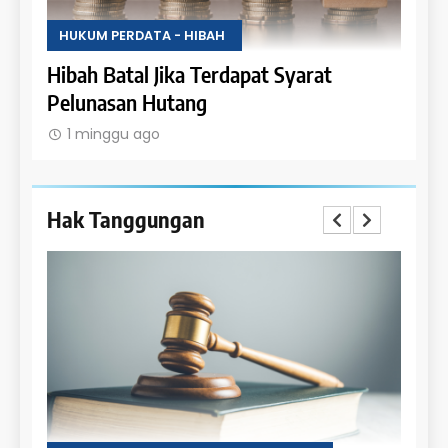
 HIBAH
HUKUM PERDATA - HIBAH
a Terdapat Syarat
Hak Penghibah untuk Men
ang
Objek Hibah
1 minggu ago
Hak Tanggungan