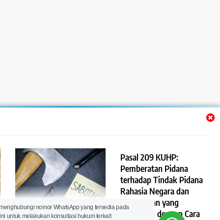
Pasal 209 KUHP:
Pemberatan Pidana
terhadap Tindak Pidana
Rahasia Negara dan
Pertahanan yang
Pasal 210 KUHP: Tindak
 menghubungi nomor WhatsApp yang tersedia pada
Dilakukan dengan Cara
ini untuk melakukan konsultasi hukum terkait
Pidana Sabotase terhadap