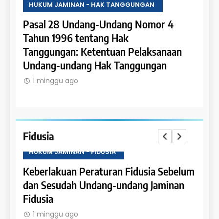
KUM JAMINAN - HAK TANGGUNGAN
HUKUM JAMINAN
al 28 Undang-Undang Nomor 4
Pasal 27 Und
un 1996 tentang Hak
Tahun 1996 t
ggungan: Ketentuan Pelaksanaan
Penerapan Ha
dang-undang Hak Tanggungan
Rumah Susun 
 minggu ago
1 minggu ago
Fidusia
HUKUM JAMINAN - FIDUSIA
HUKU
Keberlakuan Peraturan Fidusia Sebelum
Kete
dan Sesudah Undang-undang Jaminan
Fidus
Fidusia
1 m
1 minggu ago