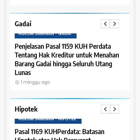
Gadai
HUKUM JAMINAN - GADAI
HUKU
a
Penjelasan Pasal 1159 KUH Perdata
Penje
Dapat
Tentang Hak Kreditur untuk Menahan
Tent
Barang Gadai hingga Seluruh Utang
dan 
Lunas
1 m
1 minggu ago
Hipotek
HUKUM JAMINAN - HIPOTEK
HUKU
tas
Pasal 1169 KUHPerdata: Batasan
Pasa
Hipotek atas Hak Bersyarat
dala