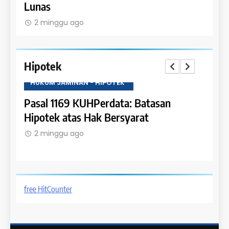
Lunas
2 m
2 minggu ago
Hipotek
HUKUM JAMINAN - HIPOTEK
HUKU
tas
Pasal 1169 KUHPerdata: Batasan
Pasa
Hipotek atas Hak Bersyarat
dala
2 minggu ago
2 m
free HitCounter