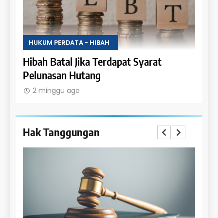
HUKUM PERDATA - HIBAH
HUKU
Uang
Hibah Batal Jika Terdapat Syarat
Hak 
Pelunasan Hutang
Obje
2 minggu ago
2 m
Hak Tanggungan