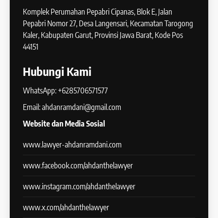
Komplek Perumahan Pepabri Cipanas, Blok E, Jalan
Pepabri Nomor 27, Desa Langensari, Kecamatan Tarogong
Kaler, Kabupaten Garut, Provinsi Jawa Barat, Kode Pos
44151
Hubungi Kami
WhatsApp: +6285706571577
Email: ahdanramdani@gmail.com
Website dan Media Sosial
www.lawyer-ahdanramdani.com
www.facebook.com/ahdanthelawyer
www.instagram.com/ahdanthelawyer
www.x.com/ahdanthelawyer