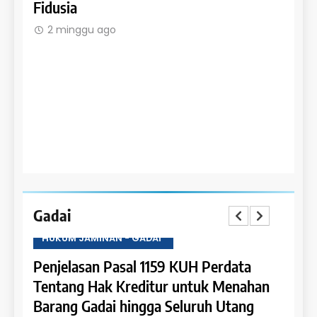
Fidusia
2 m
2 minggu ago
Gadai
HUKUM JAMINAN - GADAI
HUKU
a
Penjelasan Pasal 1159 KUH Perdata
Penje
Dapat
Tentang Hak Kreditur untuk Menahan
Tent
Barang Gadai hingga Seluruh Utang
dan 