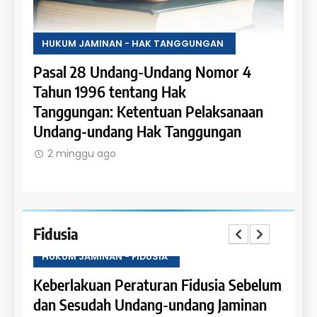
HUKUM JAMINAN - HAK TANGGUNGAN
HUKU
Pasal 28 Undang-Undang Nomor 4
Pasa
an:
Tahun 1996 tentang Hak
Tahu
 dan
Tanggungan: Ketentuan Pelaksanaan
Pene
Undang-undang Hak Tanggungan
Ruma
2 minggu ago
2 m
Fidusia
HUKUM JAMINAN - FIDUSIA
HUKU
Keberlakuan Peraturan Fidusia Sebelum
Kete
dan Sesudah Undang-undang Jaminan
Fidus