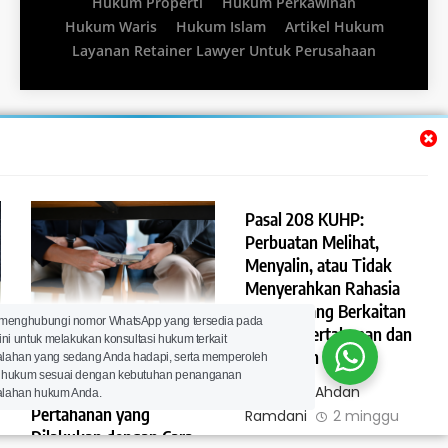
Hukum Properti
Hukum Perkawinan
Hukum Waris
Hukum Islam
Artikel Hukum
Layanan Retainer Lawyer Untuk Perusahaan
Pasal 208 KUHP:
Perbuatan Melihat,
Menyalin, atau Tidak
Menyerahkan Rahasia
Negara yang Berkaitan
Pasal 209 KUHP:
 menghubungi nomor WhatsApp yang tersedia pada
dengan Pertahanan dan
ini untuk melakukan konsultasi hukum terkait
p
Pemberatan Pidana
Keamanan Negara
lahan yang sedang Anda hadapi, serta memperoleh
terhadap Tindak Pidana
 hukum sesuai dengan kebutuhan penanganan
Rahasia Negara dan
Lawyer Ahdan
lahan hukum Anda.
Pertahanan yang
Ramdani
2 minggu
Dilakukan dengan Cara
ago
0