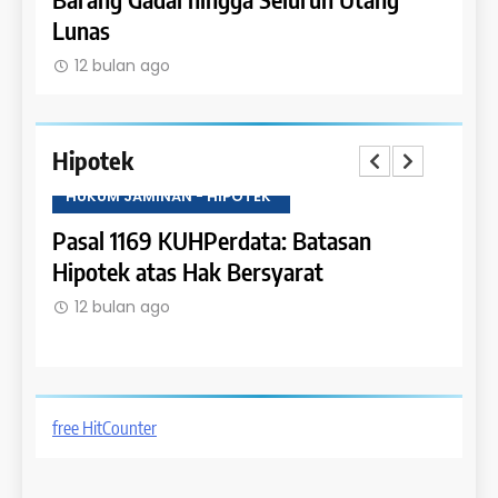
Lunas
12 
12 bulan ago
Hipotek
HUKUM JAMINAN - HIPOTEK
HUKU
tas
Pasal 1169 KUHPerdata: Batasan
Pasa
Hipotek atas Hak Bersyarat
dala
12 bulan ago
12 
free HitCounter