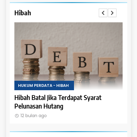
Hibah
HUKUM PERDATA - HIBAH
HUKU
Uang
Hibah Batal Jika Terdapat Syarat
Hak 
Pelunasan Hutang
Obje
12 bulan ago
12 