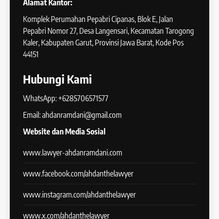
Alamat Kantor:
Komplek Perumahan Pepabri Cipanas, Blok E, Jalan
Pepabri Nomor 27, Desa Langensari, Kecamatan Tarogong
Kaler, Kabupaten Garut, Provinsi Jawa Barat, Kode Pos
44151
Hubungi Kami
WhatsApp: +6285706571577
Email: ahdanramdani@gmail.com
Website dan Media Sosial
www.lawyer-ahdanramdani.com
www.facebook.com/ahdanthelawyer
www.instagram.com/ahdanthelawyer
www.x.com/ahdanthelawyer