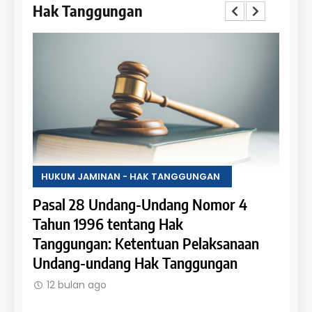
Hak Tanggungan
HUKUM JAMINAN - HAK TANGGUNGAN
HUKU
Pasal 28 Undang-Undang Nomor 4
Pasa
an:
Tahun 1996 tentang Hak
Tahu
 dan
Tanggungan: Ketentuan Pelaksanaan
Pene
Undang-undang Hak Tanggungan
Ruma
12 bulan ago
12 