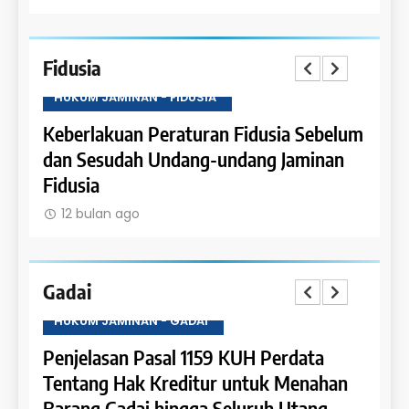
Fidusia
HUKUM JAMINAN - FIDUSIA
HUKU
Keberlakuan Peraturan Fidusia Sebelum
Kete
dan Sesudah Undang-undang Jaminan
Fidus
Fidusia
12 
12 bulan ago
Gadai
HUKUM JAMINAN - GADAI
HUKU
a
Penjelasan Pasal 1159 KUH Perdata
Penje
Dapat
Tentang Hak Kreditur untuk Menahan
Tent
Barang Gadai hingga Seluruh Utang
dan 