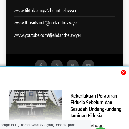
www.tiktok.com/@ahdanthelawyer
www.threads.net/@ahdanthelawyer
www.youtube.com/@ahdanthelawyer
Lawyer Ahdan Ramdani - The Lawyer You Can Trust | All
Rights Reserved 2024. Powered By
.
BlazeThemes
Keberlakuan Peraturan
Hukum Pidana
Hukum Acara Pidana
Fidusia Sebelum dan
Hukum Perdata
Hukum Acara Perdata
Sesudah Undang-undang
Hukum Perusahaan
Hukum Perbankan
Jaminan Fidusia
Hukum Investasi
Hukum Pasar Modal
Pembentukan Kantor
Lawyer Ahdan
 menghubungi nomor WhatsApp yang tersedia pada
Hukum Kekayaan Intelektual
Hukum Pertanahan