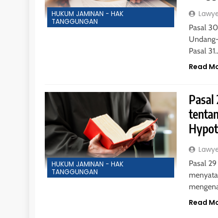
Lawy
HUKUM JAMINAN - HAK
TANGGUNGAN
Pasal 3
Undang-
Pasal 31
Read M
Pasal
tenta
Hypot
Lawy
Pasal 2
HUKUM JAMINAN - HAK
TANGGUNGAN
menyatak
mengena
Read M