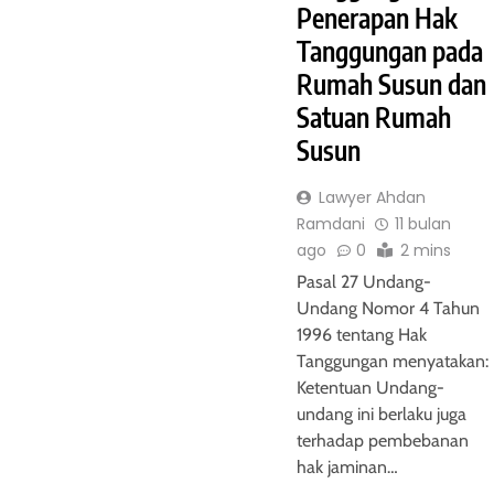
11 bulan ago
Penerapan Hak
Tanggungan pada
Rumah Susun dan
Satuan Rumah
Susun
Lawyer Ahdan
Ramdani
11 bulan
ago
0
2 mins
Pasal 27 Undang-
Undang Nomor 4 Tahun
1996 tentang Hak
N - HAK TANGGUNGAN
HUKUM JAMINAN - HAK TANGGUNG
Tanggungan menyatakan:
dang-Undang Nomor 4
Pasal 28 Undang-Undang No
Ketentuan Undang-
entang Hak
Tahun 1996 tentang Hak
undang ini berlaku juga
 Pencabutan
Tanggungan: Ketentuan
terhadap pembebanan
potheek dan
Pelaksanaan Undang-undang
hak jaminan…