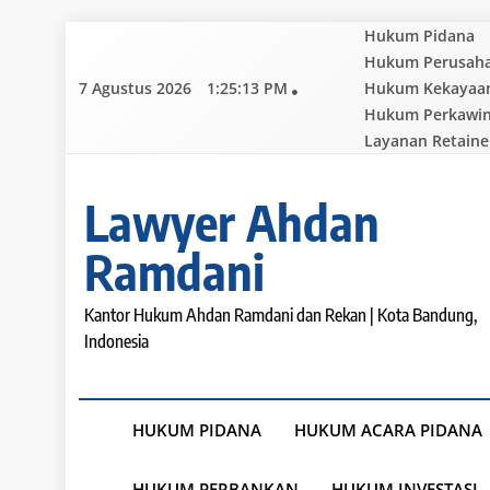
Skip
Hukum Pidana
to
Hukum Perusah
content
7 Agustus 2026
1:25:14 PM
Hukum Kekayaan 
Hukum Perkawi
Layanan Retaine
Lawyer Ahdan
Ramdani
Kantor Hukum Ahdan Ramdani dan Rekan | Kota Bandung,
Indonesia
HUKUM PIDANA
HUKUM ACARA PIDANA
HUKUM PERBANKAN
HUKUM INVESTASI