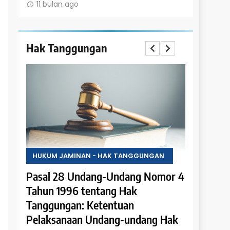
11 bulan ago
11 bulan 
Hak Tanggungan
AN
HUKUM JAMINAN - HAK TANGGUNGAN
HUKUM JA
mor 4
Pasal 27 Undang-Undang Nomor 4
Pasal 26
Tahun 1996 tentang Hak
Tahun 19
Tanggungan: Penerapan Hak
Tanggung
 Hak
Tanggungan pada Rumah Susun
Hypothee