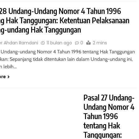
 28 Undang-Undang Nomor 4 Tahun 1996
ng Hak Tanggungan: Ketentuan Pelaksanaan
g-undang Hak Tanggungan
er Ahdan Ramdani
11 bulan ago
0
2 mins
8 Undang-undang Nomor 4 Tahun 1996 tentang Hak Tanggungan
an: Sepanjang tidak ditentukan lain dalam Undang-undang ini,
n lebih…
ore
Pasal 27 Undang-
Undang Nomor 4
 - HIBAH
HUKUM PERDATA - HIBAH
Tahun 1996
h untuk Menguasai
Hibah Batal Jika Terdapat Sya
tentang Hak
bjek Hibah
Pelunasan Hutang
Tanggungan: