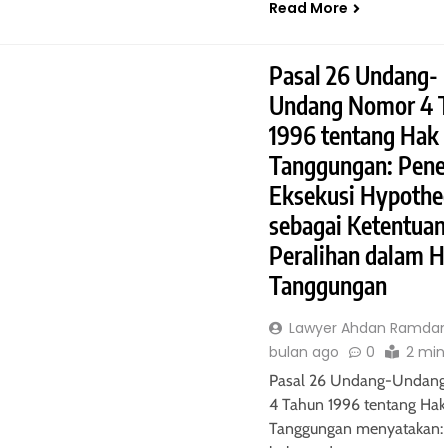
nd
Tanggungan
Read More
11 bulan ago
Pasal 26 Undang-
Undang Nomor 4 
1996 tentang Hak
Tanggungan: Pene
- FIDUSIA
HUKUM JAMINAN - FIDUSIA
Eksekusi Hypothe
Kantor Pendaftaran
Keberlakuan Peraturan Fidus
sebagai Ketentuan
Sebelum dan Sesudah Undan
Peralihan dalam H
undang Jaminan Fidusia
Tanggungan
11 bulan ago
Lawyer Ahdan Ramdan
bulan ago
0
2 min
Pasal 26 Undang-Undan
4 Tahun 1996 tentang Hak
Tanggungan menyatakan:
 - GADAI
HUKUM JAMINAN - GADAI