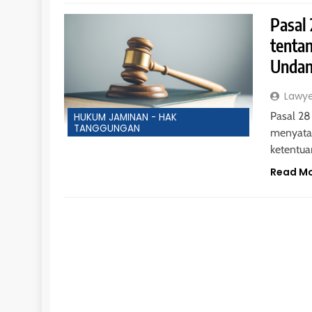
Pasal
tenta
Undan
Lawy
Pasal 2
HUKUM JAMINAN - HAK
TANGGUNGAN
menyatak
ketentua
Read M
HUKUM JAMINAN - HAK TANGGUNGAN
HUKUM PERDATA - HIBAH
HUKUM PERDATA
Pengembalian Objek Hibah Kepada
Hak Penghiba
Penghibah
Uang dalam O