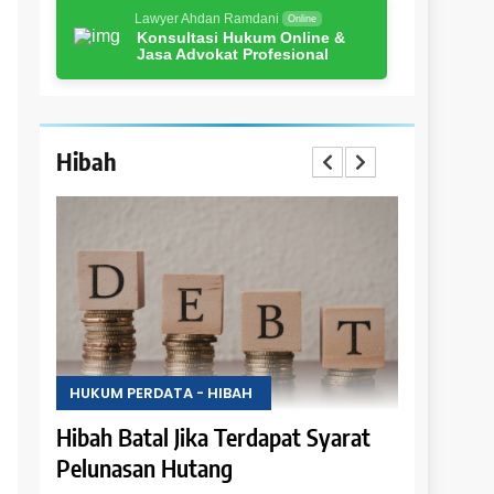
Lawyer Ahdan Ramdani
Online
Konsultasi Hukum Online &
Jasa Advokat Profesional
Hibah
HUKUM PERDATA - HIBAH
HUKUM PER
rat
Hak Penghibah untuk Menikmati
Larangan
Hasil Objek Hibah
Milik Obj