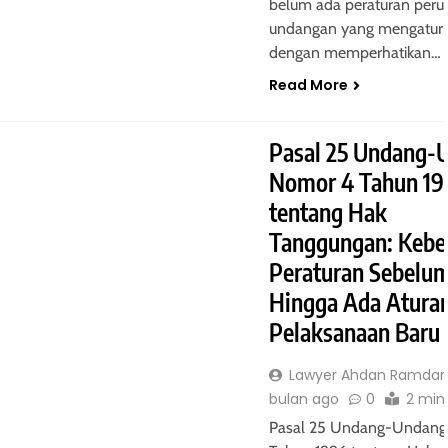
belum ada peraturan per
asal 1160 KUH
Penjelasan Pasal 1159 KUH P
undangan yang mengaturn
ng Prinsip Gadai
Tentang Hak Kreditur untuk
dengan memperhatikan…
apat Dibagi-Bagi
Menahan Barang Gadai hingg
Read More
Seluruh Utang Lunas
11 bulan ago
Pasal 25 Undang-
Nomor 4 Tahun 19
tentang Hak
Tanggungan: Kebe
 - HIPOTEK
HUKUM JAMINAN - HIPOTEK
Peraturan Sebelu
UHPerdata: Hipotek
Pasal 1169 KUHPerdata: Bata
Hingga Ada Atura
lik Pihak yang
Hipotek atas Hak Bersyarat
Pelaksanaan Baru
asitas Hukum
11 bulan ago
Lawyer Ahdan Ramdan
bulan ago
0
2 min
Pasal 25 Undang-Undang