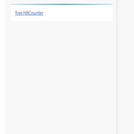
Sepanjang
free HitCounter
n
-undang
Tahun
ntuan
i
11
s