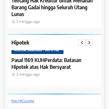
Dapat
Tentang Hak Kreditur untuk Menahan
Tent
Barang Gadai hingga Seluruh Utang
dan 
Lunas
2 m
2 minggu ago
Hipotek
HUKUM JAMINAN - HIPOTEK
HUKU
tas
Pasal 1169 KUHPerdata: Batasan
Pasa
Hipotek atas Hak Bersyarat
dala
2 minggu ago
2 m
free HitCounter