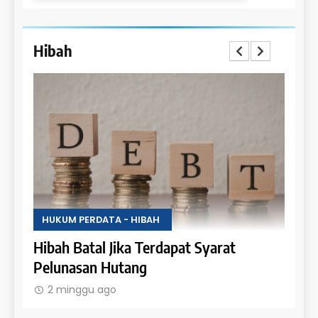
Hibah
HUKUM PERDATA - HIBAH
HUKU
Uang
Hibah Batal Jika Terdapat Syarat
Hak 
Pelunasan Hutang
Obje
2 minggu ago
2 m