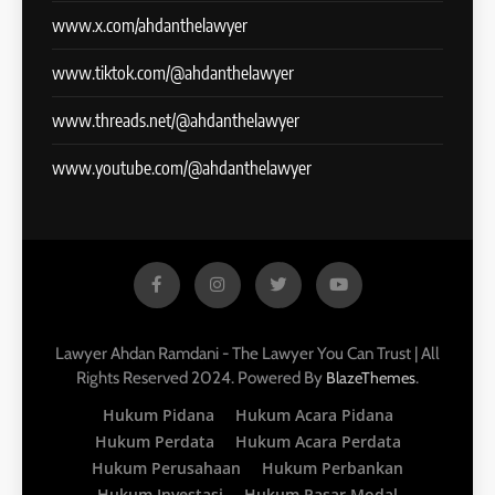
www.x.com/ahdanthelawyer
www.tiktok.com/@ahdanthelawyer
www.threads.net/@ahdanthelawyer
www.youtube.com/@ahdanthelawyer
Lawyer Ahdan Ramdani - The Lawyer You Can Trust | All
Rights Reserved 2024. Powered By
.
BlazeThemes
Hukum Pidana
Hukum Acara Pidana
Hukum Perdata
Hukum Acara Perdata
Hukum Perusahaan
Hukum Perbankan
Hukum Investasi
Hukum Pasar Modal