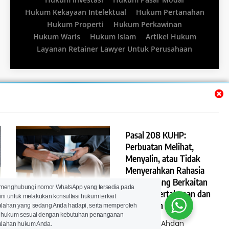
Hukum Kekayaan Intelektual
Hukum Pertanahan
Hukum Properti
Hukum Perkawinan
Hukum Waris
Hukum Islam
Artikel Hukum
Layanan Retainer Lawyer Untuk Perusahaan
Pasal 208 KUHP:
Perbuatan Melihat,
Menyalin, atau Tidak
Menyerahkan Rahasia
Negara yang Berkaitan
Pasal 209 KUHP:
 menghubungi nomor WhatsApp yang tersedia pada
dengan Pertahanan dan
ini untuk melakukan konsultasi hukum terkait
p
Pemberatan Pidana
Keamanan Negara
lahan yang sedang Anda hadapi, serta memperoleh
terhadap Tindak Pidana
 hukum sesuai dengan kebutuhan penanganan
Rahasia Negara dan
Lawyer Ahdan
lahan hukum Anda.