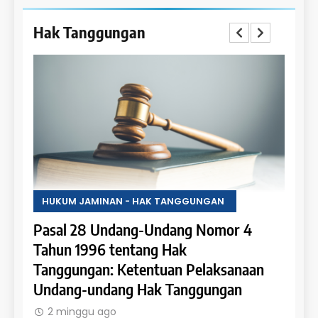
Hak Tanggungan
HUKUM JAMINAN - HAK TANGGUNGAN
HUKU
Pasal 28 Undang-Undang Nomor 4
Pasa
an:
Tahun 1996 tentang Hak
Tahu
 dan
Tanggungan: Ketentuan Pelaksanaan
Pene
Undang-undang Hak Tanggungan
Ruma
2 minggu ago
2 m