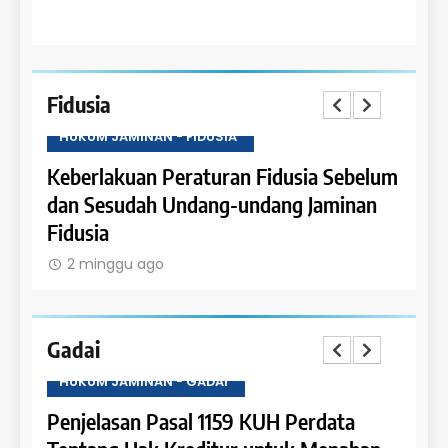
Fidusia
HUKUM JAMINAN - FIDUSIA
HUKU
Keberlakuan Peraturan Fidusia Sebelum
Kete
dan Sesudah Undang-undang Jaminan
Fidus
Fidusia
2 m
2 minggu ago
Gadai
HUKUM JAMINAN - GADAI
HUKU
a
Penjelasan Pasal 1159 KUH Perdata
Penje