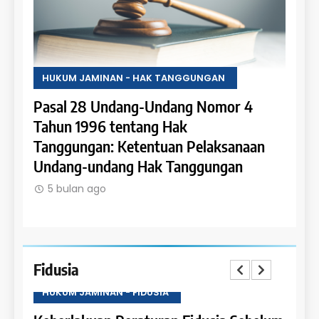
HUKUM JAMINAN - HAK TANGGUNGAN
HUK
4
Pasal 27 Undang-Undang Nomor 4
Pas
Tahun 1996 tentang Hak Tanggungan:
Tah
aan
Penerapan Hak Tanggungan pada
Tan
Rumah Susun dan Satuan Rumah Susun
Hypo
dal
5 bulan ago
5 
Fidusia
HUKUM JAMINAN - FIDUSIA