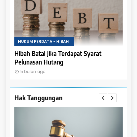
HUKUM PERDATA - HIBAH
HUKU
Hak Penghibah untuk Menikmati Hasil
Lara
Objek Hibah
Obje
5 bulan ago
5 b
Hak Tanggungan