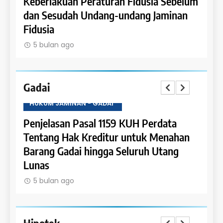
a Sebelum
Ketentuan Peralihan dalam Jaminan
Jaminan
Fidusia
5 bulan ago
Gadai
HUKUM JAMINAN - GADAI
Perdata
Penjelasan Pasal 1158 KUH Perdata
k Menahan
Tentang Pengaturan Gadai atas Piutan
h Utang
dan Pemanfaatan Bunganya
5 bulan ago
Hipotek