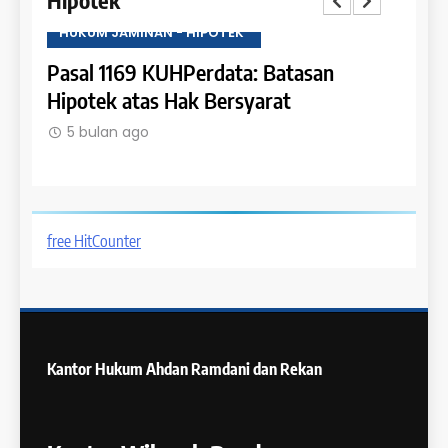
HUKUM JAMINAN - HIPOTEK
Batasan
Pasal 1168 KUHPerdata: Kewenang
rat
dalam Pembebanan Hipotek
5 bulan ago
free HitCounter
Kantor Hukum
Ahdan Ramdani dan Rekan