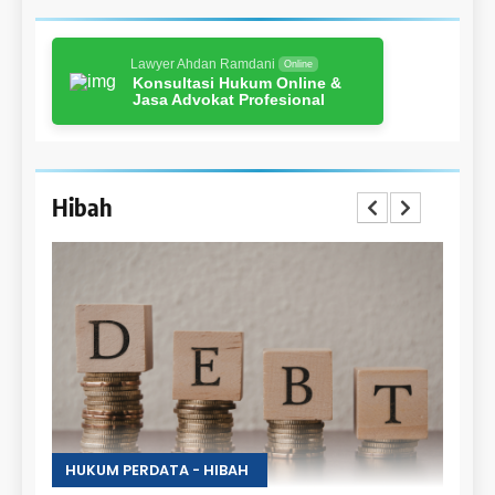
Lawyer Ahdan Ramdani
Online
Konsultasi Hukum Online &
Jasa Advokat Profesional
Hibah
 PERDATA - HIBAH
HUKUM PERDATA - H