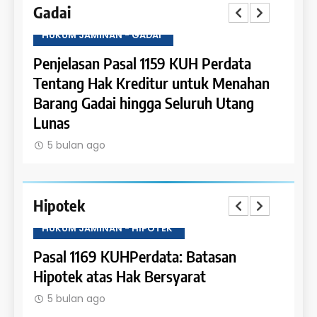
Gadai
HUKUM JAMINAN - GADAI
HUKU
a
Penjelasan Pasal 1159 KUH Perdata
Penje
Dapat
Tentang Hak Kreditur untuk Menahan
Tent
Barang Gadai hingga Seluruh Utang
dan 
Lunas
5 b
5 bulan ago
Hipotek
HUKUM JAMINAN - HIPOTEK
HUKU
tas
Pasal 1169 KUHPerdata: Batasan
Pasa
Hipotek atas Hak Bersyarat
dala
5 bulan ago
5 b