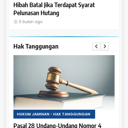
Batal Jika Terdapat Syarat
Hak Penghibah u
asan Hutang
Objek Hibah
an ago
5 bulan ago
Hak Tanggungan
HUKUM JAMINAN - HAK TANGGUNGAN
HUKU
Pasal 28 Undang-Undang Nomor 4
Pasal