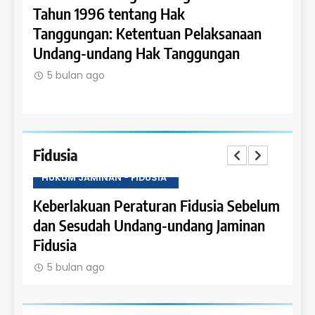
an:
Tahun 1996 tentang Hak
Tahun
dan
Tanggungan: Ketentuan Pelaksanaan
Pener
Undang-undang Hak Tanggungan
Rumah
5 bulan ago
5 bu
Fidusia
HUKUM JAMINAN - FIDUSIA
HUKU
Keberlakuan Peraturan Fidusia Sebelum
Kete
dan Sesudah Undang-undang Jaminan
Fidus
Fidusia
5 b
5 bulan ago