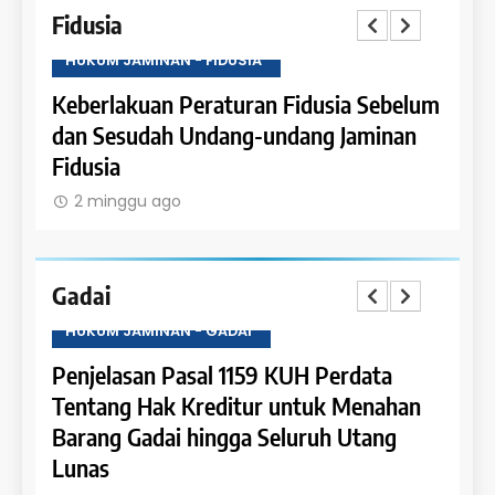
Fidusia
HUKUM JAMINAN - FIDUSIA
HUKU
Keberlakuan Peraturan Fidusia Sebelum
Kete
dan Sesudah Undang-undang Jaminan
Fidus
Fidusia
2 m
2 minggu ago
Gadai
HUKUM JAMINAN - GADAI
HUKU
a
Penjelasan Pasal 1159 KUH Perdata
Penje
Dapat
Tentang Hak Kreditur untuk Menahan
Tent
Barang Gadai hingga Seluruh Utang
dan 
Lunas
2 m