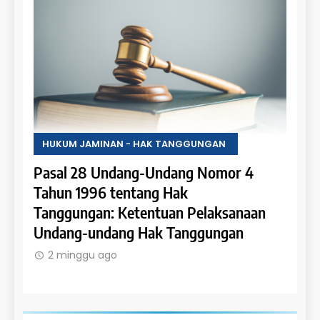
HUKUM JAMINAN - HAK TANGGUNGAN
HUKU
Pasal 28 Undang-Undang Nomor 4
Pasa
an:
Tahun 1996 tentang Hak
Tahu
 dan
Tanggungan: Ketentuan Pelaksanaan
Pene
Undang-undang Hak Tanggungan
Ruma
2 minggu ago
2 m