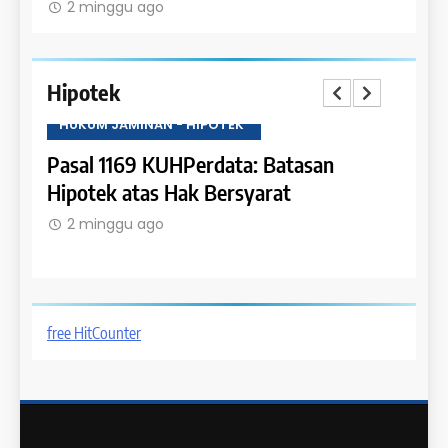
2 minggu ago
Hipotek
HUKUM JAMINAN - HIPOTEK
HUKU
tas
Pasal 1169 KUHPerdata: Batasan
Pasa
Hipotek atas Hak Bersyarat
dala
2 minggu ago
2 m
free HitCounter