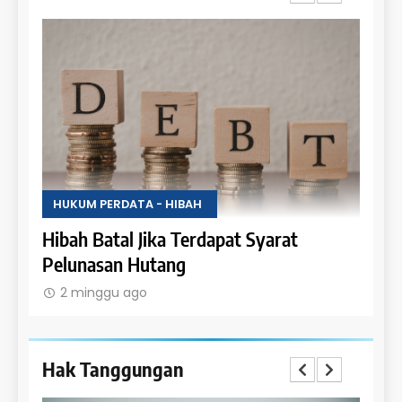
HUKUM PERDATA - HIBAH
HUKU
Uang
Hibah Batal Jika Terdapat Syarat
Hak 
Pelunasan Hutang
Obje
2 minggu ago
2 m
Hak Tanggungan