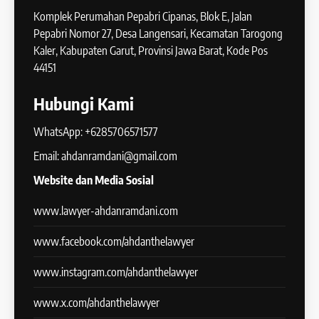
Komplek Perumahan Pepabri Cipanas, Blok E, Jalan
Pepabri Nomor 27, Desa Langensari, Kecamatan Tarogong
Kaler, Kabupaten Garut, Provinsi Jawa Barat, Kode Pos
44151
Hubungi Kami
WhatsApp: +6285706571577
Email: ahdanramdani@gmail.com
Website dan Media Sosial
www.lawyer-ahdanramdani.com
www.facebook.com/ahdanthelawyer
www.instagram.com/ahdanthelawyer
www.x.com/ahdanthelawyer