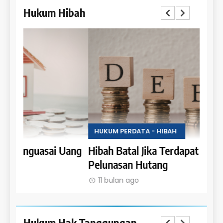
Hukum Hibah
HUKUM PERDATA - HIBAH
HUKU
Uang
Hibah Batal Jika Terdapat Syarat
Hak 
Pelunasan Hutang
Obje
11 bulan ago
11 
Hukum Hak Tanggungan