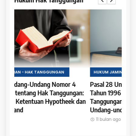
HUKUM JAMINAN - HAK TANGGUNGAN
HUKU
Pasal 28 Undang-Undang Nomor 4
Pasa
an:
Tahun 1996 tentang Hak
Tahu
 dan
Tanggungan: Ketentuan Pelaksanaan
Pene
Undang-undang Hak Tanggungan
Ruma
11 bulan ago
11 