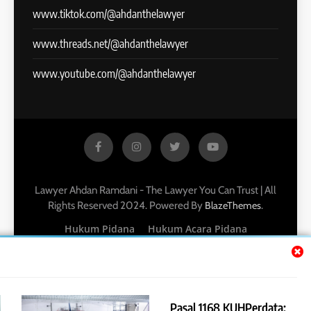
www.tiktok.com/@ahdanthelawyer
www.threads.net/@ahdanthelawyer
www.youtube.com/@ahdanthelawyer
Lawyer Ahdan Ramdani - The Lawyer You Can Trust | All
Rights Reserved 2024. Powered By
.
BlazeThemes
Hukum Pidana
Hukum Acara Pidana
Hukum Perdata
Hukum Acara Perdata
Hukum Perikatan
Hukum Perusahaan
Hukum Investasi
Hukum Pasar Modal
Hukum Kekayaan Intelektual
Hukum Pertanahan
Pasal 1168 KUHPerdata: