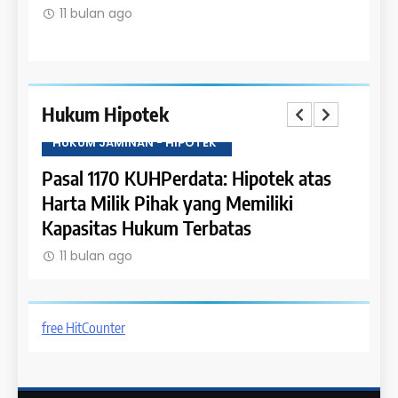
Lunas
11 
11 bulan ago
Hukum Hipotek
HUKUM JAMINAN - HIPOTEK
HUKU
tas
Pasal 1169 KUHPerdata: Batasan
Pasa
Hipotek atas Hak Bersyarat
dala
11 bulan ago
11 
free HitCounter