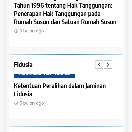
Tahun 1996 tentang Hak Tanggungan:
Tahu
an
Penerapan Hak Tanggungan pada
Tang
Rumah Susun dan Satuan Rumah Susun
Hypo
dala
5 bulan ago
5 b
Fidusia
HUKUM JAMINAN - FIDUSIA
HUKU
belum
Ketentuan Peralihan dalam Jaminan
Sanks
nan
Fidusia
Jamin
5 bulan ago
5 b