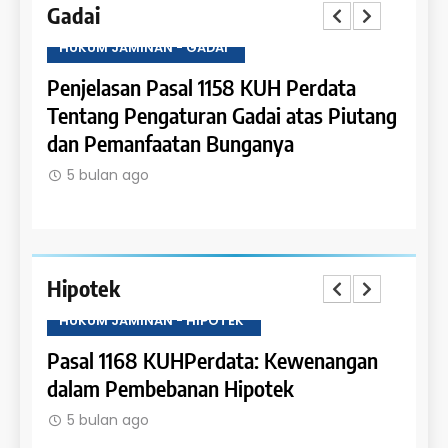
Gadai
HUKUM JAMINAN - GADAI
HUKU
a
Penjelasan Pasal 1158 KUH Perdata
Penje
han
Tentang Pengaturan Gadai atas Piutang
Tent
g
dan Pemanfaatan Bunganya
Kewaj
Gada
5 bulan ago
5 b
Hipotek
HUKUM JAMINAN - HIPOTEK
HUKU
Pasal 1168 KUHPerdata: Kewenangan
Pasa
dalam Pembebanan Hipotek
Bata
5 bulan ago
5 b