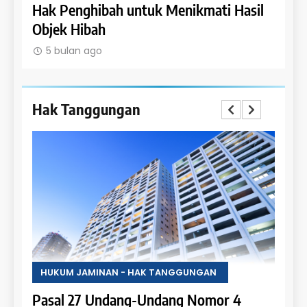
Hak Penghibah untuk Menikmati Hasil
Lara
Objek Hibah
Obje
5 bulan ago
5 b
Hak Tanggungan
HUKUM JAMINAN - HAK TANGGUNGAN
HUKU
4
Pasal 27 Undang-Undang Nomor 4
Pasa