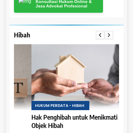
Konsultasi Hukum Online &
Jasa Advokat Profesional
Hibah
HUKUM PERDATA - HIBAH
HUKU
Hak Penghibah untuk Menikmati Hasil
Lara
Objek Hibah
Obje