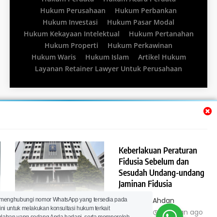
Hukum Perusahaan
Hukum Perbankan
Hukum Investasi
Hukum Pasar Modal
Hukum Kekayaan Intelektual
Hukum Pertanahan
Hukum Properti
Hukum Perkawinan
Hukum Waris
Hukum Islam
Artikel Hukum
Layanan Retainer Lawyer Untuk Perusahaan
Keberlakuan Peraturan
Fidusia Sebelum dan
Sesudah Undang-undang
Jaminan Fidusia
Pembentukan Kantor
Lawyer Ahdan
 menghubungi nomor WhatsApp yang tersedia pada
ini untuk melakukan konsultasi hukum terkait
Pendaftaran Fidusia
Ramdani
12 bulan ago