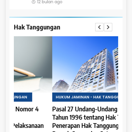
12 bulan ago
12 
Hak Tanggungan
HUKUM JAMINAN - HAK TANGGUNGAN
HUKU
4
Pasal 27 Undang-Undang Nomor 4
Pasa
Tahun 1996 tentang Hak Tanggungan:
Tahu
an
Penerapan Hak Tanggungan pada
Tang