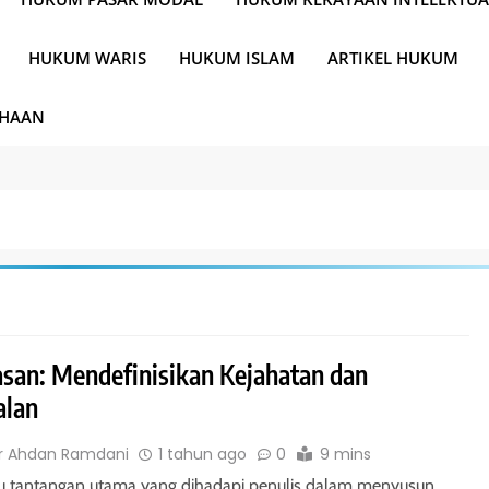
HUKUM WARIS
HUKUM ISLAM
ARTIKEL HUKUM
AHAAN
san: Mendefinisikan Kejahatan dan
alan
r Ahdan Ramdani
1 tahun ago
0
9 mins
tu tantangan utama yang dihadapi penulis dalam menyusun