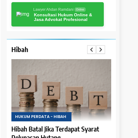
Lawyer Ahdan Ramdani
Online
Konsultasi Hukum Online &
Jasa Advokat Profesional
Hibah
HUKUM PERDATA - HIBAH
HUKUM PER
i
Hibah Batal Jika Terdapat Syarat
Hak Peng
Pelunasan Hutang
Hasil Obj