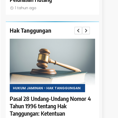
1 tahun ago
1 tahun a
Hak Tanggungan
HUKUM JAMINAN - HAK TANGGUNGAN
HUKUM JA
 4
Pasal 28 Undang-Undang Nomor 4
Pasal 27
Tahun 1996 tentang Hak
Tahun 19
tuan
Tanggungan: Ketentuan
Tanggung