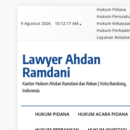
Skip
Hukum Pidana
to
Hukum Perusah
content
9 Agustus 2026
10:12:18 AM
Hukum Kekayaan 
Hukum Perkawi
Layanan Retaine
Lawyer Ahdan
Ramdani
Kantor Hukum Ahdan Ramdani dan Rekan | Kota Bandung,
Indonesia
HUKUM PIDANA
HUKUM ACARA PIDANA
HUKUM PERBANKAN
HUKUM INVESTASI