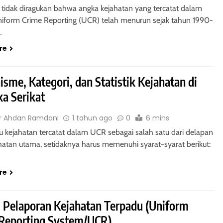
tidak diragukan bahwa angka kejahatan yang tercatat dalam
tuan Pasal 1161
Penjelasan Pasal 1160 KUH Perd
niform Crime Reporting (UCR) telah menurun sejak tahun 1990-
Tentang Prinsip Gadai yang Tida
…
Dapat Dibagi-Bagi
re
1 tahun ago
sme, Kategori, dan Statistik Kejahatan di
a Serikat
r Ahdan Ramdani
1 tahun ago
0
6 mins
POTEK
HUKUM JAMINAN - HIPOTEK
u kejahatan tercatat dalam UCR sebagai salah satu dari delapan
ahatan utama, setidaknya harus memenuhi syarat-syarat berikut:
ata: Formalitas,
Pasal 1170 KUHPerdata: Hipotek
 dan Perlindungan
atas Harta Milik Pihak yang
re
berian Hipotek
Memiliki Kapasitas Hukum Terb
1 tahun ago
 Pelaporan Kejahatan Terpadu (Uniform
Reporting System/UCR)