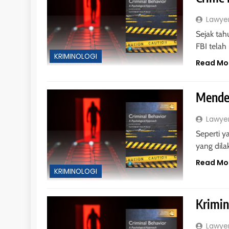
Lawye
Sejak tah
FBI telah
KRIMINOLOGI
Read Mo
Mendef
Lawye
Seperti y
yang dil
Read Mo
KRIMINOLOGI
Krimin
Lawye