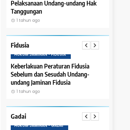
Pelaksanaan Undang-undang Hak
Tanggung
Tanggungan
Satuan R
1 tahun ago
1 tahun a
Fidusia
HUKUM JAMINAN - FIDUSIA
HUKUM JAM
an
Keberlakuan Peraturan Fidusia
Ketentuan
Sebelum dan Sesudah Undang-
Fidusia
undang Jaminan Fidusia
1 tahun a
1 tahun ago
Gadai
HUKUM JAMINAN - GADAI
HUKUM JAM