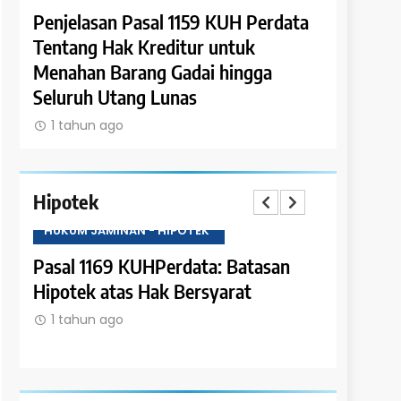
ata
Penjelasan Pasal 1159 KUH Perdata
Penjelasa
k
Tentang Hak Kreditur untuk
Tentang P
Menahan Barang Gadai hingga
Piutang 
Seluruh Utang Lunas
1 tahun a
1 tahun ago
Hipotek
HUKUM JAMINAN - HIPOTEK
HUKUM JAM
Pasal 1169 KUHPerdata: Batasan
Pasal 116
Hipotek atas Hak Bersyarat
Kewenang
atas
Hipotek
1 tahun ago
1 tahun a