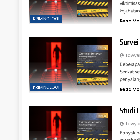
viktimisa
kejahata
KRIMINOLOGI
Read Mo
Survei
Lawye
Beberapa 
Serikat 
penyalah
KRIMINOLOGI
Read Mo
Studi 
HUKUM PERDATA - HIB
Lawye
Pengembalian Obj
Banyak pe
Penghibah