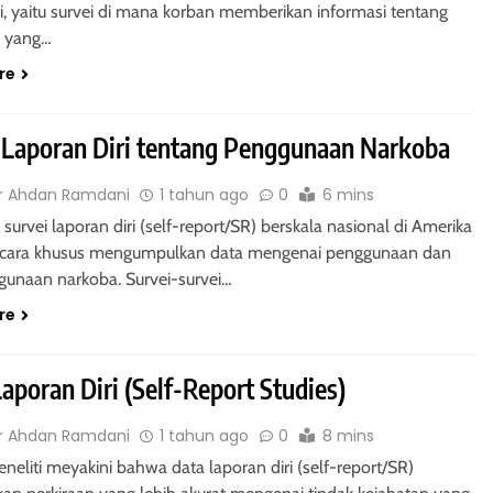
si, yaitu survei di mana korban memberikan informasi tentang
n yang…
re
 Laporan Diri tentang Penggunaan Narkoba
r Ahdan Ramdani
1 tahun ago
0
6 mins
survei laporan diri (self-report/SR) berskala nasional di Amerika
secara khusus mengumpulkan data mengenai penggunaan dan
gunaan narkoba. Survei-survei…
re
Laporan Diri (Self-Report Studies)
AH
HUKUM PERDATA - HIBAH
r Ahdan Ramdani
1 tahun ago
0
8 mins
ek Hibah Kepada
Hak Penghibah untuk Menguasa
neliti meyakini bahwa data laporan diri (self-report/SR)
Uang dalam Objek Hibah