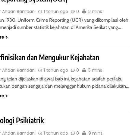
r Ahdan Ramdani
1 tahun ago
0
5 mins
un 1930, Uniform Crime Reporting (UCR) yang dikompilasi oleh
 menjadi sumber statistik kejahatan di Amerika Serikat yang…
re
inisikan dan Mengukur Kejahatan
r Ahdan Ramdani
1 tahun ago
0
5 mins
ang telah dijelaskan di awal bab ini, kejahatan adalah perilaku
akukan dengan sengaja dan melanggar hukum pidana dilakukan…
re
ologi Psikiatrik
r Ahdan Ramdani
1 tahun ago
0
9 mins