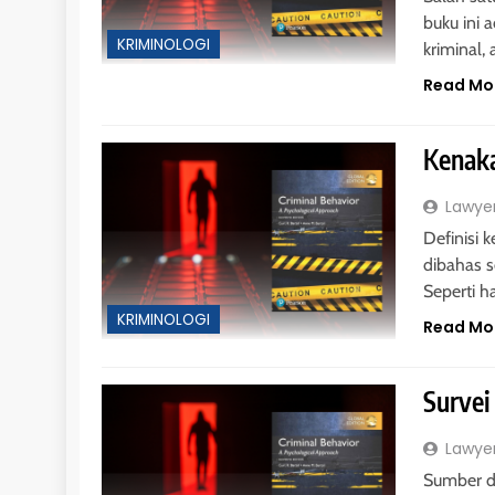
buku ini 
KRIMINOLOGI
kriminal,
Read Mo
Kenak
Lawye
Definisi
dibahas 
Seperti h
KRIMINOLOGI
Read Mo
Survei
Lawye
Sumber d