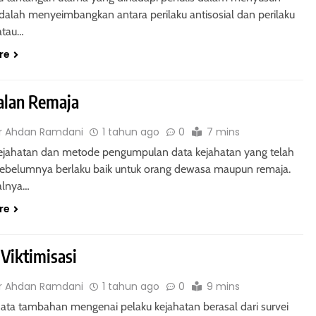
adalah menyeimbangkan antara perilaku antisosial dan perilaku
 atau…
re
alan Remaja
r Ahdan Ramdani
1 tahun ago
0
7 mins
 kejahatan dan metode pengumpulan data kejahatan yang telah
sebelumnya berlaku baik untuk orang dewasa maupun remaja.
alnya…
re
 Viktimisasi
r Ahdan Ramdani
1 tahun ago
0
9 mins
ata tambahan mengenai pelaku kejahatan berasal dari survei