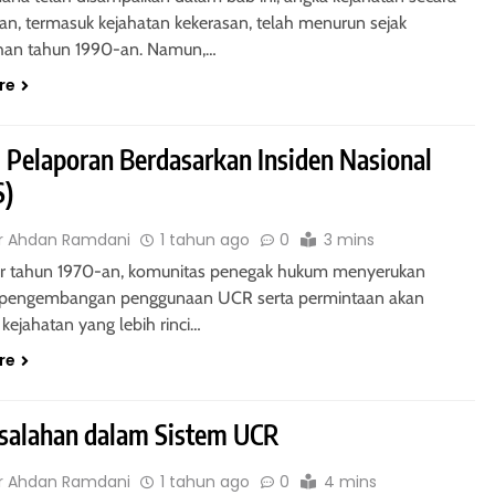
unya Undang-
Hypotheek dan Credietverband
an, termasuk kejahatan kekerasan, telah menurun sejak
gungan
1 tahun ago
han tahun 1990-an. Namun,…
re
 Pelaporan Berdasarkan Insiden Nasional
S)
USIA
HUKUM JAMINAN - FIDUSIA
r Ahdan Ramdani
1 tahun ago
0
3 mins
ndang-Undang
Pembentukan Kantor Pendaftar
ir tahun 1970-an, komunitas penegak hukum menyerukan
Fidusia
 pengembangan penggunaan UCR serta permintaan akan
1 tahun ago
 kejahatan yang lebih rinci…
re
salahan dalam Sistem UCR
DAI
HUKUM JAMINAN - GADAI
r Ahdan Ramdani
1 tahun ago
0
4 mins