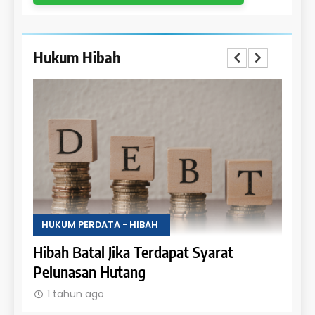
Hukum Hibah
HUKUM PERDATA - HIBAH
HUKU
Uang
Hibah Batal Jika Terdapat Syarat
Hak 
Pelunasan Hutang
Obje
1 tahun ago
1 t