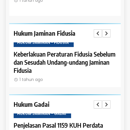
1 tahun ago
1 t
Hukum Jaminan Fidusia
HUKUM JAMINAN - FIDUSIA
HUKU
Keberlakuan Peraturan Fidusia Sebelum
Kete
dan Sesudah Undang-undang Jaminan
Fidus
Fidusia
1 t
1 tahun ago
Hukum Gadai
HUKUM JAMINAN - GADAI
HUKU
a
Penjelasan Pasal 1159 KUH Perdata
Penje