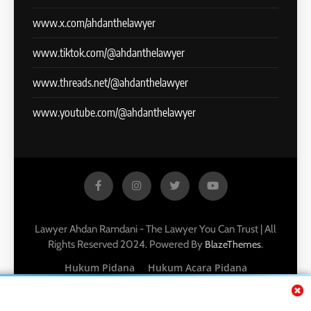
www.x.com/ahdanthelawyer
www.tiktok.com/@ahdanthelawyer
www.threads.net/@ahdanthelawyer
www.youtube.com/@ahdanthelawyer
Lawyer Ahdan Ramdani - The Lawyer You Can Trust | All
Rights Reserved 2024. Powered By
.
BlazeThemes
Hukum Pidana
Hukum Acara Pidana
Hukum Perdata
Hukum Acara Perdata
Pembuktian
Hukum Perikatan