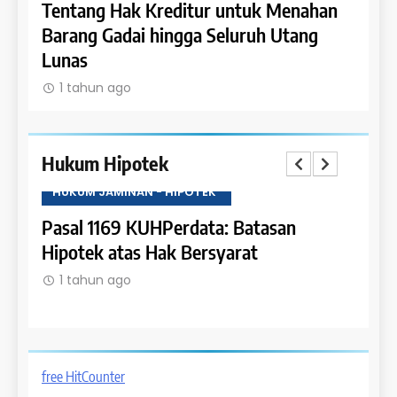
Dapat
Tentang Hak Kreditur untuk Menahan
Tent
Barang Gadai hingga Seluruh Utang
dan 
Lunas
1 t
1 tahun ago
Hukum Hipotek
HUKUM JAMINAN - HIPOTEK
HUKU
tas
Pasal 1169 KUHPerdata: Batasan
Pasa
Hipotek atas Hak Bersyarat
dala
1 tahun ago
1 t
free HitCounter