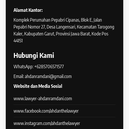
Alamat Kantor:
Komplek Perumahan Pepabri Cipanas, Blok E, Jalan
Pepabri Nomor 27, Desa Langensari, Kecamatan Tarogong
Kaler, Kabupaten Garut, Provinsi Jawa Barat, Kode Pos
44151
Hubungi Kami
WhatsApp: +6285706571577
Email: ahdanramdani@gmail.com
Website dan Media Sosial
www.lawyer-ahdanramdani.com
www.facebook.com/ahdanthelawyer
www.instagram.com/ahdanthelawyer