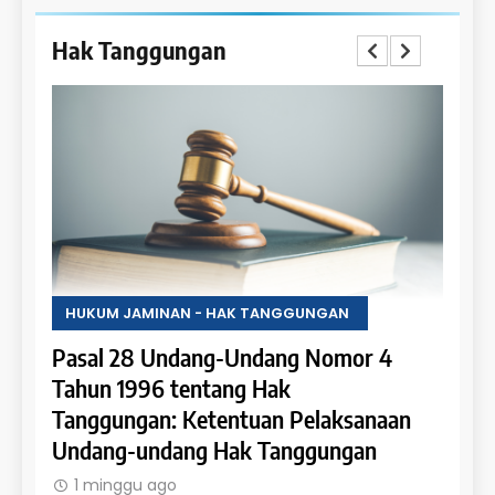
Hak Tanggungan
HUKUM JAMINAN - HAK TANGGUNGAN
HUKU
Pasal 28 Undang-Undang Nomor 4
Pasa
an:
Tahun 1996 tentang Hak
Tahu
 dan
Tanggungan: Ketentuan Pelaksanaan
Pene
Undang-undang Hak Tanggungan
Ruma
1 minggu ago
1 m