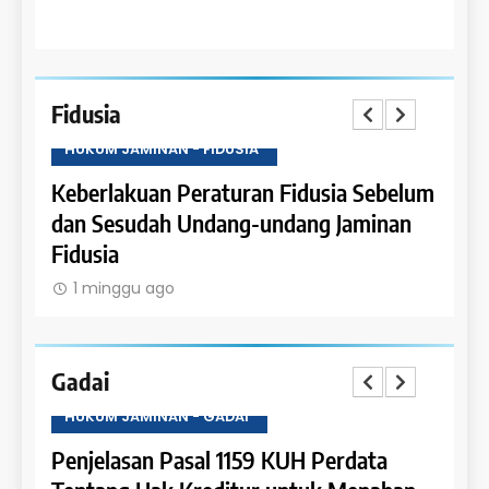
Fidusia
HUKUM JAMINAN - FIDUSIA
HUKU
Keberlakuan Peraturan Fidusia Sebelum
Kete
dan Sesudah Undang-undang Jaminan
Fidus
Fidusia
1 m
1 minggu ago
Gadai
HUKUM JAMINAN - GADAI
HUKU
a
Penjelasan Pasal 1159 KUH Perdata
Penje