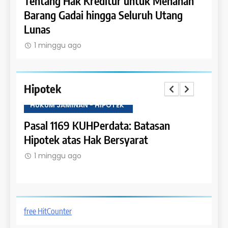
Dapat
Tentang Hak Kreditur untuk Menahan
Tent
Barang Gadai hingga Seluruh Utang
dan 
Lunas
1 m
1 minggu ago
Hipotek
HUKUM JAMINAN - HIPOTEK
HUKU
tas
Pasal 1169 KUHPerdata: Batasan
Pasa
Hipotek atas Hak Bersyarat
dala
1 minggu ago
1 m
free HitCounter