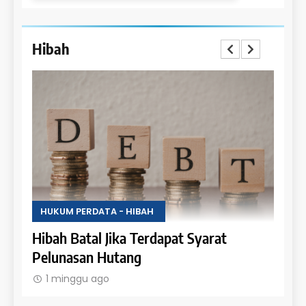
Hibah
HUKUM PERDATA - HIBAH
HUKU
Uang
Hibah Batal Jika Terdapat Syarat
Hak 
Pelunasan Hutang
Obje
1 minggu ago
1 m