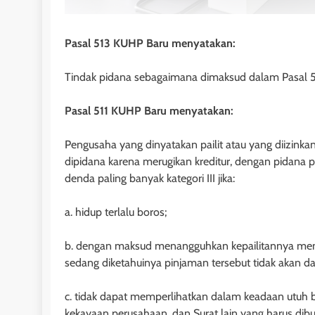
Pasal 513 KUHP Baru menyatakan:
Tindak pidana sebagaimana dimaksud dalam Pasal 511
Pasal 511 KUHP Baru menyatakan:
Pengusaha yang dinyatakan pailit atau yang diizin
dipidana karena merugikan kreditur, dengan pidana p
denda paling banyak kategori III jika:
a. hidup terlalu boros;
b. dengan maksud menangguhkan kepailitannya mem
sedang diketahuinya pinjaman tersebut tidak akan da
HUKUM PERDATA - HIB
Pengembalian Obj
c. tidak dapat memperlihatkan dalam keadaan utuh 
Penghibah
kekayaan perusahaan, dan Surat lain yang harus dib