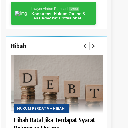
Lawyer Ahdan Ramdani
Online
Konsultasi Hukum Online &
Jasa Advokat Profesional
Hibah
HUKUM PERDATA - HIBAH
HUKUM PER
i
Hibah Batal Jika Terdapat Syarat
Hak Peng
Pelunasan Hutang
Hasil Obj