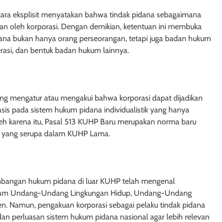
unya Undang-
Hypotheek dan Credietverband
ara eksplisit menyatakan bahwa tindak pidana sebagaimana
gungan
1 tahun ago
kan oleh korporasi. Dengan demikian, ketentuan ini membuka
na bukan hanya orang perseorangan, tetapi juga badan hukum
perasi, dan bentuk badan hukum lainnya.
USIA
HUKUM JAMINAN - FIDUSIA
ng mengatur atau mengakui bahwa korporasi dapat dijadikan
is pada sistem hukum pidana individualistik yang hanya
ndang-Undang
Pembentukan Kantor Pendaftar
eh karena itu, Pasal 513 KUHP Baru merupakan norma baru
Fidusia
l yang serupa dalam KUHP Lama.
1 tahun ago
mbangan hukum pidana di luar KUHP telah mengenal
dalam Undang-Undang Lingkungan Hidup, Undang-Undang
. Namun, pengakuan korporasi sebagai pelaku tindak pidana
DAI
HUKUM JAMINAN - GADAI
 perluasan sistem hukum pidana nasional agar lebih relevan