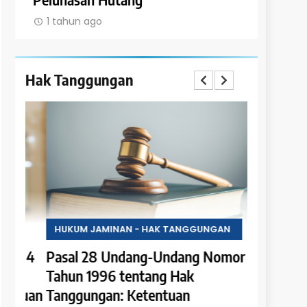
1 tahun ago
1 tahun a
Hak Tanggungan
HUKUM JAMINAN - HAK TANGGUNGAN
HUKUM JA
 4
Pasal 28 Undang-Undang Nomor 4
Pasal 27
Tahun 1996 tentang Hak
Tahun 19
tuan
Tanggungan: Ketentuan
Tanggung