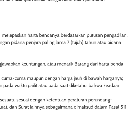
1 tahun ago
an melepaskan harta bendanya berdasarkan putusan pengadilan,
engan pidana penjara paling lama 7 (tujuh) tahun atau pidana
jawabkan keuntungan, atau menarik Barang dari harta benda
an cuma-cuma maupun dengan harga jauh di bawah harganya;
r pada waktu pailit atau pada saat diketahui bahwa keadaan
 sesuatu sesuai dengan ketentuan peraturan perundang-
AK TANGGUNGAN
HUKUM JAMINAN - HAK TANGGUNGAN
at, dan Surat lainnya sebagaimana dimaksud dalam Pasal 511
Undang-Undang
Pasal 29 Undang-Undang Nomor
96 tentang Hak
Tahun 1996 tentang Hak
ntuan Penutup
Tanggungan: Pencabutan Keten