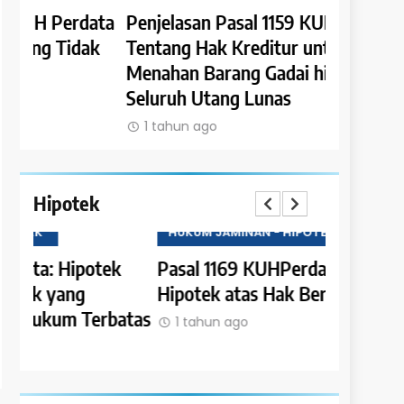
ata
Penjelasan Pasal 1159 KUH Perdata
Penjelasa
k
Tentang Hak Kreditur untuk
Tentang P
Menahan Barang Gadai hingga
Piutang 
Seluruh Utang Lunas
1 tahun a
1 tahun ago
Hipotek
HUKUM JAMINAN - HIPOTEK
HUKUM JAM
Pasal 1169 KUHPerdata: Batasan
Pasal 116
Hipotek atas Hak Bersyarat
Kewenang
atas
Hipotek
1 tahun ago
1 tahun a