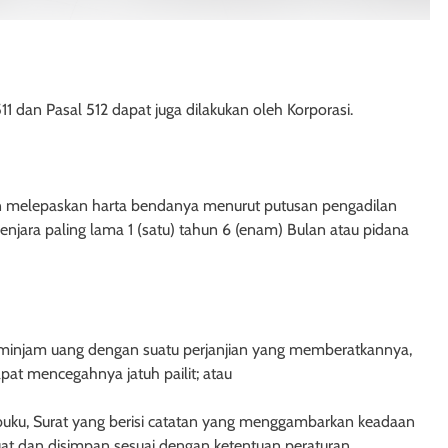
 dan Pasal 512 dapat juga dilakukan oleh Korporasi.
kan melepaskan harta bendanya menurut putusan pengadilan
enjara paling lama 1 (satu) tahun 6 (enam) Bulan atau pidana
injam uang dengan suatu perjanjian yang memberatkannya,
pat mencegahnya jatuh pailit; atau
AH
HUKUM PERDATA - HIBAH
ek Hibah Kepada
Hak Penghibah untuk Menguasa
buku, Surat yang berisi catatan yang menggambarkan keadaan
Uang dalam Objek Hibah
uat dan disimpan sesuai dengan ketentuan peraturan