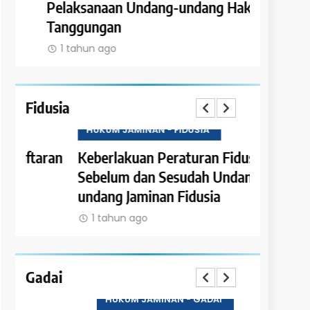
Pelaksanaan Undang-undang Hak
Tanggung
Tanggungan
Satuan R
1 tahun ago
1 tahun a
Fidusia
HUKUM JAMINAN - FIDUSIA
HUKUM JAM
an
Keberlakuan Peraturan Fidusia
Ketentuan
Sebelum dan Sesudah Undang-
Fidusia
undang Jaminan Fidusia
1 tahun a
1 tahun ago
Gadai
HUKUM JAMINAN - GADAI
HUKUM JAM