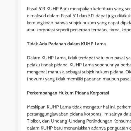
dan Mulai Berlak
Pasal 513 KUHP Baru merupakan ketentuan yang sec
Undang Hak Tang
dimaksud dalam Pasal 511 dan 512 dapat juga dilaku
1 tahun ago
kemungkinan bahwa subjek hukum yang dapat dipida
atau korporasi seperti perseroan terbatas, firma, ko
Tidak Ada Padanan dalam KUHP Lama
HUKUM JAMINAN - FID
Dalam KUHP Lama, tidak terdapat satu pun pasal ya
pelaku tindak pidana. KUHP Lama sepenuhnya berbas
Penutup dalam U
mengenal manusia sebagai subjek hukum pidana. Ol
Jaminan Fidusia
(novum) yang tidak memiliki padanan maupun pasa
1 tahun ago
Perkembangan Hukum Pidana Korporasi
Meskipun KUHP Lama tidak mengatur hal ini, perke
pertanggungjawaban pidana korporasi, misalnya 
Tipikor, dan Undang-Undang Perlindungan Konsumen
HUKUM JAMINAN - GA
dalam KUHP baru menunjukkan adanya penguatan dan