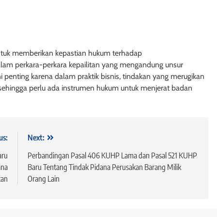
tuan Pasal 1161
Penjelasan Pasal 1160 KUH Perd
Tentang Prinsip Gadai yang Tida
Dapat Dibagi-Bagi
ntuk memberikan kepastian hukum terhadap
1 tahun ago
alam perkara-perkara kepailitan yang mengandung unsur
ni penting karena dalam praktik bisnis, tindakan yang merugikan
, sehingga perlu ada instrumen hukum untuk menjerat badan
POTEK
HUKUM JAMINAN - HIPOTEK
us:
Next:
ata: Formalitas,
Pasal 1170 KUHPerdata: Hipotek
aru
Perbandingan Pasal 406 KUHP Lama dan Pasal 521 KUHP
 dan Perlindungan
atas Harta Milik Pihak yang
ana
Baru Tentang Tindak Pidana Perusakan Barang Milik
berian Hipotek
Memiliki Kapasitas Hukum Terb
tan
Orang Lain
1 tahun ago