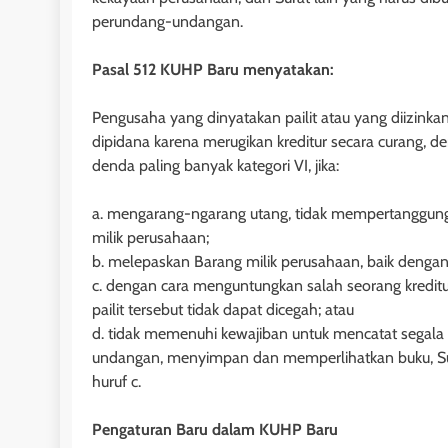
perundang-undangan.
1 tahun ago
Pasal 512 KUHP Baru menyatakan:
Pengusaha yang dinyatakan pailit atau yang diizink
dipidana karena merugikan kreditur secara curang, d
denda paling banyak kategori VI, jika:
a. mengarang-ngarang utang, tidak mempertanggung
milik perusahaan;
b. melepaskan Barang milik perusahaan, baik deng
c. dengan cara menguntungkan salah seorang kreditu
pailit tersebut tidak dapat dicegah; atau
d. tidak memenuhi kewajiban untuk mencatat segala
HUKUM JAMINAN - H
undangan, menyimpan dan memperlihatkan buku, Sur
Pasal 30 dan 31 
huruf c.
Nomor 4 Tahun 19
Tanggungan: Kete
Pengaturan Baru dalam KUHP Baru