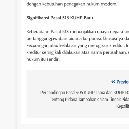
dengan kebutuhan penegakan hukum modern.
Penghapusan Keten
KUH Perdata
Signifikansi Pasal 513 KUHP Baru
1 tahun ago
Keberadaan Pasal 513 menunjukkan upaya negara u
pertanggungjawaban pidana korporasi, khususnya d
kecurangan atau kelalaian yang merugikan kreditur. I
kreditur sering kali dilakukan atas nama perusahaan
hukum itu sendiri.
HUKUM JAMINAN - HI
Navigasi
Previo
Pasal 1171 KUHPerd
pos
Perbandingan Pasal 405 KUHP Lama dan KUHP B
Mekanisme Paksa,
Tentang Pidana Tambahan dalam Tindak Pid
Hukum dalam Pem
Kepaili
1 tahun ago