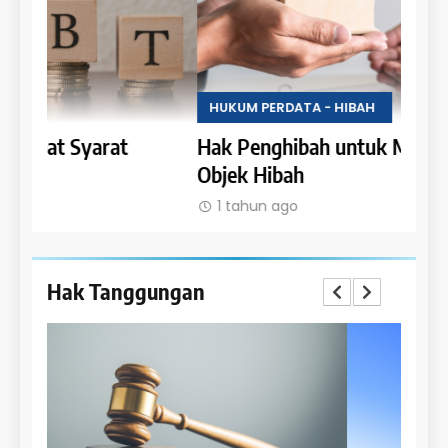
HUKUM PERDATA - HIBAH
HUKU
Hak Penghibah untuk Menikmati Hasil
Lara
Objek Hibah
Obje
1 tahun ago
1 t
Hak Tanggungan