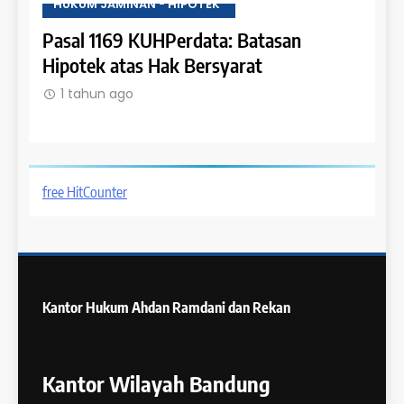
HUKUM JAMINAN - HIPOTEK
HUKU
Pasal 1168 KUHPerdata: Kewenangan
Pasa
dalam Pembebanan Hipotek
Bata
1 tahun ago
1 t
free HitCounter
Kantor Hukum
Ahdan Ramdani dan Rekan
Kantor Wilayah Bandung