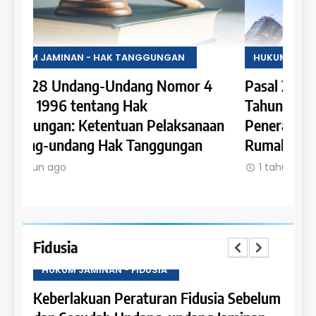
HUKUM JAMINAN - HAK TANGGUNGAN
HUKU
4
Pasal 27 Undang-Undang Nomor 4
Pasa
Tahun 1996 tentang Hak Tanggungan:
Tahu
an
Penerapan Hak Tanggungan pada
Tang
Rumah Susun dan Satuan Rumah Susun
Hypo
dala
1 tahun ago
1 t
Fidusia
HUKUM JAMINAN - FIDUSIA
HUKU
belum
Ketentuan Peralihan dalam Jaminan
Sanks