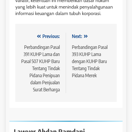
variatif, ketentuan ini memberikan dasar hukum
yang lebih kuat untuk menindak penyalahgunaan
informasi keuangan dalam tubuh korporasi.
Navigasi
Previous:
Next:
pos
Perbandingan Pasal
Perbandingan Pasal
391 KUHP Lama dan
393 KUHP Lama
Pasal 507 KUHP Baru
dengan KUHP Baru
Tentang Tindak
Tentang Tindak
Pidana Penipuan
Pidana Merek
dalam Penjualan
Surat Berharga
Lawyer Ahdan Ramdani