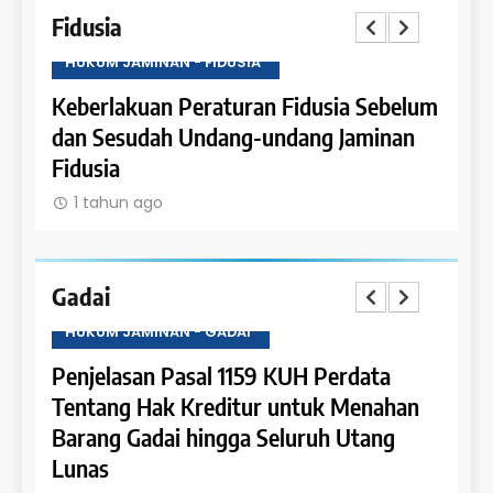
Fidusia
HUKUM JAMINAN - FIDUSIA
HUKU
Keberlakuan Peraturan Fidusia Sebelum
Kete
dan Sesudah Undang-undang Jaminan
Fidus
Fidusia
1 t
1 tahun ago
Gadai
HUKUM JAMINAN - GADAI
HUKU
a
Penjelasan Pasal 1159 KUH Perdata
Penje
Dapat
Tentang Hak Kreditur untuk Menahan
Tent
Barang Gadai hingga Seluruh Utang
dan 
Lunas
1 t