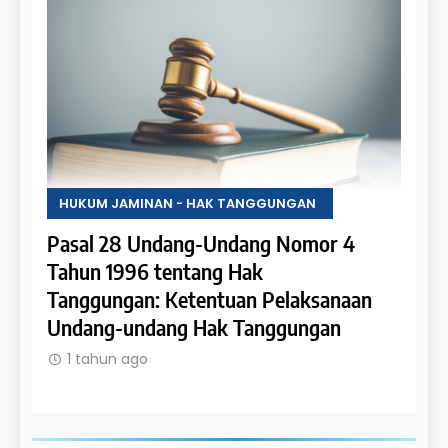
HUKUM JAMINAN - HAK TANGGUNGAN
HUKU
Pasal 28 Undang-Undang Nomor 4
Pasa
an:
Tahun 1996 tentang Hak
Tahu
 dan
Tanggungan: Ketentuan Pelaksanaan
Pene
Undang-undang Hak Tanggungan
Ruma
1 tahun ago
1 t