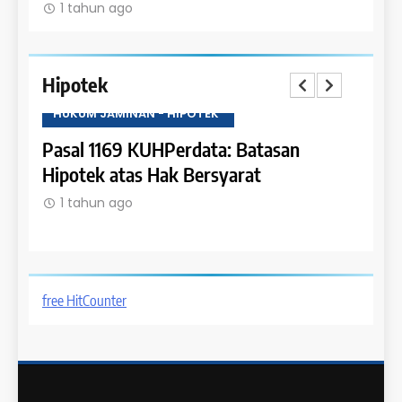
1 tahun ago
Hipotek
HUKUM JAMINAN - HIPOTEK
HUKU
tas
Pasal 1169 KUHPerdata: Batasan
Pasa
Hipotek atas Hak Bersyarat
dala
1 tahun ago
1 t
free HitCounter