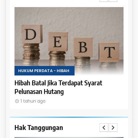
HUKUM PERDATA - HIBAH
HUKU
Uang
Hibah Batal Jika Terdapat Syarat
Hak 
Pelunasan Hutang
Obje
1 tahun ago
1 t
Hak Tanggungan