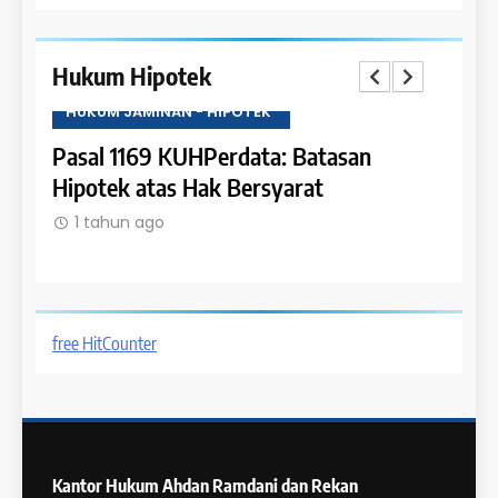
Hukum Hipotek
HUKUM JAMINAN - HIPOTEK
HUKU
tas
Pasal 1169 KUHPerdata: Batasan
Pasa
Hipotek atas Hak Bersyarat
dala
1 tahun ago
1 t
free HitCounter
Kantor Hukum
Ahdan Ramdani dan Rekan