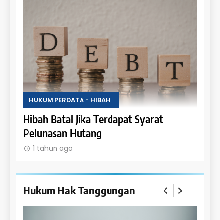
HUKUM PERDATA - HIBAH
HUKU
Uang
Hibah Batal Jika Terdapat Syarat
Hak 
Pelunasan Hutang
Obje
1 tahun ago
1 t
Hukum Hak Tanggungan