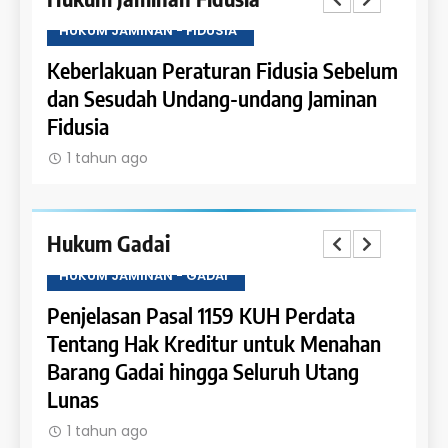
HUKUM JAMINAN - FIDUSIA
HUKU
Keberlakuan Peraturan Fidusia Sebelum
Kete
dan Sesudah Undang-undang Jaminan
Fidus
Fidusia
1 t
1 tahun ago
Hukum Gadai
HUKUM JAMINAN - GADAI
HUKU
a
Penjelasan Pasal 1159 KUH Perdata
Penje
Dapat
Tentang Hak Kreditur untuk Menahan
Tent
Barang Gadai hingga Seluruh Utang
dan 
Lunas
1 t
1 tahun ago