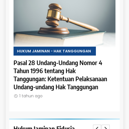
HUKUM JAMINAN - HAK TANGGUNGAN
HUKU
Pasal 28 Undang-Undang Nomor 4
Pasa
an:
Tahun 1996 tentang Hak
Tahu
 dan
Tanggungan: Ketentuan Pelaksanaan
Pene
Undang-undang Hak Tanggungan
Ruma
1 tahun ago
1 t
Hukum Jaminan Fidusia