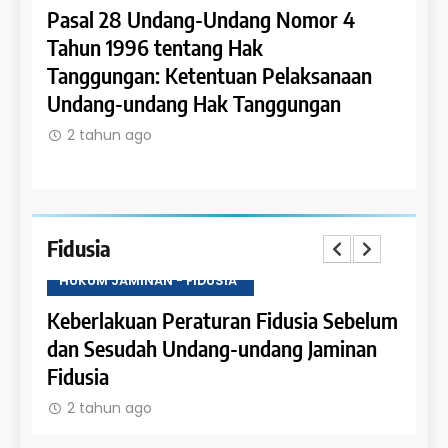
Pasal 28 Undang-Undang Nomor 4
Pasa
an:
Tahun 1996 tentang Hak
Tahu
 dan
Tanggungan: Ketentuan Pelaksanaan
Pene
Undang-undang Hak Tanggungan
Ruma
2 tahun ago
2 t
Fidusia
HUKUM JAMINAN - FIDUSIA
HUKU
Keberlakuan Peraturan Fidusia Sebelum
Kete
dan Sesudah Undang-undang Jaminan
Fidus
Fidusia
2 t
2 tahun ago