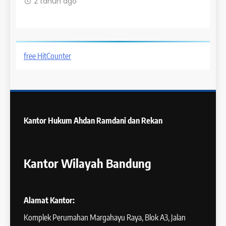
2 tahun ago
2 t
free HitCounter
Kantor Hukum
Ahdan Ramdani dan Rekan
Kantor Wilayah Bandung
Alamat Kantor:
Komplek Perumahan Margahayu Raya, Blok A3, Jalan