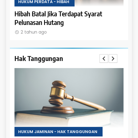
HUKUM PERDATA - HIBAH
HUKU
Uang
Hibah Batal Jika Terdapat Syarat
Hak 
Pelunasan Hutang
Obje
2 tahun ago
2 t
Hak Tanggungan
HUKUM JAMINAN - HAK TANGGUNGAN
HUKU