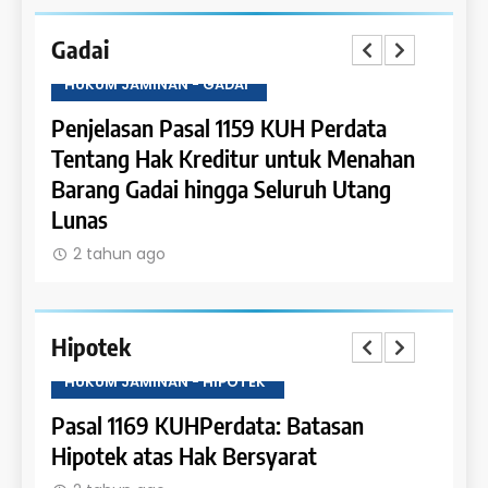
Gadai
HUKUM JAMINAN - GADAI
HUKU
a
Penjelasan Pasal 1159 KUH Perdata
Penje
Dapat
Tentang Hak Kreditur untuk Menahan
Tent
Barang Gadai hingga Seluruh Utang
dan 
Lunas
2 t
2 tahun ago
Hipotek
HUKUM JAMINAN - HIPOTEK
HUKU
tas
Pasal 1169 KUHPerdata: Batasan
Pasa
Hipotek atas Hak Bersyarat
dala