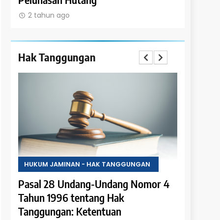
2 tahun ago
2 tahun 
Hak Tanggungan
HUKUM JAMINAN - HAK TANGGUNGAN
HUKUM JA
 4
Pasal 28 Undang-Undang Nomor 4
Pasal 27
Tahun 1996 tentang Hak
Tahun 19
tuan
Tanggungan: Ketentuan
Tanggung