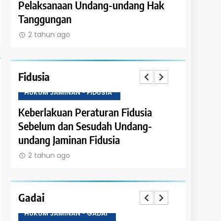
Pelaksanaan Undang-undang Hak
Tanggung
Tanggungan
Satuan R
2 tahun ago
2 tahun 
Fidusia
HUKUM JAMINAN - FIDUSIA
HUKUM JAM
an
Keberlakuan Peraturan Fidusia
Ketentuan
Sebelum dan Sesudah Undang-
Fidusia
undang Jaminan Fidusia
2 tahun 
2 tahun ago
Gadai
HUKUM JAMINAN - GADAI
HUKUM JAM