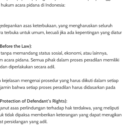
 hukum acara pidana di Indonesia:
gedepankan asas keterbukaan, yang mengharuskan seluruh
ra terbuka untuk umum, kecuali jika ada kepentingan yang diatur
Before the Law)
:
 tanpa memandang status sosial, ekonomi, atau lainnya,
m acara pidana. Semua pihak dalam proses peradilan memiliki
an diperlakukan secara adil.
kejelasan mengenai prosedur yang harus diikuti dalam setiap
njamin bahwa setiap proses peradilan harus didasarkan pada
rotection of Defendant’s Rights)
:
anut asas perlindungan terhadap hak terdakwa, yang meliputi
AH
HUKUM PERDATA - HIBAH
tuk tidak dipaksa memberikan keterangan yang dapat merugikan
ek Hibah Kepada
Hak Penghibah untuk Menguasa
at persidangan yang adil.
Uang dalam Objek Hibah