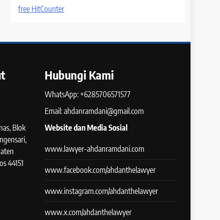
free HitCounter
t
Hubungi Kami
WhatsApp: +6285706571577
Email: ahdanramdani@gmail.com
as, Blok
Website dan Media Sosial
ngensari,
www.lawyer-ahdanramdani.com
paten
os 44151
www.facebook.com/ahdanthelawyer
www.instagram.com/ahdanthelawyer
www.x.com/ahdanthelawyer