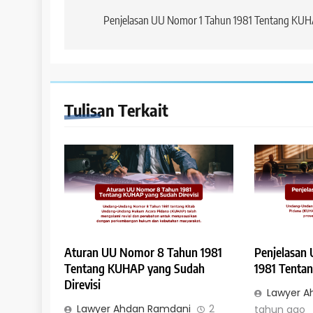
dan Mulai Berlak
pos
Penjelasan UU Nomor 1 Tahun 1981 Tentang KU
Undang Hak Tang
2 tahun ago
Tulisan Terkait
HUKUM JAMINAN - FID
Penutup dalam U
Jaminan Fidusia
2 tahun ago
Aturan UU Nomor 8 Tahun 1981
Penjelasan
Tentang KUHAP yang Sudah
1981 Tenta
Direvisi
Lawyer A
HUKUM JAMINAN - GA
Lawyer Ahdan Ramdani
2
tahun ago