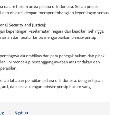
ma dalam hukum acara pidana di Indonesia. Setiap proses
2 tahun ago
adil dan objektif, dengan mempertimbangkan kepentingan semua
nal Security and Justice)
:
gan kepentingan keselamatan negara dan keadilan, sehingga
n aman dan teratur tanpa mengorbankan prinsip-prinsip
entingnya akuntabilitas dari para penegak hukum dan pihak-
dilan. Ini mencakup pertanggungjawaban atas tindakan dan
peradilan.
tiap tahapan peradilan pidana di Indonesia, dengan tujuan
AK TANGGUNGAN
HUKUM JAMINAN - HAK TANGGUNGAN
 adil, dan sesuai dengan prinsip-prinsip hukum yang
Undang-Undang
Pasal 29 Undang-Undang Nomor
96 tentang Hak
Tahun 1996 tentang Hak
ntuan Penutup
Tanggungan: Pencabutan Keten
us:
Next: