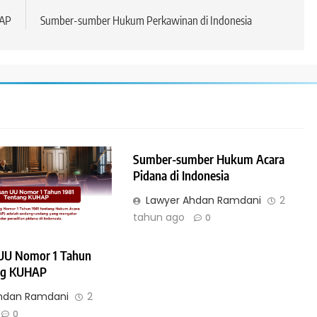
unya Undang-
Hypotheek dan Credietverband
HAP
Sumber-sumber Hukum Perkawinan di Indonesia
gungan
2 tahun ago
USIA
HUKUM JAMINAN - FIDUSIA
ndang-Undang
Pembentukan Kantor Pendaftar
Sumber-sumber Hukum Acara
Pidana di Indonesia
Fidusia
Lawyer Ahdan Ramdani
2
2 tahun ago
tahun ago
0
 UU Nomor 1 Tahun
ng KUHAP
hdan Ramdani
2
DAI
HUKUM JAMINAN - GADAI
0