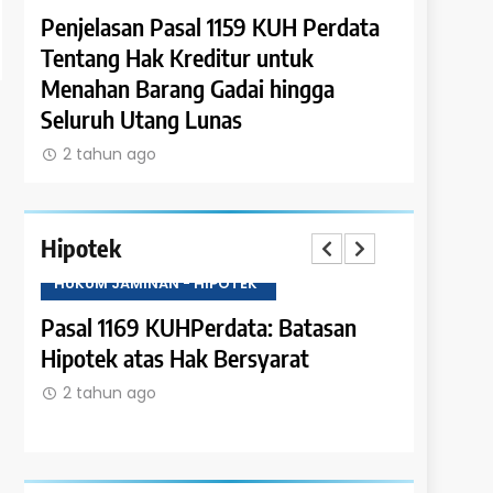
ata
Penjelasan Pasal 1159 KUH Perdata
Penjelasa
k
Tentang Hak Kreditur untuk
Tentang P
Menahan Barang Gadai hingga
Piutang 
Seluruh Utang Lunas
2 tahun 
2 tahun ago
Hipotek
HUKUM JAMINAN - HIPOTEK
HUKUM JAM
Pasal 1169 KUHPerdata: Batasan
Pasal 116
Hipotek atas Hak Bersyarat
Kewenang
atas
Hipotek
2 tahun ago
2 tahun 