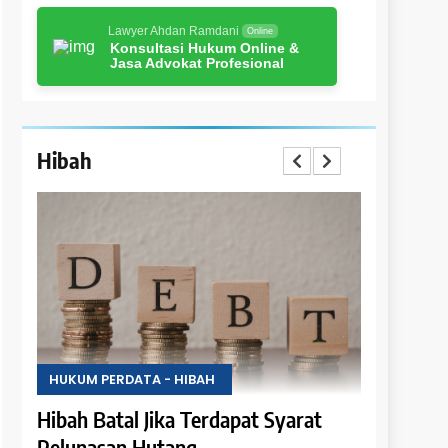
Lawyer Ahdan Ramdani
Online
Konsultasi Hukum Online &
Jasa Advokat Profesional
Hibah
HUKUM PERDATA - HIBAH
HUKUM PER
i
Hibah Batal Jika Terdapat Syarat
Hak Peng
Pelunasan Hutang
Hasil Obj