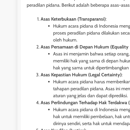
peradilan pidana. Berikut adalah beberapa asas-asas
Asas Keterbukaan (Transparansi)
:
Hukum acara pidana di Indonesia men
proses peradilan pidana dilakukan seca
oleh hukum.
Asas Persamaan di Depan Hukum (Equality 
Asas ini menjamin bahwa setiap orang,
memiliki hak yang sama di depan huku
hak yang sama untuk dipertimbangkan d
Asas Kepastian Hukum (Legal Certainty)
:
Hukum acara pidana harus memberikan 
tahapan peradilan pidana. Asas ini me
aturan yang jelas dan dapat diprediksi.
Asas Perlindungan Terhadap Hak Terdakwa (P
Hukum acara pidana di Indonesia meng
HUKUM PERDATA - HIB
hak untuk memiliki pembelaan, hak un
Pengembalian Obj
dirinya sendiri, serta hak untuk mendap
Penghibah