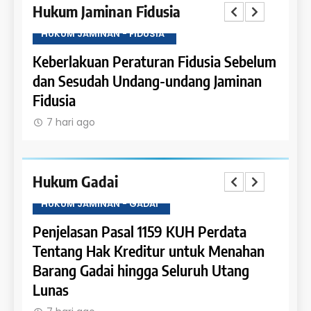
Hukum Jaminan Fidusia
HUKUM JAMINAN - FIDUSIA
HUKU
belum
Ketentuan Peralihan dalam Jaminan
Sanks
nan
Fidusia
Jamin
7 hari ago
7 h
Hukum Gadai
HUKUM JAMINAN - GADAI
HUKU
a
Penjelasan Pasal 1158 KUH Perdata
Penj
han
Tentang Pengaturan Gadai atas Piutang
Tent
g
dan Pemanfaatan Bunganya
Kewa
Gada
7 hari ago