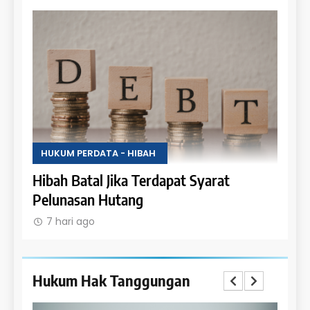
HUKUM PERDATA - HIBAH
HUKU
Hak Penghibah untuk Menikmati Hasil
Lara
Objek Hibah
Obje
7 hari ago
7 h
Hukum Hak Tanggungan