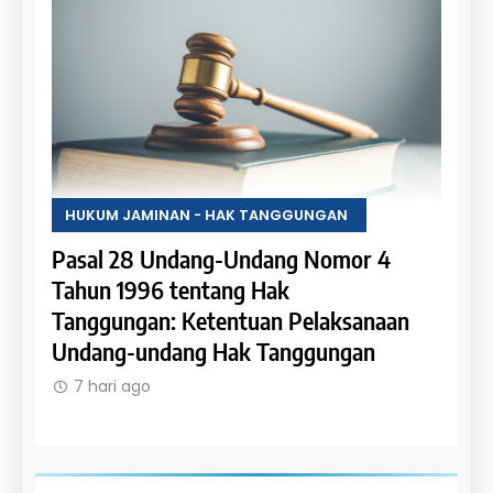
HUKUM JAMINAN - HAK TANGGUNGAN
HUKU
4
Pasal 27 Undang-Undang Nomor 4
Pasa
Tahun 1996 tentang Hak Tanggungan:
Tahu
an
Penerapan Hak Tanggungan pada
Tang
Rumah Susun dan Satuan Rumah Susun
Hypo
dala
7 hari ago
7 h