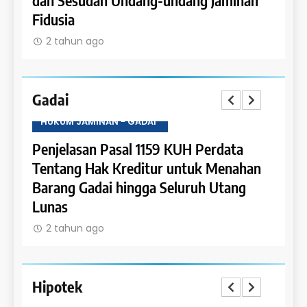
Fidusia
2 t
2 tahun ago
Gadai
HUKUM JAMINAN - GADAI
HUKU
a
Penjelasan Pasal 1159 KUH Perdata
Penje
Dapat
Tentang Hak Kreditur untuk Menahan
Tent
Barang Gadai hingga Seluruh Utang
dan 
Lunas
2 t
2 tahun ago
Hipotek