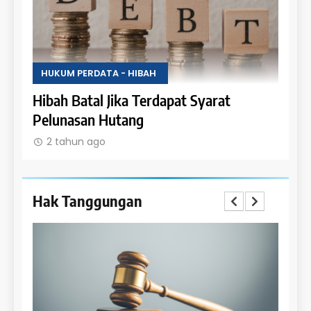
HUKUM PERDATA - HIBAH
HUKU
Uang
Hibah Batal Jika Terdapat Syarat
Hak 
Pelunasan Hutang
Obje
2 tahun ago
2 t
Hak Tanggungan