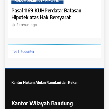
HUKUM JAMINAN - HIPOTEK
HUKU
tas
Pasal 1169 KUHPerdata: Batasan
Pasa
Hipotek atas Hak Bersyarat
dala
2 tahun ago
2 t
free HitCounter
Kantor Hukum
Ahdan Ramdani dan Rekan
Kantor Wilayah Bandung