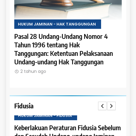
HUKUM JAMINAN - HAK TANGGUNGAN
HUKU
Pasal 28 Undang-Undang Nomor 4
Pasa
an:
Tahun 1996 tentang Hak
Tahu
 dan
Tanggungan: Ketentuan Pelaksanaan
Pene
Undang-undang Hak Tanggungan
Ruma
2 tahun ago
2 t
Fidusia
HUKUM JAMINAN - FIDUSIA
HUKU
Keberlakuan Peraturan Fidusia Sebelum
Kete
dan Sesudah Undang-undang Jaminan
Fidus