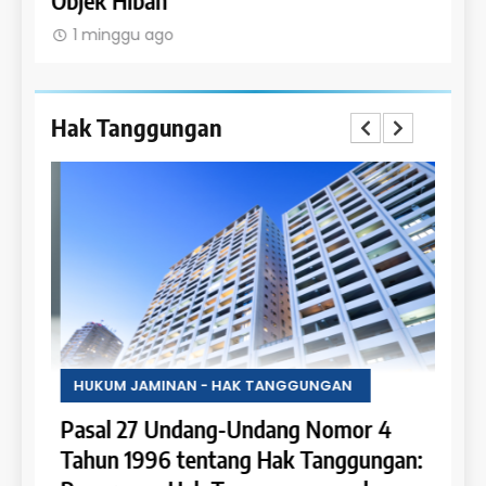
Objek Hibah
Obje
1 minggu ago
1 m
Hak Tanggungan
HUKUM JAMINAN - HAK TANGGUNGAN
HUKU
4
Pasal 27 Undang-Undang Nomor 4
Pasa
Tahun 1996 tentang Hak Tanggungan:
Tahu