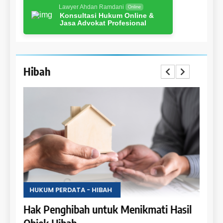
Lawyer Ahdan Ramdani
Online
Konsultasi Hukum Online &
Jasa Advokat Profesional
Hibah
HUKUM PERDATA - HIBAH
HUKU
Hak Penghibah untuk Menikmati Hasil
Lara