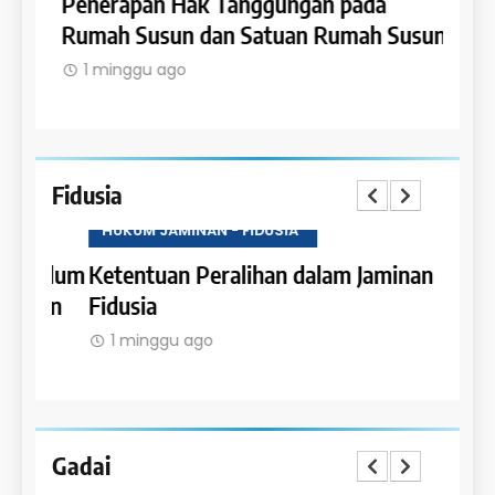
an
Penerapan Hak Tanggungan pada
Tang
Rumah Susun dan Satuan Rumah Susun
Hypo
dala
1 minggu ago
1 m
Fidusia
HUKUM JAMINAN - FIDUSIA
HUKU
belum
Ketentuan Peralihan dalam Jaminan
Sanks
nan
Fidusia
Jamin
1 minggu ago
1 m
Gadai