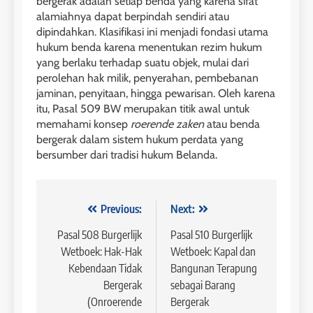
bergerak adalah setiap benda yang karena sifat
alamiahnya dapat berpindah sendiri atau
dipindahkan. Klasifikasi ini menjadi fondasi utama
hukum benda karena menentukan rezim hukum
yang berlaku terhadap suatu objek, mulai dari
perolehan hak milik, penyerahan, pembebanan
jaminan, penyitaan, hingga pewarisan. Oleh karena
itu, Pasal 509 BW merupakan titik awal untuk
memahami konsep
roerende zaken
atau benda
bergerak dalam sistem hukum perdata yang
bersumber dari tradisi hukum Belanda.
Navigasi
Previous:
Next:
pos
Pasal 508 Burgerlijk
Pasal 510 Burgerlijk
Wetboek: Hak-Hak
Wetboek: Kapal dan
Kebendaan Tidak
Bangunan Terapung
Bergerak
sebagai Barang
(Onroerende
Bergerak