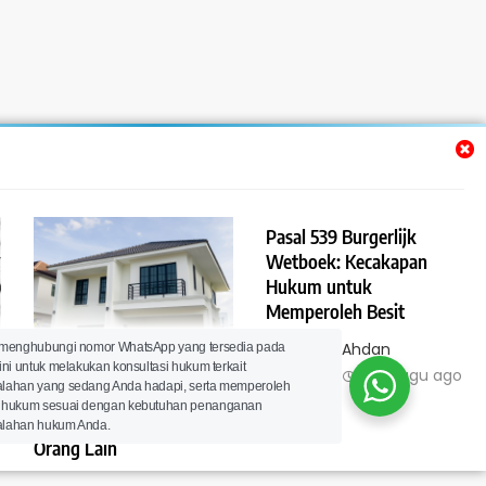
Pasal 539 Burgerlijk
Wetboek: Kecakapan
Hukum untuk
Memperoleh Besit
Pasal 540 Burgerlijk
Lawyer Ahdan
 menghubungi nomor WhatsApp yang tersedia pada
ini untuk melakukan konsultasi hukum terkait
Wetboek: Perolehan Besit
Ramdani
1 minggu ago
lahan yang sedang Anda hadapi, serta memperoleh
Secara Langsung dan
0
 hukum sesuai dengan kebutuhan penanganan
Melalui Perantaraan
lahan hukum Anda.
Orang Lain