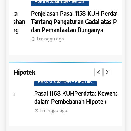
HUKUM JAMINAN - GADAI
HUKU
a
Penjelasan Pasal 1158 KUH Perdata
Penje
han
Tentang Pengaturan Gadai atas Piutang
Tent
g
dan Pemanfaatan Bunganya
Kewaj
Gada
1 minggu ago
1 m
Hipotek
HUKUM JAMINAN - HIPOTEK
HUKU
Pasal 1168 KUHPerdata: Kewenangan
Pasa
dalam Pembebanan Hipotek
Bata
1 minggu ago
1 m