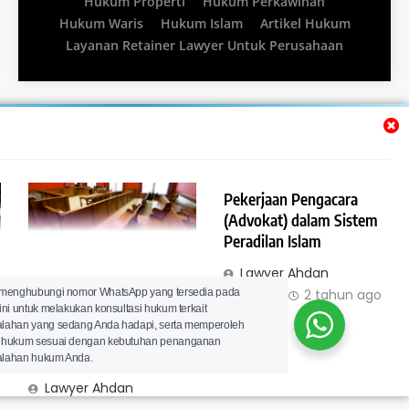
Hukum Properti
Hukum Perkawinan
Hukum Waris
Hukum Islam
Artikel Hukum
Layanan Retainer Lawyer Untuk Perusahaan
Pekerjaan Pengacara
(Advokat) dalam Sistem
Peradilan Islam
Lawyer Ahdan
Peradilan Islam (Al
 menghubungi nomor WhatsApp yang tersedia pada
Ramdani
2 tahun ago
ini untuk melakukan konsultasi hukum terkait
Qadha’) Berdasarkan
0
lahan yang sedang Anda hadapi, serta memperoleh
Kitab Taisirul ‘Allam
 hukum sesuai dengan kebutuhan penanganan
Syarh ‘Umdatul Ahkam
lahan hukum Anda.
Lawyer Ahdan