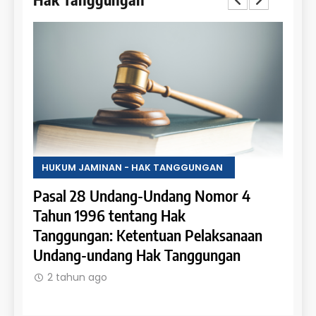
HUKUM JAMINAN - HAK TANGGUNGAN
HUKU
Pasal 28 Undang-Undang Nomor 4
Pasa
an:
Tahun 1996 tentang Hak
Tahu
 dan
Tanggungan: Ketentuan Pelaksanaan
Pene
Undang-undang Hak Tanggungan
Ruma
2 tahun ago
2 t