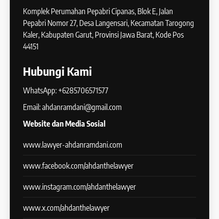
Komplek Perumahan Pepabri Cipanas, Blok E, Jalan
Pepabri Nomor 27, Desa Langensari, Kecamatan Tarogong
Kaler, Kabupaten Garut, Provinsi Jawa Barat, Kode Pos
44151
Hubungi Kami
WhatsApp: +6285706571577
Email: ahdanramdani@gmail.com
Website dan Media Sosial
www.lawyer-ahdanramdani.com
www.facebook.com/ahdanthelawyer
www.instagram.com/ahdanthelawyer
www.x.com/ahdanthelawyer