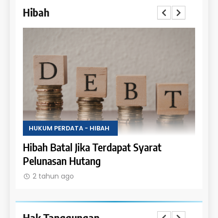
Hibah
HUKUM PERDATA - HIBAH
HUKU
Uang
Hibah Batal Jika Terdapat Syarat
Hak 
Pelunasan Hutang
Obje
2 tahun ago
2 t
Hak Tanggungan