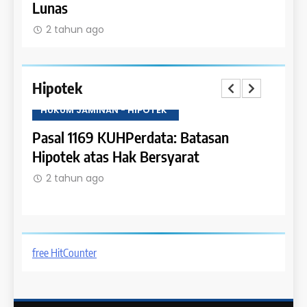
Lunas
2 t
2 tahun ago
Hipotek
HUKUM JAMINAN - HIPOTEK
HUKU
tas
Pasal 1169 KUHPerdata: Batasan
Pasa
Hipotek atas Hak Bersyarat
dala
2 tahun ago
2 t
free HitCounter