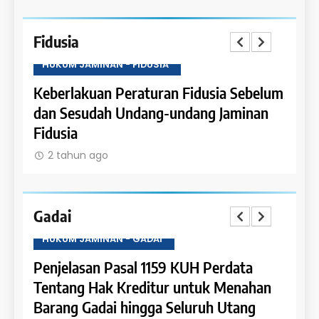
Fidusia
HUKUM JAMINAN - FIDUSIA
HUKU
Keberlakuan Peraturan Fidusia Sebelum
Kete
dan Sesudah Undang-undang Jaminan
Fidus
Fidusia
2 t
2 tahun ago
Gadai
HUKUM JAMINAN - GADAI
HUKU
a
Penjelasan Pasal 1159 KUH Perdata
Penje
Dapat
Tentang Hak Kreditur untuk Menahan
Tent
Barang Gadai hingga Seluruh Utang
dan 