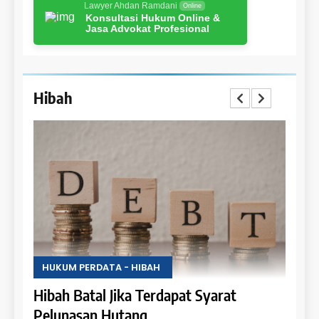
Lawyer Ahdan Ramdani
Online
Konsultasi Hukum Online &
Jasa Advokat Profesional
Hibah
HUKUM PERDATA - HIBAH
HUKU
Uang
Hibah Batal Jika Terdapat Syarat
Hak 
Pelunasan Hutang
Obje