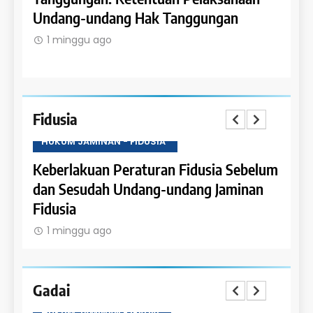
Undang-undang Hak Tanggungan
Ruma
1 minggu ago
1 m
Fidusia
HUKUM JAMINAN - FIDUSIA
HUKU
Keberlakuan Peraturan Fidusia Sebelum
Kete
dan Sesudah Undang-undang Jaminan
Fidus
Fidusia
1 m
1 minggu ago
Gadai
HUKUM JAMINAN - GADAI
HUKU