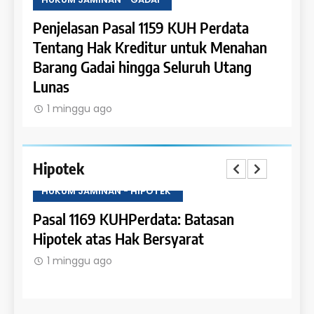
a
Penjelasan Pasal 1159 KUH Perdata
Penje
Dapat
Tentang Hak Kreditur untuk Menahan
Tent
Barang Gadai hingga Seluruh Utang
dan 
Lunas
1 m
1 minggu ago
Hipotek
HUKUM JAMINAN - HIPOTEK
HUKU
tas
Pasal 1169 KUHPerdata: Batasan
Pasa
Hipotek atas Hak Bersyarat
dala
1 minggu ago
1 m