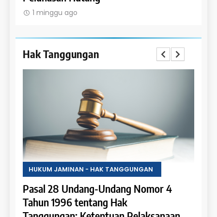
1 minggu ago
1 m
Hak Tanggungan
HUKUM JAMINAN - HAK TANGGUNGAN
HUKU
Pasal 28 Undang-Undang Nomor 4
Pasa
an:
Tahun 1996 tentang Hak
Tahu
 dan
Tanggungan: Ketentuan Pelaksanaan
Pene