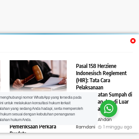
Pasal 158 Herziene
Indonesisch Reglement
(HIR): Tata Cara
Pelaksanaan
Pengangkatan Sumpah di
Pasal 159 Herziene
 menghubungi nomor WhatsApp yang tersedia pada
Persidangan dan di Luar
ini untuk melakukan konsultasi hukum terkait
Indonesisch Reglement
Persidangan
lahan yang sedang Anda hadapi, serta memperoleh
(HIR): Penundaan
 hukum sesuai dengan kebutuhan penanganan
Persidangan dalam
Lawyer Ahdan
lahan hukum Anda.
Pemeriksaan Perkara
Ramdani
1 minggu ago
Perdata
0