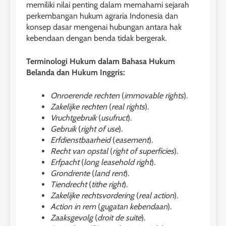
memiliki nilai penting dalam memahami sejarah
perkembangan hukum agraria Indonesia dan
konsep dasar mengenai hubungan antara hak
kebendaan dengan benda tidak bergerak.
Terminologi Hukum dalam Bahasa Hukum
Belanda dan Hukum Inggris:
Onroerende rechten
(
immovable rights
).
Zakelijke rechten
(
real rights
).
Vruchtgebruik
(
usufruct
).
Gebruik
(
right of use
).
Erfdienstbaarheid
(
easement
).
Recht van opstal
(
right of superficies
).
Erfpacht
(
long leasehold right
).
Grondrente
(
land rent
).
Tiendrecht
(
tithe right
).
Zakelijke rechtsvordering
(
real action
).
Action in rem
(
gugatan kebendaan
).
Zaaksgevolg
(
droit de suite
).