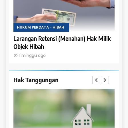
HUKUM PERDATA - HIBAH
HUKU
asil
Larangan Retensi (Menahan) Hak Milik
Syar
Objek Hibah
1 m
1 minggu ago
Hak Tanggungan