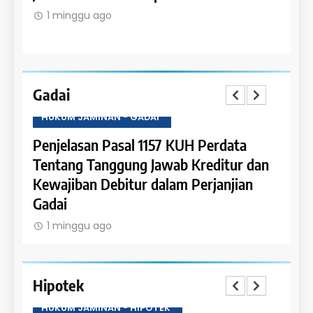
Jamin
1 minggu ago
1 m
Gadai
HUKUM JAMINAN - GADAI
HUKU
a
Penjelasan Pasal 1157 KUH Perdata
Penje
utang
Tentang Tanggung Jawab Kreditur dan
Tent
Kewajiban Debitur dalam Perjanjian
Obje
Gadai
1 m
1 minggu ago
Hipotek
HUKUM JAMINAN - HIPOTEK
HUKU