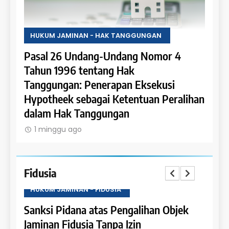
HUKUM JAMINAN - HAK TANGGUNGAN
HUKU
Pasal 26 Undang-Undang Nomor 4
Pasa
an:
Tahun 1996 tentang Hak
Tahu
Tanggungan: Penerapan Eksekusi
Tang
Susun
Hypotheek sebagai Ketentuan Peralihan
Sebe
dalam Hak Tanggungan
Pela
1 minggu ago
1 m
Fidusia
HUKUM JAMINAN - FIDUSIA
HUKU
n
Sanksi Pidana atas Pengalihan Objek
Sank
Jaminan Fidusia Tanpa Izin
Kete