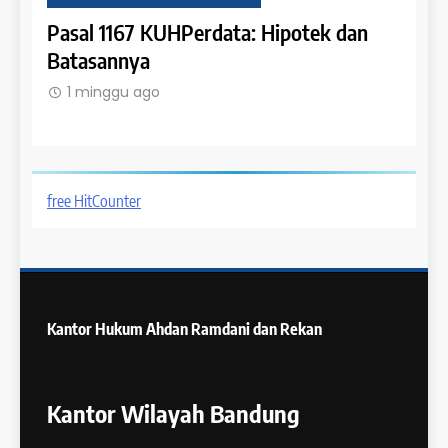
gan
Pasal 1167 KUHPerdata: Hipotek dan
Pasal
Batasannya
Bend
1 minggu ago
1 m
free HitCounter
Kantor Hukum
Ahdan Ramdani dan Rekan
Kantor Wilayah Bandung