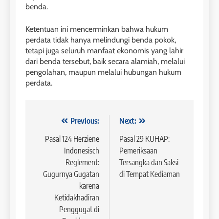
benda.
Ketentuan ini mencerminkan bahwa hukum
perdata tidak hanya melindungi benda pokok,
tetapi juga seluruh manfaat ekonomis yang lahir
dari benda tersebut, baik secara alamiah, melalui
pengolahan, maupun melalui hubungan hukum
perdata.
Navigasi
Previous:
Next:
pos
Pasal 124 Herziene
Pasal 29 KUHAP:
Indonesisch
Pemeriksaan
Reglement:
Tersangka dan Saksi
Gugurnya Gugatan
di Tempat Kediaman
karena
Ketidakhadiran
Penggugat di