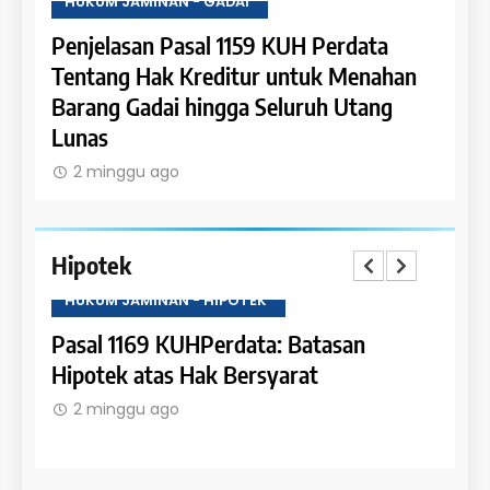
HUKUM JAMINAN - GADAI
HUKU
a
Penjelasan Pasal 1158 KUH Perdata
Penje
han
Tentang Pengaturan Gadai atas Piutang
Tent
g
dan Pemanfaatan Bunganya
Kewaj
Gada
2 minggu ago
2 m
Hipotek
HUKUM JAMINAN - HIPOTEK
HUKU
Pasal 1168 KUHPerdata: Kewenangan
Pasa
dalam Pembebanan Hipotek
Bata
2 minggu ago
2 m