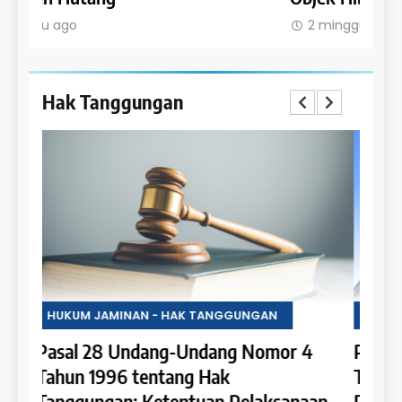
2 minggu ago
2 m
Hak Tanggungan
HUKUM JAMINAN - HAK TANGGUNGAN
HUKU
4
Pasal 27 Undang-Undang Nomor 4
Pasa
Tahun 1996 tentang Hak Tanggungan:
Tahu
an
Penerapan Hak Tanggungan pada
Tang