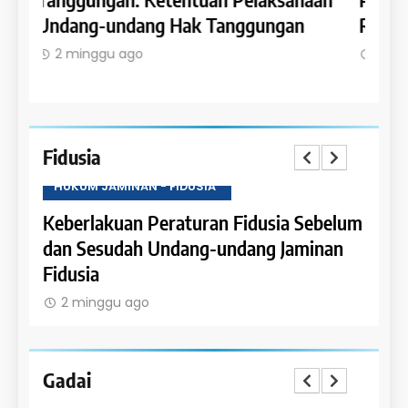
Rumah Susun dan Satuan Rumah Susun
Hypo
dala
2 minggu ago
2 m
Fidusia
HUKUM JAMINAN - FIDUSIA
HUKU
belum
Ketentuan Peralihan dalam Jaminan
Sanks
nan
Fidusia
Jamin
2 minggu ago
2 m
Gadai