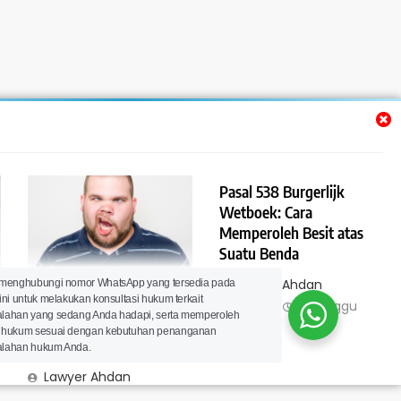
Pasal 538 Burgerlijk
Wetboek: Cara
Memperoleh Besit atas
Suatu Benda
Pasal 539 Burgerlijk
Lawyer Ahdan
 menghubungi nomor WhatsApp yang tersedia pada
ini untuk melakukan konsultasi hukum terkait
t
Wetboek: Kecakapan
Ramdani
2 minggu
lahan yang sedang Anda hadapi, serta memperoleh
Hukum untuk
ago
0
 hukum sesuai dengan kebutuhan penanganan
Memperoleh Besit
lahan hukum Anda.
Lawyer Ahdan
Ramdani
7 hari ago