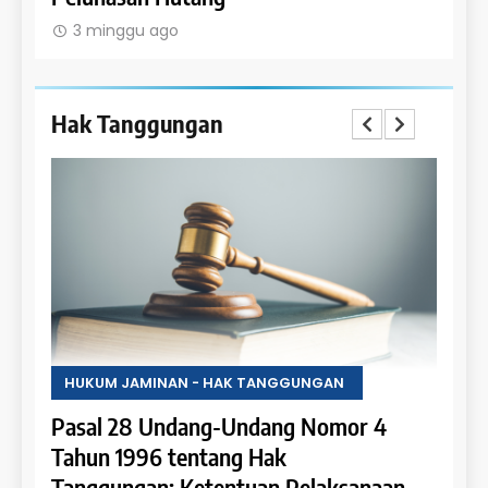
3 minggu ago
3 m
Hak Tanggungan
HUKUM JAMINAN - HAK TANGGUNGAN
HUKU
Pasal 28 Undang-Undang Nomor 4
Pasa
an:
Tahun 1996 tentang Hak
Tahu
 dan
Tanggungan: Ketentuan Pelaksanaan
Pene