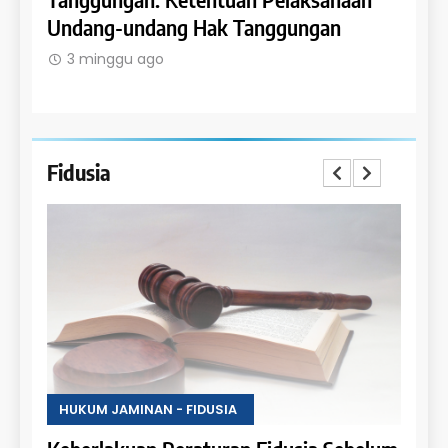
Undang-undang Hak Tanggungan
Ruma
3 minggu ago
3 m
Fidusia
HUKU
Kete
Fidus
3 m
HUKUM JAMINAN - FIDUSIA