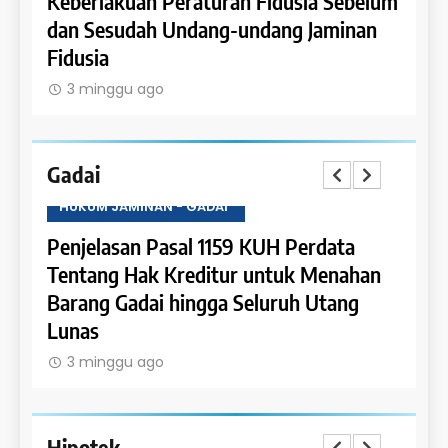
Keberlakuan Peraturan Fidusia Sebelum
dan Sesudah Undang-undang Jaminan
Fidusia
3 minggu ago
Gadai
HUKUM JAMINAN - GADAI
HUKU
a
Penjelasan Pasal 1159 KUH Perdata
Penje
Dapat
Tentang Hak Kreditur untuk Menahan
Tent
Barang Gadai hingga Seluruh Utang
dan 
Lunas
3 m
3 minggu ago
Hipotek