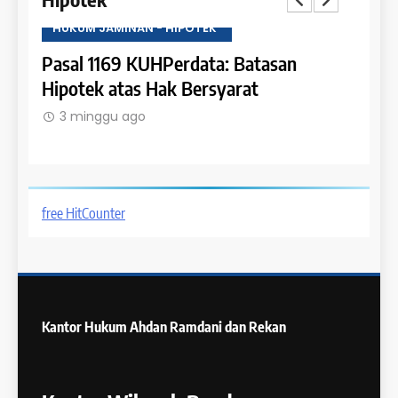
HUKUM JAMINAN - HIPOTEK
HUKU
tas
Pasal 1169 KUHPerdata: Batasan
Pasa
Hipotek atas Hak Bersyarat
dala
3 minggu ago
3 m
free HitCounter
Kantor Hukum
Ahdan Ramdani dan Rekan