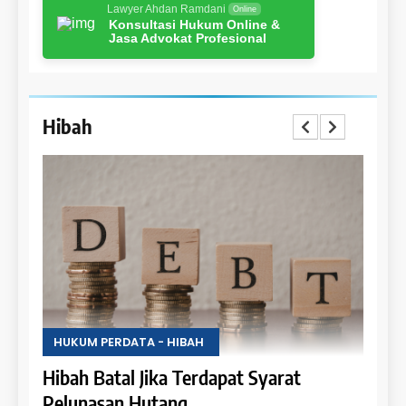
Lawyer Ahdan Ramdani
Online
Konsultasi Hukum Online &
Jasa Advokat Profesional
Hibah
HUKUM PERDATA - HIBAH
HUKU
Uang
Hibah Batal Jika Terdapat Syarat
Hak 
Pelunasan Hutang
Obje