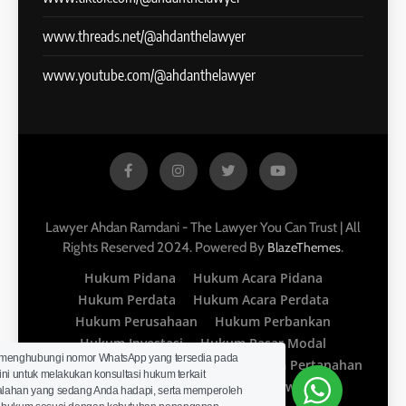
www.threads.net/@ahdanthelawyer
www.youtube.com/@ahdanthelawyer
Lawyer Ahdan Ramdani - The Lawyer You Can Trust | All
Rights Reserved 2024. Powered By
.
BlazeThemes
Hukum Pidana
Hukum Acara Pidana
Hukum Perdata
Hukum Acara Perdata
Hukum Perusahaan
Hukum Perbankan
Hukum Investasi
Hukum Pasar Modal
 menghubungi nomor WhatsApp yang tersedia pada
Hukum Kekayaan Intelektual
Hukum Pertanahan
ini untuk melakukan konsultasi hukum terkait
Hukum Properti
Hukum Perkawinan
lahan yang sedang Anda hadapi, serta memperoleh