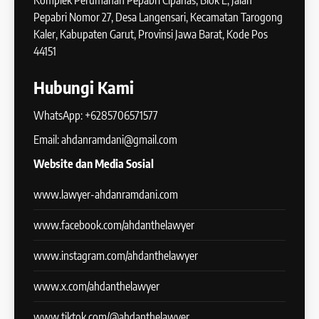
Komplek Perumahan Pepabri Cipanas, Blok E, Jalan
Pepabri Nomor 27, Desa Langensari, Kecamatan Tarogong
Kaler, Kabupaten Garut, Provinsi Jawa Barat, Kode Pos
44151
Hubungi Kami
WhatsApp: +6285706571577
Email: ahdanramdani@gmail.com
Website dan Media Sosial
www.lawyer-ahdanramdani.com
www.facebook.com/ahdanthelawyer
www.instagram.com/ahdanthelawyer
www.x.com/ahdanthelawyer
www.tiktok.com/@ahdanthelawyer