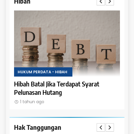
Hibah
HUKUM PERDATA - HIBAH
HUKU
Uang
Hibah Batal Jika Terdapat Syarat
Hak 
Pelunasan Hutang
Obje
1 tahun ago
1 t
Hak Tanggungan