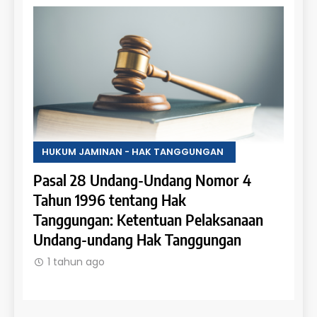
HUKUM JAMINAN - HAK TANGGUNGAN
HUKU
Pasal 28 Undang-Undang Nomor 4
Pasa
an:
Tahun 1996 tentang Hak
Tahu
 dan
Tanggungan: Ketentuan Pelaksanaan
Pene
Undang-undang Hak Tanggungan
Ruma
1 tahun ago
1 t