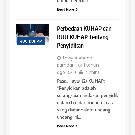
untuk memberi…
Read More
Perbedaan KUHAP dan
RUU KUHAP Tentang
RUU KUHAP
Penyidikan
Lawyer Ahdan
Ramdani
1 tahun
ago
0
4 mins
Pasal 1 ayat (2) KUHAP:
“Penyidikan adalah
serangkaian tindakan penyidik
dalam hal dan menurut cara
yang diatur dalam undang-
undang ini…
Read More