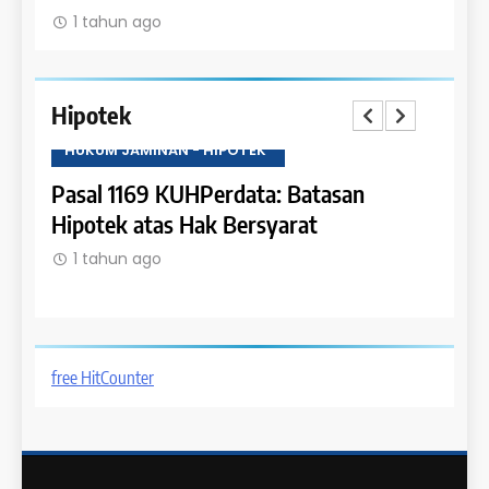
1 tahun ago
Hipotek
HUKUM JAMINAN - HIPOTEK
HUKU
tas
Pasal 1169 KUHPerdata: Batasan
Pasa
Hipotek atas Hak Bersyarat
dala
1 tahun ago
1 t
free HitCounter