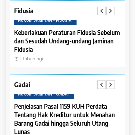
Fidusia
HUKUM JAMINAN - FIDUSIA
HUKU
Keberlakuan Peraturan Fidusia Sebelum
Kete
dan Sesudah Undang-undang Jaminan
Fidus
Fidusia
1 t
1 tahun ago
Gadai
HUKUM JAMINAN - GADAI
HUKU
a
Penjelasan Pasal 1159 KUH Perdata
Penje
Dapat
Tentang Hak Kreditur untuk Menahan
Tent
Barang Gadai hingga Seluruh Utang
dan 
Lunas
1 t