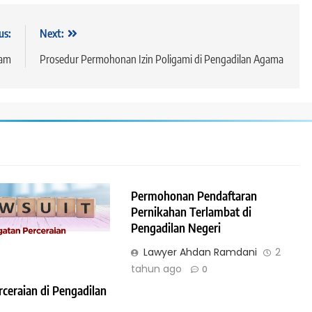
2 tahun ago
us:
Next:
lam
Prosedur Permohonan Izin Poligami di Pengadilan Agama
DAI
HUKUM JAMINAN - GADAI
tuan Pasal 1161
Penjelasan Pasal 1160 KUH Perd
Tentang Prinsip Gadai yang Tida
Dapat Dibagi-Bagi
Permohonan Pendaftaran
2 tahun ago
Pernikahan Terlambat di
Pengadilan Negeri
Lawyer Ahdan Ramdani
2
tahun ago
0
ceraian di Pengadilan
POTEK
HUKUM JAMINAN - HIPOTEK