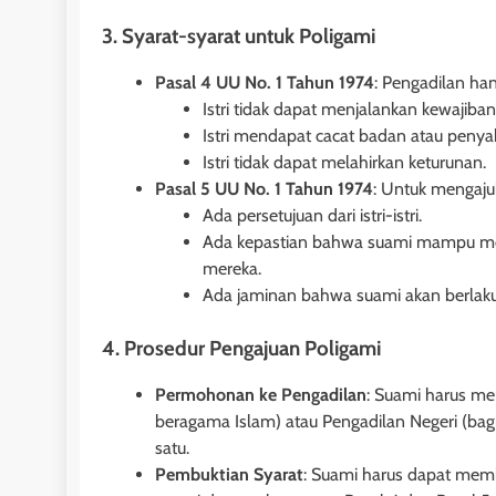
2 tahun ago
3. Syarat-syarat untuk Poligami
Pasal 4 UU No. 1 Tahun 1974
: Pengadilan han
Istri tidak dapat menjalankan kewajibann
Istri mendapat cacat badan atau penya
Istri tidak dapat melahirkan keturunan.
Pasal 5 UU No. 1 Tahun 1974
: Untuk mengajuk
Ada persetujuan dari istri-istri.
Ada kepastian bahwa suami mampu menj
mereka.
Ada jaminan bahwa suami akan berlaku a
4. Prosedur Pengajuan Poligami
HUKUM JAMINAN - HAK T
Permohonan ke Pengadilan
: Suami harus m
Pasal 30 dan 31 Und
beragama Islam) atau Pengadilan Negeri (bagi
Nomor 4 Tahun 1996 
satu.
Tanggungan: Ketentu
Pembuktian Syarat
: Suami harus dapat memb