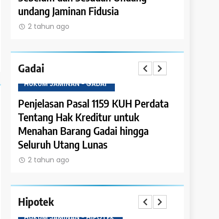
undang Jaminan Fidusia
2 tahun 
2 tahun ago
Gadai
HUKUM JAMINAN - GADAI
HUKUM JAM
ata
Penjelasan Pasal 1159 KUH Perdata
Penjelasa
k
Tentang Hak Kreditur untuk
Tentang P
Menahan Barang Gadai hingga
Piutang 
Seluruh Utang Lunas
2 tahun 
2 tahun ago
Hipotek
HUKUM JAMINAN - HIPOTEK
HUKUM JAM