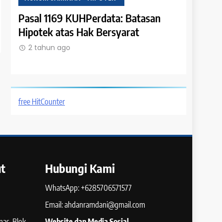
Pasal 1169 KUHPerdata: Batasan
Pasal 116
Hipotek atas Hak Bersyarat
Kewenang
atas
Hipotek
2 tahun ago
2 tahun 
free HitCounter
t
Hubungi Kami
WhatsApp: +6285706571577
Email: ahdanramdani@gmail.com
as, Blok
Website dan Media Sosial