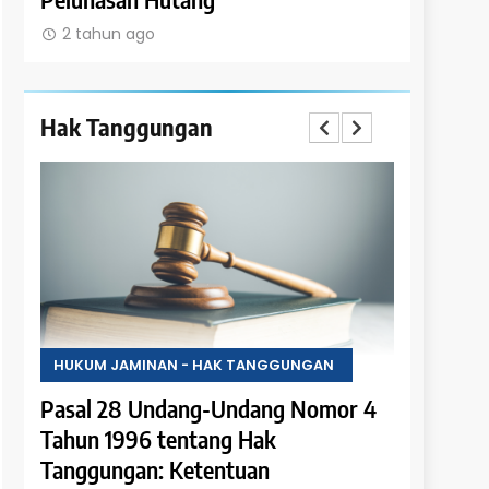
2 tahun ago
Hak Tanggungan
HUKUM JAMINAN - HAK TANGGUNGAN
HUKUM JAMINA
Pasal 28 Undang-Undang Nomor 4
Pasal 27 Un
Tahun 1996 tentang Hak
Tahun 1996 
n
Tanggungan: Ketentuan
Tanggungan: