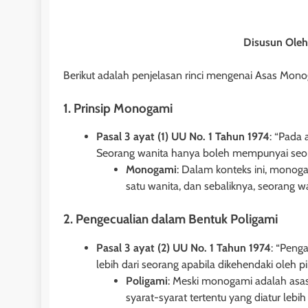
Disusun Ole
Berikut adalah penjelasan rinci mengenai Asas Mono
1. Prinsip Monogami
Pasal 3 ayat (1) UU No. 1 Tahun 1974
: “Pada 
Seorang wanita hanya boleh mempunyai seor
Monogami
: Dalam konteks ini, monog
satu wanita, dan sebaliknya, seorang 
2. Pengecualian dalam Bentuk Poligami
Pasal 3 ayat (2) UU No. 1 Tahun 1974
: “Peng
HUKUM PERDATA - HIBAH
lebih dari seorang apabila dikehendaki oleh p
Poligami
: Meski monogami adalah asas
Pengembalian Objek Hibah Kepada
syarat-syarat tertentu yang diatur leb
Penghibah