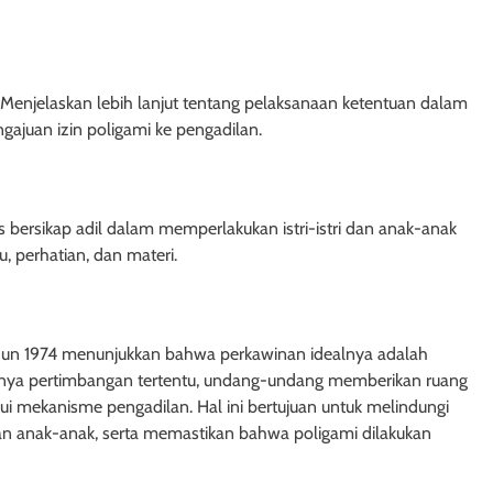
a Undang-
Hypotheek dan Credietverband
gan
2 tahun ago
 Menjelaskan lebih lanjut tentang pelaksanaan ketentuan dalam
ajuan izin poligami ke pengadilan.
s bersikap adil dalam memperlakukan istri-istri dan anak-anak
 perhatian, dan materi.
n 1974 menunjukkan bahwa perkawinan idealnya adalah
danya pertimbangan tertentu, undang-undang memberikan ruang
ui mekanisme pengadilan. Hal ini bertujuan untuk melindungi
USIA
HUKUM JAMINAN - FIDUSIA
 dan anak-anak, serta memastikan bahwa poligami dilakukan
ndang-Undang
Pembentukan Kantor Pendaftar
Fidusia