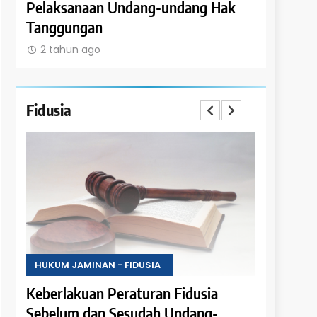
Pelaksanaan Undang-undang Hak
Tanggungan 
Tanggungan
Satuan Ruma
2 tahun ago
2 tahun ago
Fidusia
HUKUM JAMINAN - FIDUSIA
HUKUM JAM
an
Keberlakuan Peraturan Fidusia
Ketentuan
Sebelum dan Sesudah Undang-
Fidusia