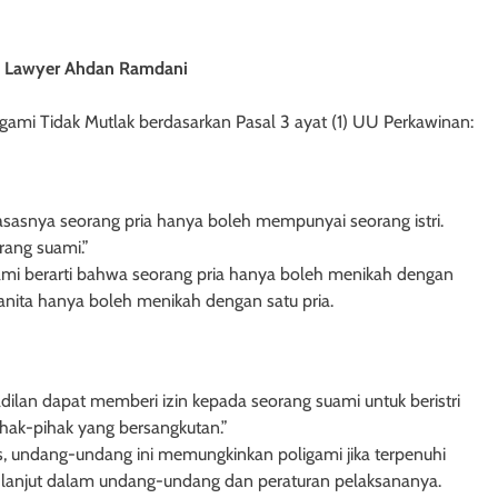
h Lawyer Ahdan Ramdani
gami Tidak Mutlak berdasarkan Pasal 3 ayat (1) UU Perkawinan:
asasnya seorang pria hanya boleh mempunyai seorang istri.
ang suami.”
ami berarti bahwa seorang pria hanya boleh menikah dengan
wanita hanya boleh menikah dengan satu pria.
adilan dapat memberi izin kepada seorang suami untuk beristri
HUKUM PERDATA - HIBAH
HUKUM PERDAT
ihak-pihak yang bersangkutan.”
, undang-undang ini memungkinkan poligami jika terpenuhi
Hak Penghibah untuk Menguasai
Hibah Batal 
ih lanjut dalam undang-undang dan peraturan pelaksananya.
Uang dalam Objek Hibah
Pelunasan 