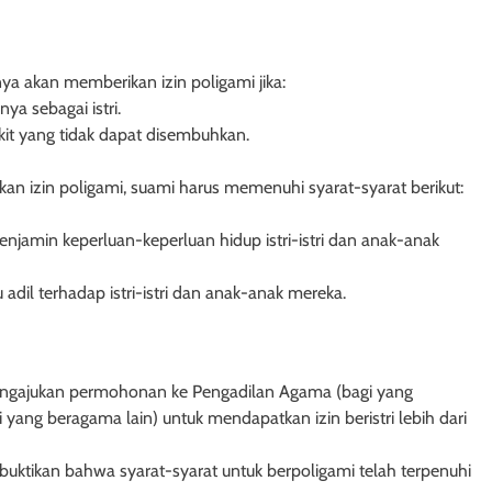
2 tahun ago
2 tahun ago
ya akan memberikan izin poligami jika:
ya sebagai istri.
kit yang tidak dapat disembuhkan.
an izin poligami, suami harus memenuhi syarat-syarat berikut:
amin keperluan-keperluan hidup istri-istri dan anak-anak
dil terhadap istri-istri dan anak-anak mereka.
ANGGUNGAN
HUKUM JAMINAN - HAK TANGGUNGAN
engajukan permohonan ke Pengadilan Agama (bagi yang
ang-Undang
Pasal 29 Undang-Undang Nomor 4
 yang beragama lain) untuk mendapatkan izin beristri lebih dari
tentang Hak
Tahun 1996 tentang Hak
an Penutup
Tanggungan: Pencabutan Ketentua
uktikan bahwa syarat-syarat untuk berpoligami telah terpenuhi