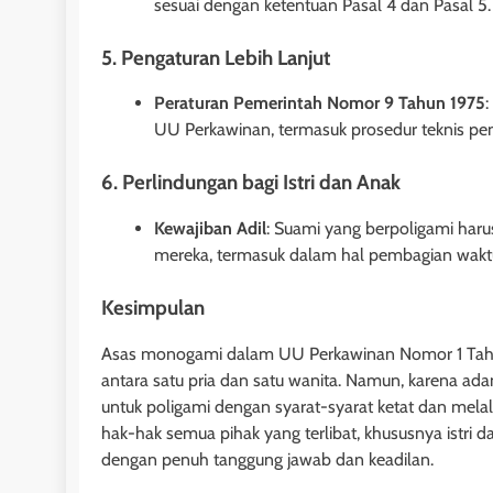
sesuai dengan ketentuan Pasal 4 dan Pasal 5.
dan Mulai Berlakuny
Undang Hak Tanggun
5. Pengaturan Lebih Lanjut
2 tahun ago
Peraturan Pemerintah Nomor 9 Tahun 1975
:
UU Perkawinan, termasuk prosedur teknis peng
6. Perlindungan bagi Istri dan Anak
Kewajiban Adil
: Suami yang berpoligami haru
mereka, termasuk dalam hal pembagian waktu,
Kesimpulan
Asas monogami dalam UU Perkawinan Nomor 1 Tahu
antara satu pria dan satu wanita. Namun, karena a
untuk poligami dengan syarat-syarat ketat dan melal
HUKUM JAMINAN - FID
hak-hak semua pihak yang terlibat, khususnya istri
Penutup dalam U
dengan penuh tanggung jawab dan keadilan.
Jaminan Fidusia