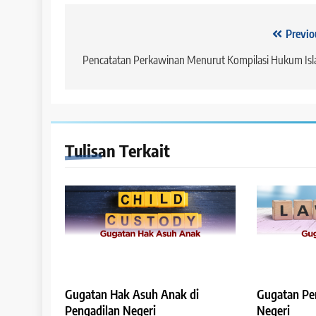
2 tahun ago
Navigasi
Previo
pos
Pencatatan Perkawinan Menurut Kompilasi Hukum Is
HUKUM JAMINAN - GA
Penghapusan Keten
Tulisan Terkait
KUH Perdata
2 tahun ago
Gugatan Hak Asuh Anak di
Gugatan Per
Pengadilan Negeri
Negeri
HUKUM JAMINAN - HI