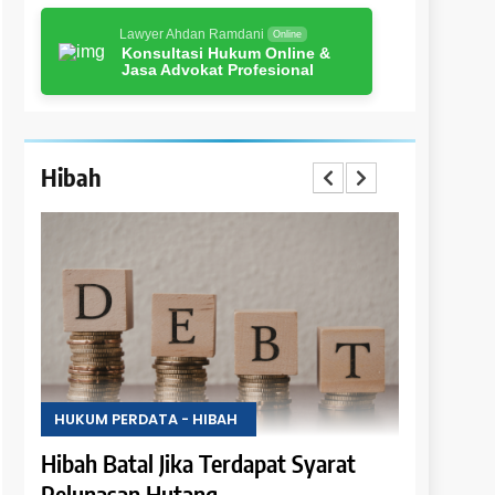
Lawyer Ahdan Ramdani
Online
Konsultasi Hukum Online &
Jasa Advokat Profesional
Hibah
A - HIBAH
HUKUM PERDATA - HIBAH
Jika Terdapat Syarat
Hak Penghibah untuk Men
Hutang
Hasil Objek Hibah