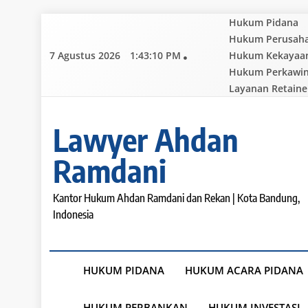
Skip
Hukum Pidana
to
Hukum Perusah
content
7 Agustus 2026
1:43:11 PM
Hukum Kekayaan 
Hukum Perkawi
Layanan Retaine
Lawyer Ahdan
Ramdani
Kantor Hukum Ahdan Ramdani dan Rekan | Kota Bandung,
Indonesia
HUKUM PIDANA
HUKUM ACARA PIDANA
HUKUM PERBANKAN
HUKUM INVESTASI