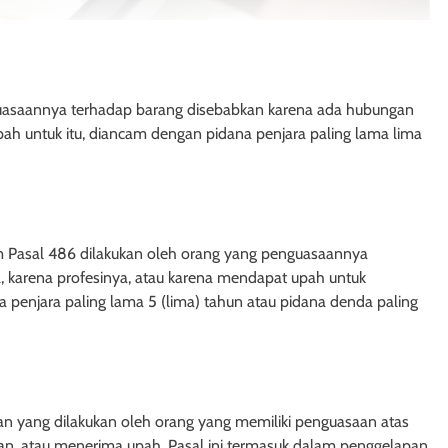
uasaannya terhadap barang disebabkan karena ada hubungan
pah untuk itu, diancam dengan pidana penjara paling lama lima
 Pasal 486 dilakukan oleh orang yang penguasaannya
, karena profesinya, atau karena mendapat upah untuk
 penjara paling lama 5 (lima) tahun atau pidana denda paling
AH
HUKUM PERDATA - HIBAH
ek Hibah Kepada
Hak Penghibah untuk Menguasa
 yang dilakukan oleh orang yang memiliki penguasaan atas
Uang dalam Objek Hibah
ian, atau menerima upah. Pasal ini termasuk dalam penggelapan