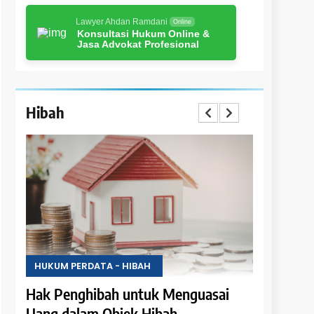
Lawyer Ahdan Ramdani
Online
Konsultasi Hukum Online &
Jasa Advokat Profesional
Hibah
HUKUM PERDATA - HIBAH
HUKUM PER
i
Hibah Batal Jika Terdapat Syarat
Hak Peng
Pelunasan Hutang
Hasil Obj