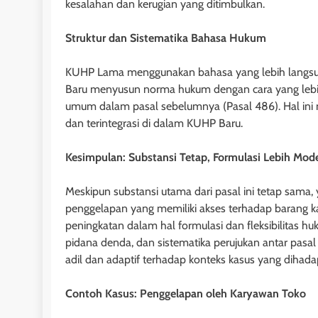
kesalahan dan kerugian yang ditimbulkan.
dan Mulai Berlak
Undang Hak Tang
Struktur dan Sistematika Bahasa Hukum
1 tahun ago
KUHP Lama menggunakan bahasa yang lebih langsun
Baru menyusun norma hukum dengan cara yang lebih t
umum dalam pasal sebelumnya (Pasal 486). Hal ini
dan terintegrasi di dalam KUHP Baru.
HUKUM JAMINAN - FID
Kesimpulan: Substansi Tetap, Formulasi Lebih Mod
Penutup dalam U
Jaminan Fidusia
Meskipun substansi utama dari pasal ini tetap sama
1 tahun ago
penggelapan yang memiliki akses terhadap barang k
peningkatan dalam hal formulasi dan fleksibilitas huk
pidana denda, dan sistematika perujukan antar pas
adil dan adaptif terhadap konteks kasus yang dihadap
Contoh Kasus: Penggelapan oleh Karyawan Toko
HUKUM JAMINAN - GA