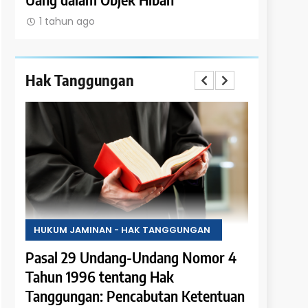
1 tahun ago
1 tahun a
Hak Tanggungan
HUKUM JAMINAN - HAK TANGGUNGAN
HUKUM JA
 4
Pasal 28 Undang-Undang Nomor 4
Pasal 27
Tahun 1996 tentang Hak
Tahun 19
tuan
Tanggungan: Ketentuan
Tanggung