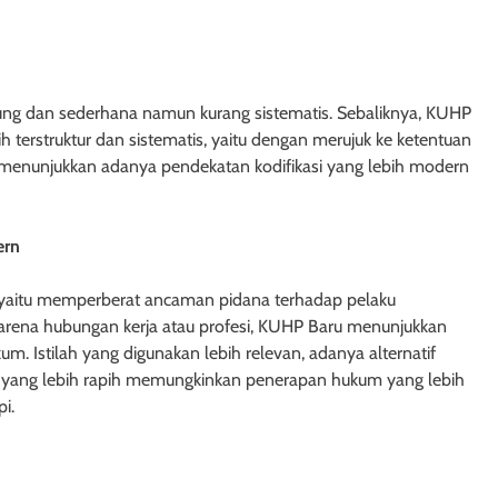
unya Undang-
Hypotheek dan Credietverband
gungan
1 tahun ago
g dan sederhana namun kurang sistematis. Sebaliknya, KUHP
erstruktur dan sistematis, yaitu dengan merujuk ke ketentuan
 menunjukkan adanya pendekatan kodifikasi yang lebih modern
USIA
HUKUM JAMINAN - FIDUSIA
ern
ndang-Undang
Pembentukan Kantor Pendaftar
Fidusia
, yaitu memperberat ancaman pidana terhadap pelaku
1 tahun ago
arena hubungan kerja atau profesi, KUHP Baru menunjukkan
um. Istilah yang digunakan lebih relevan, adanya alternatif
al yang lebih rapih memungkinkan penerapan hukum yang lebih
i.
DAI
HUKUM JAMINAN - GADAI