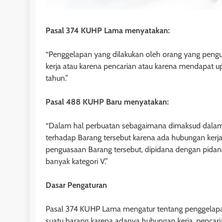
Pasal 374 KUHP Lama menyatakan:
“Penggelapan yang dilakukan oleh orang yang peng
kerja atau karena pencarian atau karena mendapat u
tahun.”
Pasal 488 KUHP Baru menyatakan:
“Dalam hal perbuatan sebagaimana dimaksud dalam
terhadap Barang tersebut karena ada hubungan kerja
penguasaan Barang tersebut, dipidana dengan pidana
banyak kategori V.”
Dasar Pengaturan
HUKUM PERDATA - HIB
Pengembalian Obj
Pasal 374 KUHP Lama mengatur tentang penggelapan
Penghibah
suatu barang karena adanya hubungan kerja, pencar