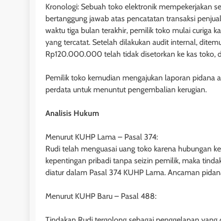
Kronologi: Sebuah toko elektronik mempekerjakan seo
Penghapusan Keten
bertanggung jawab atas pencatatan transaksi penjua
KUH Perdata
waktu tiga bulan terakhir, pemilik toko mulai curiga 
1 tahun ago
yang tercatat. Setelah dilakukan audit internal, dit
Rp120.000.000 telah tidak disetorkan ke kas toko, d
Pemilik toko kemudian mengajukan laporan pidana 
perdata untuk menuntut pengembalian kerugian.
Analisis Hukum
HUKUM JAMINAN - HI
Menurut KUHP Lama – Pasal 374:
Pasal 1171 KUHPerd
Rudi telah menguasai uang toko karena hubungan ker
Mekanisme Paksa,
kepentingan pribadi tanpa seizin pemilik, maka ti
Hukum dalam Pem
diatur dalam Pasal 374 KUHP Lama. Ancaman pidana
1 tahun ago
Menurut KUHP Baru – Pasal 488:
Tindakan Rudi tergolong sebagai penggelapan yang 