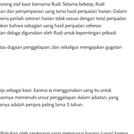
rang staf kasir bernama Rudi. Selama bekerja, Rudi
tuan Pasal 1161
Penjelasan Pasal 1160 KUH Perd
lan dan penyimpanan uang tunai hasil penjualan harian. Dalam
Tentang Prinsip Gadai yang Tida
karena jumlah setoran harian tidak sesuai dengan total penjualan
Dapat Dibagi-Bagi
emukan bahwa sebagian uang hasil penjualan sebesar
an diduga digunakan oleh Rudi untuk kepentingan pribadi.
1 tahun ago
atas dugaan penggelapan, dan sekaligus mengajukan gugatan
POTEK
HUKUM JAMINAN - HIPOTEK
ata: Formalitas,
Pasal 1170 KUHPerdata: Hipotek
ja sebagai kasir. Karena ia menggunakan uang itu untuk
 dan Perlindungan
atas Harta Milik Pihak yang
ndakannya memenuhi unsur penggelapan dalam jabatan, yang
berian Hipotek
Memiliki Kapasitas Hukum Terb
nya adalah penjara paling lama 5 tahun.
1 tahun ago
dilakukan oleh seseorang yang menguasai barang (uang) karena