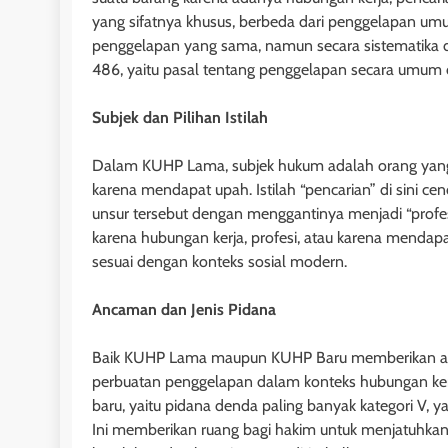
yang sifatnya khusus, berbeda dari penggelapan um
1 tahun ago
penggelapan yang sama, namun secara sistematika 
486, yaitu pasal tentang penggelapan secara umum
Subjek dan Pilihan Istilah
Dalam KUHP Lama, subjek hukum adalah orang yang 
karena mendapat upah. Istilah “pencarian” di sini ce
unsur tersebut dengan menggantinya menjadi “profes
karena hubungan kerja, profesi, atau karena mendapa
sesuai dengan konteks sosial modern.
Ancaman dan Jenis Pidana
HUKUM JAMINAN - H
Baik KUHP Lama maupun KUHP Baru memberikan anc
Pasal 30 dan 31 
perbuatan penggelapan dalam konteks hubungan ke
Nomor 4 Tahun 19
baru, yaitu pidana denda paling banyak kategori V
Tanggungan: Kete
Ini memberikan ruang bagi hakim untuk menjatuhkan