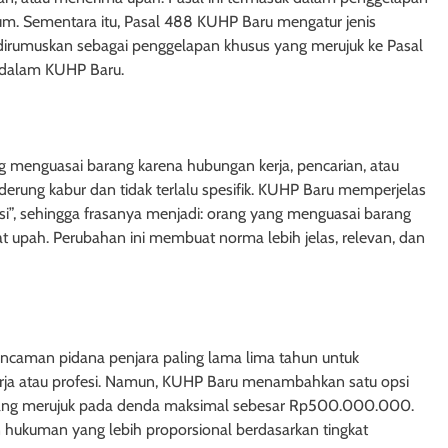
um. Sementara itu, Pasal 488 KUHP Baru mengatur jenis
1 tahun ago
dirumuskan sebagai penggelapan khusus yang merujuk ke Pasal
 dalam KUHP Baru.
menguasai barang karena hubungan kerja, pencarian, atau
nderung kabur dan tidak terlalu spesifik. KUHP Baru memperjelas
i”, sehingga frasanya menjadi: orang yang menguasai barang
t upah. Perubahan ini membuat norma lebih jelas, relevan, dan
AK TANGGUNGAN
HUKUM JAMINAN - HAK TANGGUNGAN
aman pidana penjara paling lama lima tahun untuk
Undang-Undang
Pasal 29 Undang-Undang Nomor
rja atau profesi. Namun, KUHP Baru menambahkan satu opsi
96 tentang Hak
Tahun 1996 tentang Hak
, yang merujuk pada denda maksimal sebesar Rp500.000.000.
ntuan Penutup
Tanggungan: Pencabutan Keten
 hukuman yang lebih proporsional berdasarkan tingkat