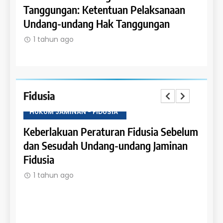
 dan
Tanggungan: Ketentuan Pelaksanaan
Pene
Undang-undang Hak Tanggungan
Ruma
1 tahun ago
1 t
Fidusia
HUKUM JAMINAN - FIDUSIA
HUKU
Keberlakuan Peraturan Fidusia Sebelum
Kete
dan Sesudah Undang-undang Jaminan
Fidus
Fidusia
1 t
1 tahun ago