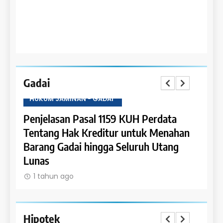
Gadai
HUKUM JAMINAN - GADAI
HUKU
a
Penjelasan Pasal 1159 KUH Perdata
Penje
Dapat
Tentang Hak Kreditur untuk Menahan
Tent
Barang Gadai hingga Seluruh Utang
dan 
Lunas
1 t
1 tahun ago
Hipotek