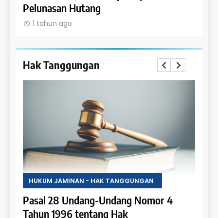
Pelunasan Hutang
Obje
1 tahun ago
1 t
Hak Tanggungan
HUKUM JAMINAN - HAK TANGGUNGAN
HUKU
Pasal 28 Undang-Undang Nomor 4
Pasa
an:
Tahun 1996 tentang Hak
Tahu