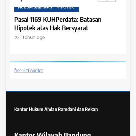
HUKUM JAMINAN - HIPOTEK
HUKU
tas
Pasal 1169 KUHPerdata: Batasan
Pasa
Hipotek atas Hak Bersyarat
dala
1 tahun ago
1 t
free HitCounter
Kantor Hukum
Ahdan Ramdani dan Rekan
Kantor Wilayah Bandung