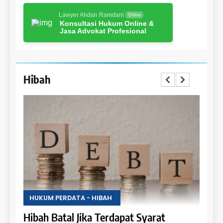
Lawyer Ahdan Ramdani
Online
Konsultasi Hukum Online &
Jasa Advokat Profesional
Hibah
HUKUM PERDATA - HIBAH
HUKU
Uang
Hibah Batal Jika Terdapat Syarat
Hak 