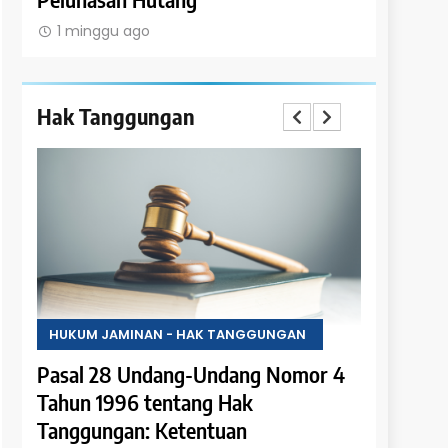
1 minggu ago
1 minggu
Hak Tanggungan
HUKUM JAMINAN - HAK TANGGUNGAN
HUKUM JA
 4
Pasal 28 Undang-Undang Nomor 4
Pasal 27
Tahun 1996 tentang Hak
Tahun 19
tuan
Tanggungan: Ketentuan
Tanggung