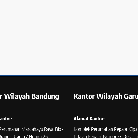
ata: Formalitas,
Pasal 1170 KUHPerdata: Hipotek
 dan Perlindungan
atas Harta Milik Pihak yang
berian Hipotek
Memiliki Kapasitas Hukum Terb
1 minggu ago
r Wilayah Bandung
Kantor Wilayah Garu
antor:
Alamat Kantor:
Perumahan Margahayu Raya, Blok
Komplek Perumahan Pepabri Cipan
 Uranus Utama 2 Nomor 26,
E, Jalan Pepabri Nomor 27, Desa La