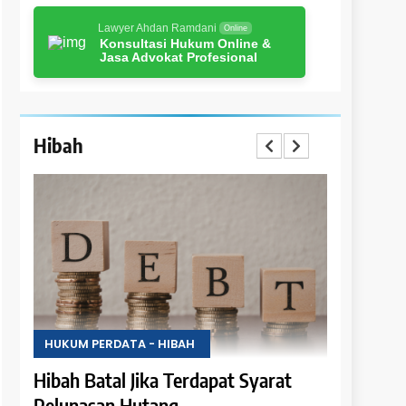
Lawyer Ahdan Ramdani
Online
Konsultasi Hukum Online &
Jasa Advokat Profesional
Hibah
HUKUM PERDATA - HIBAH
HUKUM PER
i
Hibah Batal Jika Terdapat Syarat
Hak Peng
Pelunasan Hutang
Hasil Obj