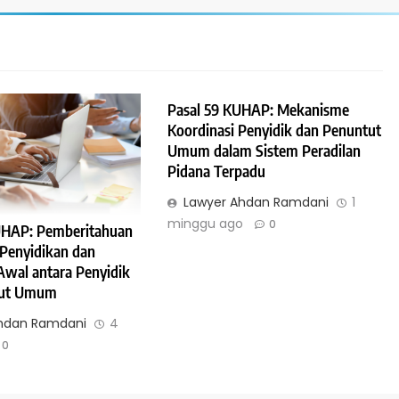
Pasal 59 KUHAP: Mekanisme
DAI
HUKUM JAMINAN - GADAI
Koordinasi Penyidik dan Penuntut
Umum dalam Sistem Peradilan
tuan Pasal 1161
Penjelasan Pasal 1160 KUH Perd
Pidana Terpadu
Tentang Prinsip Gadai yang Tida
Lawyer Ahdan Ramdani
1
Dapat Dibagi-Bagi
minggu ago
0
UHAP: Pemberitahuan
1 minggu ago
 Penyidikan dan
Awal antara Penyidik
tut Umum
hdan Ramdani
4
0
POTEK
HUKUM JAMINAN - HIPOTEK