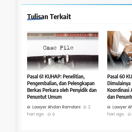
1 minggu ago
Tulisan Terkait
HUKUM JAMINAN - GA
Penghapusan Keten
KUH Perdata
1 minggu ago
Pasal 61 KUHAP: Penelitian,
Pasal 60 K
Pengembalian, dan Pelengkapan
Dimulainya
Berkas Perkara oleh Penyidik dan
Koordinasi 
Penuntut Umum
dan Penun
Lawyer Ahdan Ramdani
2
Lawyer A
hari ago
hari ago
0
HUKUM JAMINAN - HI