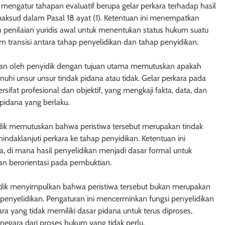
engatur tahapan evaluatif berupa gelar perkara terhadap hasil
1 minggu ago
aksud dalam Pasal 18 ayat (1). Ketentuan ini menempatkan
 penilaian yuridis awal untuk menentukan status hukum suatu
lam transisi antara tahap penyelidikan dan tahap penyidikan.
akan oleh penyidik dengan tujuan utama memutuskan apakah
hi unsur unsur tindak pidana atau tidak. Gelar perkara pada
sifat profesional dan objektif, yang mengkaji fakta, data, dan
idana yang berlaku.
dik memutuskan bahwa peristiwa tersebut merupakan tindak
ndaklanjuti perkara ke tahap penyidikan. Ketentuan ini
 di mana hasil penyelidikan menjadi dasar formal untuk
dan berorientasi pada pembuktian.
AK TANGGUNGAN
HUKUM JAMINAN - HAK TANGGUNGAN
Undang-Undang
Pasal 29 Undang-Undang Nomor
yidik menyimpulkan bahwa peristiwa tersebut bukan merupakan
 penyelidikan. Pengaturan ini mencerminkan fungsi penyelidikan
96 tentang Hak
Tahun 1996 tentang Hak
 yang tidak memiliki dasar pidana untuk terus diproses,
ntuan Penutup
Tanggungan: Pencabutan Keten
egara dari proses hukum yang tidak perlu.