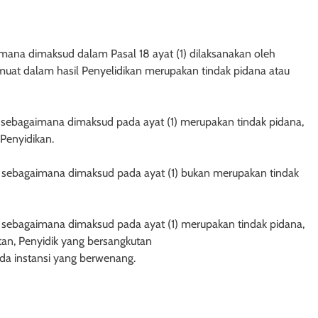
aimana dimaksud dalam Pasal 18 ayat (1) dilaksanakan oleh
muat dalam hasil Penyelidikan merupakan tindak pidana atau
a sebagaimana dimaksud pada ayat (1) merupakan tindak pidana,
 Penyidikan.
a sebagaimana dimaksud pada ayat (1) bukan merupakan tindak
a sebagaimana dimaksud pada ayat (1) merupakan tindak pidana,
n, Penyidik yang bersangkutan
da instansi yang berwenang.
AH
HUKUM PERDATA - HIBAH
ek Hibah Kepada
Hak Penghibah untuk Menguasa
Uang dalam Objek Hibah