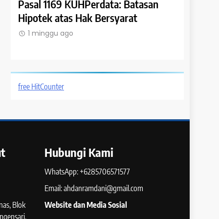
Pasal 1169 KUHPerdata: Batasan
Pasal 116
Hipotek atas Hak Bersyarat
Kewenang
atas
Hipotek
1 minggu ago
1 minggu
free HitCounter
t
Hubungi Kami
WhatsApp: +6285706571577
Email: ahdanramdani@gmail.com
as, Blok
Website dan Media Sosial
ngensari,