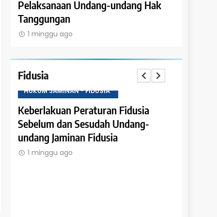
Pelaksanaan Undang-undang Hak
Tanggung
Tanggungan
Satuan R
1 minggu ago
1 minggu
Fidusia
HUKUM JAMINAN - FIDUSIA
HUKUM JAM
an
Keberlakuan Peraturan Fidusia
Ketentuan
Sebelum dan Sesudah Undang-
Fidusia
undang Jaminan Fidusia
1 minggu
1 minggu ago