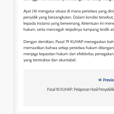
dan Mulai Berlak
Undang Hak Tang
Ayat (4) mengatur situasi di mana peristiwa yang di
penyidik yang bersangkutan. Dalam kondisi tersebut,
1 minggu ago
kepada instansi yang berwenang. Ketentuan ini men
hukum, serta mencegah terjadinya tumpang tindih 
Dengan demikian, Pasal 19 KUHAP menegaskan bahw
memastikan bahwa setiap peristiwa hukum ditangani 
menjaga kepastian hukum dan efektivitas penegaka
yang terstruktur dan akuntabel.
Navigasi
Previo
pos
Pasal 18 KUHAP: Pelaporan Hasil Penyelidi
HUKUM JAMINAN - FID
Penutup dalam U
Jaminan Fidusia