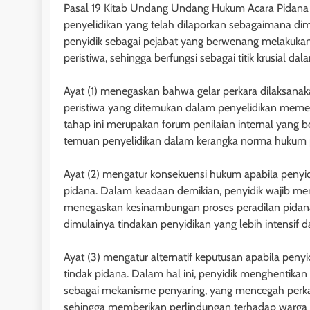
Pasal 19 Kitab Undang Undang Hukum Acara Pidana m
1 minggu ago
penyelidikan yang telah dilaporkan sebagaimana dim
penyidik sebagai pejabat yang berwenang melakukan
peristiwa, sehingga berfungsi sebagai titik krusial da
Ayat (1) menegaskan bahwa gelar perkara dilaksan
peristiwa yang ditemukan dalam penyelidikan memenu
tahap ini merupakan forum penilaian internal yang ber
temuan penyelidikan dalam kerangka norma hukum p
Ayat (2) mengatur konsekuensi hukum apabila penyi
pidana. Dalam keadaan demikian, penyidik wajib meni
menegaskan kesinambungan proses peradilan pidana,
dimulainya tindakan penyidikan yang lebih intensif 
HUKUM JAMINAN - H
Pasal 30 dan 31 
Ayat (3) mengatur alternatif keputusan apabila pen
tindak pidana. Dalam hal ini, penyidik menghentikan
Nomor 4 Tahun 19
sebagai mekanisme penyaring, yang mencegah perkara
Tanggungan: Kete
sehingga memberikan perlindungan terhadap warga n