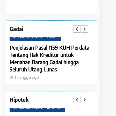
Gadai
HUKUM JAMINAN - GADAI
HUKUM JAM
ata
Penjelasan Pasal 1159 KUH Perdata
Penjelasa
k
Tentang Hak Kreditur untuk
Tentang P
Menahan Barang Gadai hingga
Piutang 
Seluruh Utang Lunas
1 minggu
1 minggu ago
Hipotek
HUKUM JAMINAN - HIPOTEK
HUKUM JAM