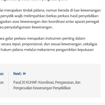
unya Undang-
Hypotheek dan Credietverband
gungan
1 minggu ago
nilai merupakan tindak pidana, namun berada di luar kewenangan
 penyidik wajib melimpahkan berkas perkara hasil penyelidikan
egaskan asas kewenangan dan koordinasi antar aparat penegak
atau penyalahgunaan kewenangan.
a gelar perkara merupakan instrumen penting dalam
secara tepat, proporsional, dan sesuai kewenangan, sekaligus
HUKUM JAMINAN - FIDUSIA
n hukum pidana melalui mekanisme pengambilan keputusan
Pembentukan Kantor Pendaftar
Fidusia
1 minggu ago
us:
Next:
kan
Pasal 20 KUHAP: Koordinasi, Pengawasan, dan
Pengecualian Kewenangan Penyelidikan
USIA
ndang-Undang