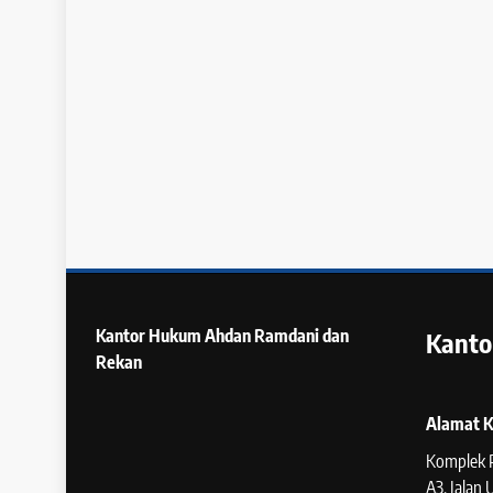
Pasal 1171 KUHPerd
Mekanisme Paksa,
Hukum dalam Pem
1 minggu ago
Kantor Hukum
Ahdan Ramdani dan
Kanto
Rekan
Alamat K
Komplek 
A3, Jalan