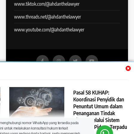
www.tiktok.com/@ahdanthelawyer
www.threads.net/@ahdanthelawyer
www.youtube.com/@ahdanthelawyer
Lawyer Ahdan Ramdani - The Lawyer You Can Trust | All
Rights Reserved 2024. Powered By
.
BlazeThemes
Pasal 58 KUHAP:
Hukum Pidana
Hukum Acara Pidana
Koordinasi Penyidik dan
Hukum Perdata
Hukum Acara Perdata
Penuntut Umum dalam
Hukum Perusahaan
Hukum Perbankan
Penanganan Tindak
Hukum Investasi
Hukum Pasar Modal
Pidana melalui Sistem
Pasal 59 KUHAP:
 menghubungi nomor WhatsApp yang tersedia pada
Hukum Kekayaan Intelektual
Hukum Pertanahan
Peradilan Pidana Terpadu
ini untuk melakukan konsultasi hukum terkait
Mekanisme Koordinasi
Hukum Properti
Hukum Perkawinan
lahan yang sedang Anda hadapi, serta memperoleh