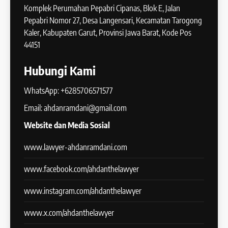
Komplek Perumahan Pepabri Cipanas, Blok E, Jalan
Pepabri Nomor 27, Desa Langensari, Kecamatan Tarogong
Kaler, Kabupaten Garut, Provinsi Jawa Barat, Kode Pos
44151
Hubungi Kami
WhatsApp: +6285706571577
Email: ahdanramdani@gmail.com
Website dan Media Sosial
www.lawyer-ahdanramdani.com
www.facebook.com/ahdanthelawyer
www.instagram.com/ahdanthelawyer
www.x.com/ahdanthelawyer