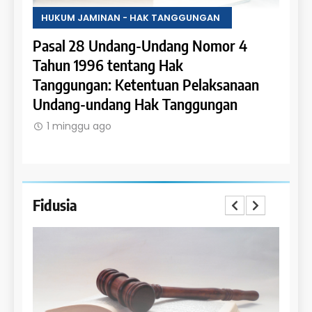
HUKUM JAMINAN - HAK TANGGUNGAN
HUKU
Pasal 28 Undang-Undang Nomor 4
Pasa
an:
Tahun 1996 tentang Hak
Tahu
 dan
Tanggungan: Ketentuan Pelaksanaan
Pene
Undang-undang Hak Tanggungan
Ruma
1 minggu ago
1 m
Fidusia