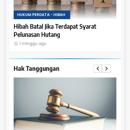
HUKUM PERDATA - HIBAH
HUKU
Uang
Hibah Batal Jika Terdapat Syarat
Hak 
Pelunasan Hutang
Obje
1 minggu ago
1 m
Hak Tanggungan