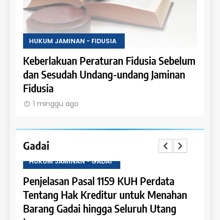
HUKUM JAMINAN - FIDUSIA
HUKU
Keberlakuan Peraturan Fidusia Sebelum
Kete
dan Sesudah Undang-undang Jaminan
Fidus
Fidusia
1 m
1 minggu ago
Gadai
HUKUM JAMINAN - GADAI
HUKU
a
Penjelasan Pasal 1159 KUH Perdata
Penje
Dapat
Tentang Hak Kreditur untuk Menahan
Tent
Barang Gadai hingga Seluruh Utang
dan 