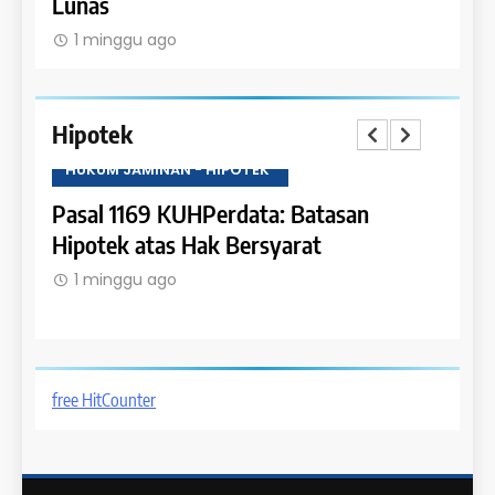
Lunas
1 m
1 minggu ago
Hipotek
HUKUM JAMINAN - HIPOTEK
HUKU
tas
Pasal 1169 KUHPerdata: Batasan
Pasa
Hipotek atas Hak Bersyarat
dala
1 minggu ago
1 m
free HitCounter