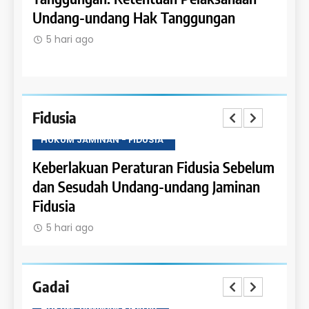
Rumah Susun dan Satuan Rumah Susun
Hypo
dal
5 hari ago
5 
Fidusia
HUKUM JAMINAN - FIDUSIA
a Sebelum
Ketentuan Peralihan dalam Jaminan
S
aminan
Fidusia
J
5 hari ago
Gadai
HUKUM JAMINAN - GADAI