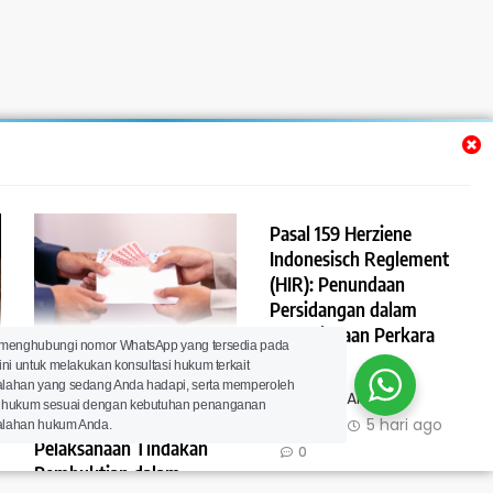
Pasal 159 Herziene
Indonesisch Reglement
(HIR): Penundaan
Persidangan dalam
Pemeriksaan Perkara
Pasal 160 Herziene
 menghubungi nomor WhatsApp yang tersedia pada
Perdata
ini untuk melakukan konsultasi hukum terkait
Indonesisch Reglement
lahan yang sedang Anda hadapi, serta memperoleh
(HIR): Pembayaran Biaya
Lawyer Ahdan
 hukum sesuai dengan kebutuhan penanganan
di Muka untuk
Ramdani
5 hari ago
lahan hukum Anda.
Pelaksanaan Tindakan
0
Pembuktian dalam