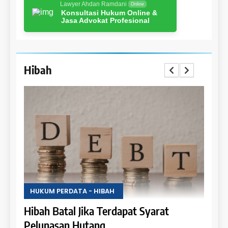
Lawyer Ahdan Ramdani
Online
Konsultasi Hukum Online &
Jasa Advokat Profesional
Hibah
HUKUM PERDATA - HIBAH
HUKU
Hak Penghibah untuk Menikmati Hasil
Lara
Objek Hibah
Obje