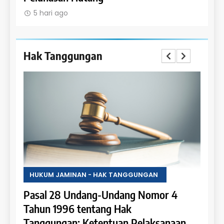
5 hari ago
5 h
Hak Tanggungan
HUKUM JAMINAN - HAK TANGGUNGAN
HUK
4
Pasal 27 Undang-Undang Nomor 4
Pas
Tahun 1996 tentang Hak Tanggungan:
Tah
aan
Penerapan Hak Tanggungan pada
Tan