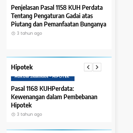
ata
Penjelasan Pasal 1158 KUH Perdata
Penjelasa
Tentang Pengaturan Gadai atas
Tentang 
Piutang dan Pemanfaatan Bunganya
dan Kewaj
Perjanjia
3 tahun ago
3 tahun 
Hipotek
HUKUM JAMINAN - HIPOTEK
HUKUM JAM
n
Pasal 1168 KUHPerdata:
Pasal 116
Kewenangan dalam Pembebanan
Batasann
Hipotek
3 tahun 
3 tahun ago