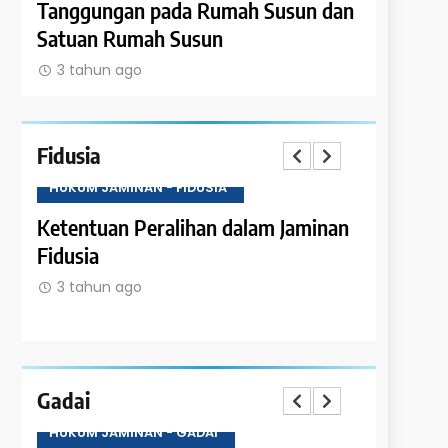
k
Tanggungan pada Rumah Susun dan
Hypothee
Satuan Rumah Susun
Peraliha
3 tahun ago
3 tahun 
Fidusia
HUKUM JAMINAN - FIDUSIA
HUKUM JAM
Ketentuan Peralihan dalam Jaminan
Sanksi Pi
Fidusia
Jaminan F
3 tahun ago
3 tahun 
Gadai
HUKUM JAMINAN - GADAI
HUKUM JAM