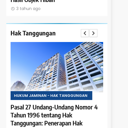
3 tahun ago
3 tahun 
Hak Tanggungan
HUKUM JAMINAN - HAK TANGGUNGAN
HUKUM JA
r 4
Pasal 27 Undang-Undang Nomor 4
Pasal 26
Tahun 1996 tentang Hak
Tahun 19
Tanggungan: Penerapan Hak
Tanggung