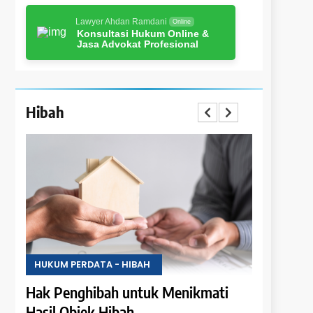
Lawyer Ahdan Ramdani
Online
Konsultasi Hukum Online &
Jasa Advokat Profesional
Hibah
HUKUM PERDATA - HIBAH
HUKUM PER
Hak Penghibah untuk Menikmati
Larangan
Hasil Objek Hibah
Milik Obj