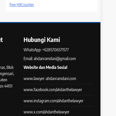
free HitCounter
t
Hubungi Kami
WhatsApp: +6285706571577
Email: ahdanramdani@gmail.com
as, Blok
Website dan Media Sosial
ngensari,
www.lawyer-ahdanramdani.com
paten
os 44151
www.facebook.com/ahdanthelawyer
www.instagram.com/ahdanthelawyer
www.x.com/ahdanthelawyer