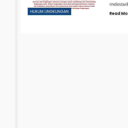
melestari
HUKUM LINGKUNGAN
Read Mo