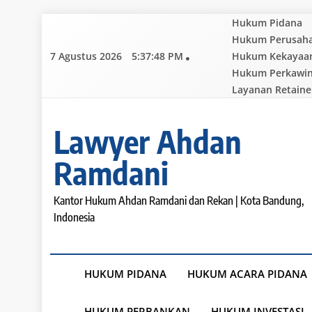
Skip
Hukum Pidana
to
Hukum Perusah
content
7 Agustus 2026
5:37:49 PM
Hukum Kekayaan 
Hukum Perkawi
Layanan Retaine
Lawyer Ahdan
Ramdani
Kantor Hukum Ahdan Ramdani dan Rekan | Kota Bandung,
Indonesia
HUKUM PIDANA
HUKUM ACARA PIDANA
HUKUM PERBANKAN
HUKUM INVESTASI