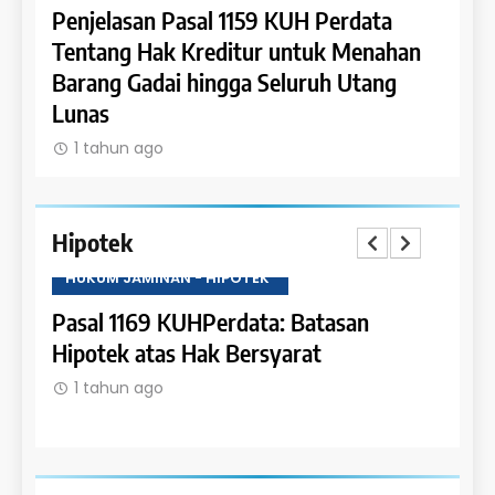
a
Penjelasan Pasal 1159 KUH Perdata
Penje
Dapat
Tentang Hak Kreditur untuk Menahan
Tent
Barang Gadai hingga Seluruh Utang
dan 
Lunas
1 t
1 tahun ago
Hipotek
HUKUM JAMINAN - HIPOTEK
HUKU
tas
Pasal 1169 KUHPerdata: Batasan
Pasa
Hipotek atas Hak Bersyarat
dala
1 tahun ago
1 t