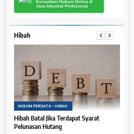
Konsultasi Hukum Online &
Jasa Advokat Profesional
Hibah
HUKUM PERDATA - HIBAH
HUKU
Uang
Hibah Batal Jika Terdapat Syarat
Hak 
Pelunasan Hutang
Obje