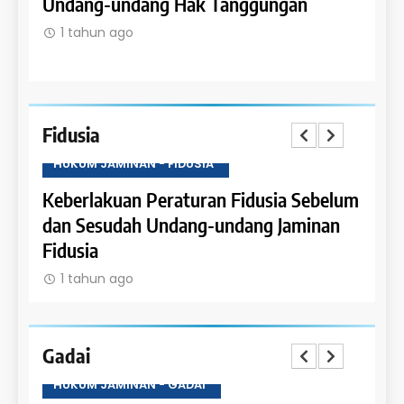
Undang-undang Hak Tanggungan
Ruma
1 tahun ago
1 t
Fidusia
HUKUM JAMINAN - FIDUSIA
HUKU
Keberlakuan Peraturan Fidusia Sebelum
Kete
dan Sesudah Undang-undang Jaminan
Fidus
Fidusia
1 t
1 tahun ago
Gadai
HUKUM JAMINAN - GADAI
HUKU