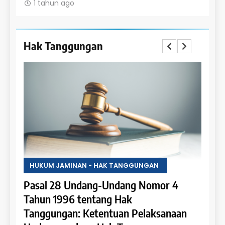
1 tahun ago
1 t
Hak Tanggungan
HUKUM JAMINAN - HAK TANGGUNGAN
HUKU
Pasal 28 Undang-Undang Nomor 4
Pasa
an:
Tahun 1996 tentang Hak
Tahu
 dan
Tanggungan: Ketentuan Pelaksanaan
Pene