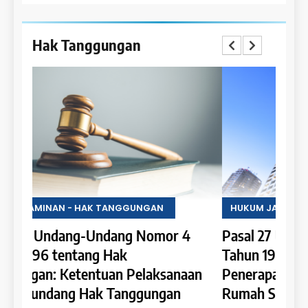
Hak Tanggungan
HUKUM JAMINAN - HAK TANGGUNGAN
HUKU
4
Pasal 27 Undang-Undang Nomor 4
Pasa
Tahun 1996 tentang Hak Tanggungan:
Tahu
an
Penerapan Hak Tanggungan pada
Tang
Rumah Susun dan Satuan Rumah Susun
Hypo