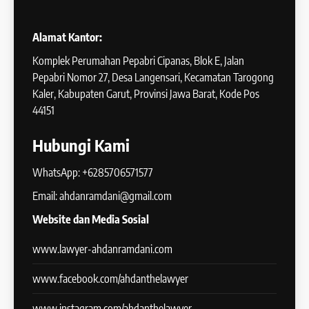
Alamat Kantor:
Komplek Perumahan Pepabri Cipanas, Blok E, Jalan
Pepabri Nomor 27, Desa Langensari, Kecamatan Tarogong
Kaler, Kabupaten Garut, Provinsi Jawa Barat, Kode Pos
44151
Hubungi Kami
WhatsApp: +6285706571577
Email: ahdanramdani@gmail.com
Website dan Media Sosial
www.lawyer-ahdanramdani.com
www.facebook.com/ahdanthelawyer
www.instagram.com/ahdanthelawyer