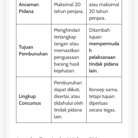
Ancaman
Maksimal 20
atau maksimal
Pidana
tahun penjara.
20 tahun
penjara.
Menghindari
Ditambah
tertangkap
tujuan
tangan atau
mempermuda
Tujuan
memastikan
h
Pembunuhan
penguasaan
pelaksanaan
barang hasil
tindak pidana
kejahatan.
lain
.
Pembunuhan
dapat diikuti,
Konsep sama,
Lingkup
disertai, atau
tetapi tujuan
Concursus
didahului oleh
diperluas
tindak pidana
secara tegas.
lain.