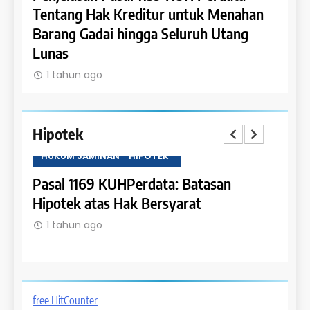
han
Tentang Pengaturan Gadai atas Piutang
Tent
g
dan Pemanfaatan Bunganya
Kewaj
Gada
1 tahun ago
1 t
Hipotek
HUKUM JAMINAN - HIPOTEK
HUKU
Pasal 1168 KUHPerdata: Kewenangan
Pasa
dalam Pembebanan Hipotek
Bata
1 tahun ago
1 t
free HitCounter