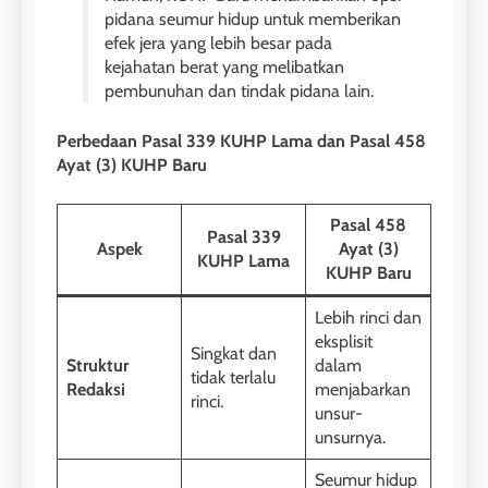
pidana seumur hidup untuk memberikan
efek jera yang lebih besar pada
kejahatan berat yang melibatkan
pembunuhan dan tindak pidana lain.
Perbedaan Pasal 339 KUHP Lama dan Pasal 458
Ayat (3) KUHP Baru
Pasal 458
Pasal 339
Aspek
Ayat (3)
KUHP Lama
KUHP Baru
Lebih rinci dan
eksplisit
Singkat dan
Struktur
dalam
tidak terlalu
Redaksi
menjabarkan
rinci.
unsur-
unsurnya.
Seumur hidup