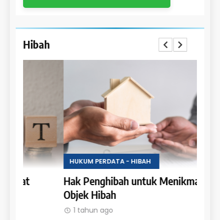
Hibah
HUKUM PERDATA - HIBAH
HUKU
Hak Penghibah untuk Menikmati Hasil
Lara
Objek Hibah
Obje
1 tahun ago
1 t