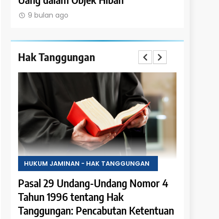
9 bulan ago
9 bulan 
Hak Tanggungan
HUKUM JAMINAN - HAK TANGGUNGAN
HUKUM J
or 4
Pasal 28 Undang-Undang Nomor 4
Pasal 2
Tahun 1996 tentang Hak
Tahun 1
ntuan
Tanggungan: Ketentuan
Tanggun