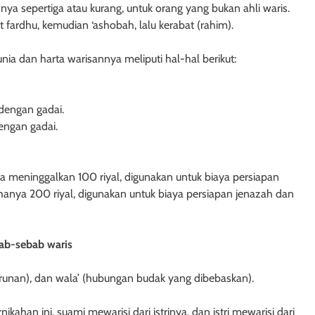
nya sepertiga atau kurang, untuk orang yang bukan ahli waris.
9 bulan ago
fardhu, kemudian ‘ashobah, lalu kerabat (rahim).
a dan harta warisannya meliputi hal-hal berikut:
dengan gadai.
engan gadai.
ia meninggalkan 100 riyal, digunakan untuk biaya persiapan
n hanya 200 riyal, digunakan untuk biaya persiapan jenazah dan
HAK TANGGUNGAN
HUKUM JAMINAN - HAK TANGGUNGAN
ab-sebab waris
 Undang-Undang
Pasal 29 Undang-Undang Nom
urunan), dan wala’ (hubungan budak yang dibebaskan).
996 tentang Hak
Tahun 1996 tentang Hak
entuan Penutup
Tanggungan: Pencabutan Kete
ahan ini, suami mewarisi dari istrinya, dan istri mewarisi dari