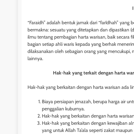
“Faraidh” adalah bentuk jamak dari “farīdhah” yang be
bermakna: sesuatu yang ditetapkan dan dipastikan (dit
ilmu tentang pembagian harta warisan, baik secara
bagian setiap ahli waris kepada yang berhak meneri
dilaksanakan oleh sebagian orang yang mencukupi, m
lainnya.
Hak-hak yang terkait dengan harta war
Hak-hak yang berkaitan dengan harta warisan ada lim
Biaya persiapan jenazah, berupa harga air un
penggalian kuburnya.
HUKUM PERDATA - HI
Hak-hak yang berkaitan dengan harta warisan i
Hak-hak yang berkaitan dengan kewajiban alm
Pengembalian Obj
yang untuk Allah Ta’ala seperti zakat maupun
Penghibah