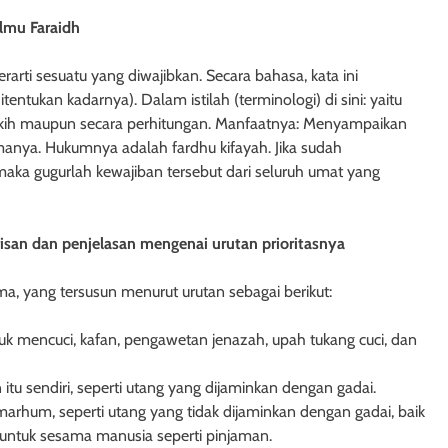
Ilmu Faraidh
rarti sesuatu yang diwajibkan. Secara bahasa, kata ini
entukan kadarnya). Dalam istilah (terminologi) di sini: yaitu
 fikih maupun secara perhitungan. Manfaatnya: Menyampaikan
manya. Hukumnya adalah fardhu kifayah. Jika sudah
aka gugurlah kewajiban tersebut dari seluruh umat yang
isan dan penjelasan mengenai urutan prioritasnya
a, yang tersusun menurut urutan sebagai berikut:
tuk mencuci, kafan, pengawetan jenazah, upah tukang cuci, dan
BAH
HUKUM PERDATA - HIBAH
tu sendiri, seperti utang yang dijaminkan dengan gadai.
arhum, seperti utang yang tidak dijaminkan dengan gadai, baik
ek Hibah Kepada
Hak Penghibah untuk Menguasa
 untuk sesama manusia seperti pinjaman.
Uang dalam Objek Hibah