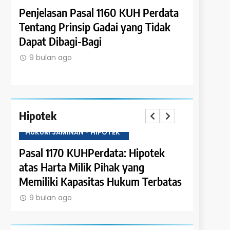
UH Perdata
Penjelasan Pasal 1159 KUH Perdata
Pe
ng Tidak
Tentang Hak Kreditur untuk
Te
Menahan Barang Gadai hingga
Pi
Seluruh Utang Lunas
9 bulan ago
Hipotek
HUKUM JAMINAN - HIPOTEK
a: Hipotek
Pasal 1169 KUHPerdata: Batasan
k yang
Hipotek atas Hak Bersyarat
ukum Terbatas
9 bulan ago