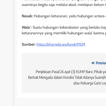
dan Mulai Berla
suaminya begitu saja melalui akad, meskipun belum t
Undang Hak Tan
Nasab:
Hubungan keturunan, yaitu hubungan antara d
9 bulan ago
Wala’:
Suatu hubungan kekerabatan yang berlaku bag
keturunannya yang memiliki hubungan wala’ karena 
Sumber:
https://shamela.ws/book/11109
HUKUM JAMINAN
Penutup dal
Jaminan Fidus
Navigasi
Previo
9 bulan ago
pos
Penjelasan Pasal 26 ayat (3) KUHP Baru: Pihak y
Berhak Mengadu dalam Kondisi Tidak Adanya Suami/Is
atau Keluarga Garis Lu
HUKUM JAMI