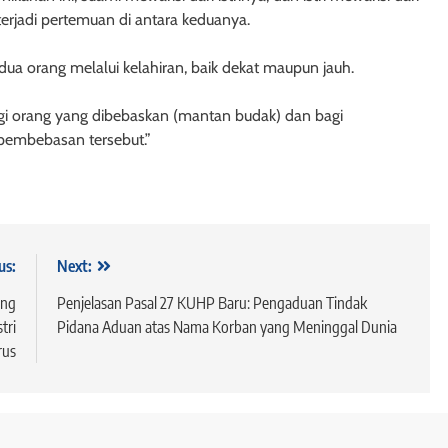
kunya Undang-
Hypotheek dan Credietverband
erjadi pertemuan di antara keduanya.
ggungan
9 bulan ago
ua orang melalui kelahiran, baik dekat maupun jauh.
i orang yang dibebaskan (mantan budak) dan bagi
pembebasan tersebut.”
 - FIDUSIA
HUKUM JAMINAN - FIDUSIA
am Undang-Undang
Pembentukan Kantor Penda
ia
Fidusia
us:
Next:
9 bulan ago
ang
Penjelasan Pasal 27 KUHP Baru: Pengaduan Tindak
tri
Pidana Aduan atas Nama Korban yang Meninggal Dunia
rus
NAN - GADAI
HUKUM JAMINAN - GADAI