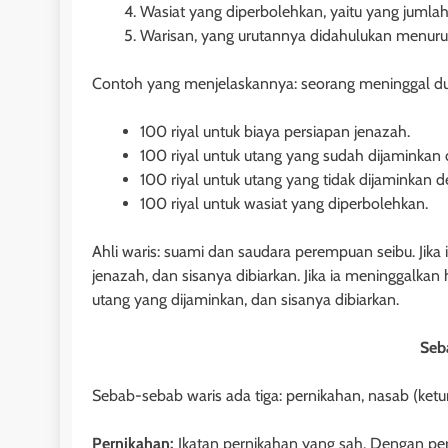
Wasiat yang diperbolehkan, yaitu yang jumlah
9 bulan ago
Warisan, yang urutannya didahulukan menurut 
Contoh yang menjelaskannya: seorang meninggal duni
100 riyal untuk biaya persiapan jenazah.
100 riyal untuk utang yang sudah dijaminkan 
100 riyal untuk utang yang tidak dijaminkan d
100 riyal untuk wasiat yang diperbolehkan.
Ahli waris: suami dan saudara perempuan seibu. Jika 
jenazah, dan sisanya dibiarkan. Jika ia meninggalka
utang yang dijaminkan, dan sisanya dibiarkan.
HUKUM JAMINAN - 
Seb
Pasal 30 dan 31
Sebab-sebab waris ada tiga: pernikahan, nasab (ket
Nomor 4 Tahun 1
Tanggungan: Ket
Pernikahan:
Ikatan pernikahan yang sah. Dengan pernik