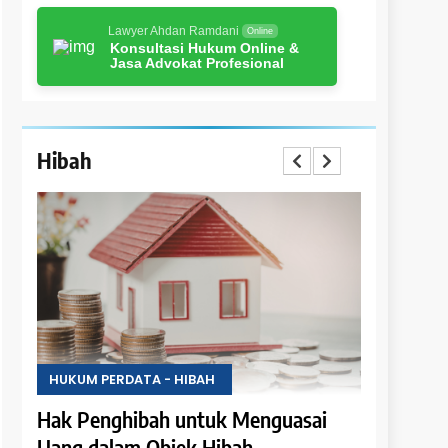
Lawyer Ahdan Ramdani
Online
Konsultasi Hukum Online &
Jasa Advokat Profesional
Hibah
HUKUM PERDATA - HIBAH
HUKUM PER
i
Hibah Batal Jika Terdapat Syarat
Hak Peng
Pelunasan Hutang
Hasil Obj