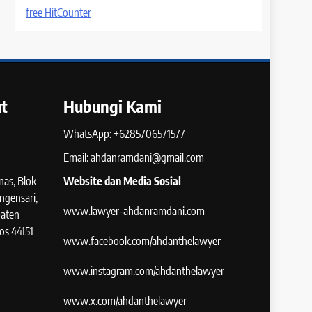
free HitCounter
t
Hubungi Kami
WhatsApp: +6285706571577
Email: ahdanramdani@gmail.com
as, Blok
Website dan Media Sosial
ngensari,
www.lawyer-ahdanramdani.com
paten
os 44151
www.facebook.com/ahdanthelawyer
www.instagram.com/ahdanthelawyer
www.x.com/ahdanthelawyer