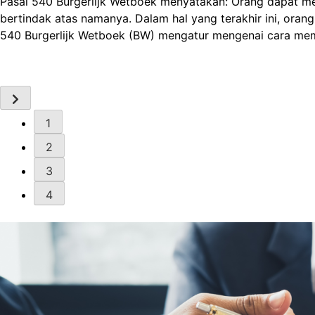
Pasal 60 KUHP menyatakan: (1) Pemberitahuan dimulainya P
Penyidikan dimulai. (2) Dalam waktu paling lama 3 (tiga) 
Penyidik berkoordinasi dengan Penuntut Umum yang ditu
1
2
3
4