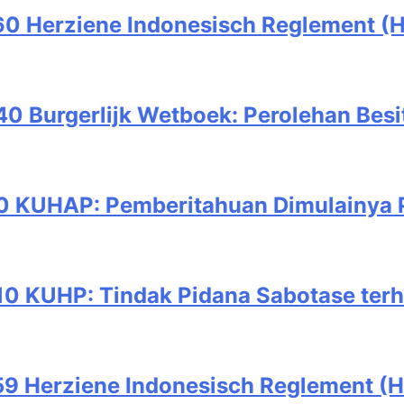
esisch Reglement (HIR): Pembayaran 
boek: Perolehan Besit Secara Langsung
ahuan Dimulainya Penyidikan dan Ko
idana Sabotase terhadap Instalasi Ne
esisch Reglement (HIR): Penundaan P