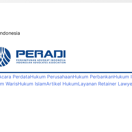
Indonesia
cara Perdata
Hukum Perusahaan
Hukum Perbankan
Hukum I
m Waris
Hukum Islam
Artikel Hukum
Layanan Retainer Lawye