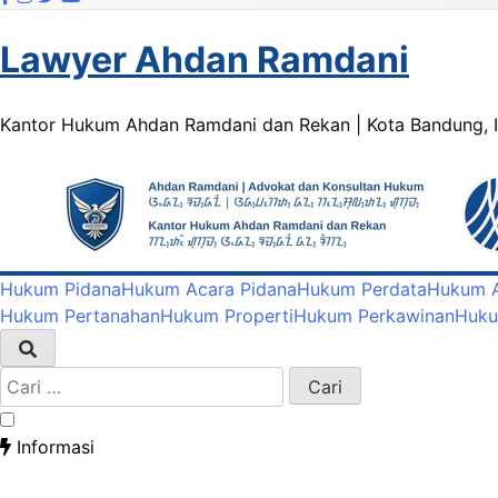
Lawyer Ahdan Ramdani
Kantor Hukum Ahdan Ramdani dan Rekan | Kota Bandung, 
Hukum Pidana
Hukum Acara Pidana
Hukum Perdata
Hukum A
Hukum Pertanahan
Hukum Properti
Hukum Perkawinan
Huku
Cari
untuk:
Informasi