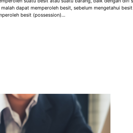
enyidikan oleh Penyidik kepada Penuntut Umum dikirimkan 
Hari sejak surat pemberitahuan dimulainya Penyidikan dite
njuk untuk mengikuti perkembangan…