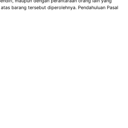
dalam jangka waktu paling lama 7 (tujuh) Hari setelah
rima kejaksaan sebagaimana dimaksud pada ayat (1),